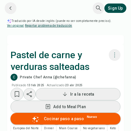
Sign Up
Traducido por IA desde inglés (puede no ser completamente preciso).
Ver original
·
Reportar problema de traducción
Pastel de carne y
verduras salteadas
Cocinar con Chefadora AI
C
Private Chef Anna (@chefanna)
Add to Meal Plan
Publicado
13 feb 2025
·
Actualizado
23 abr 2025
Ir a la receta
Add to Shopping List
Add to Meal Plan
Notas de la receta
Nuevo
Cocinar paso a paso
Europea del Norte
Dinner
Main Course
No vegetariano
Keto