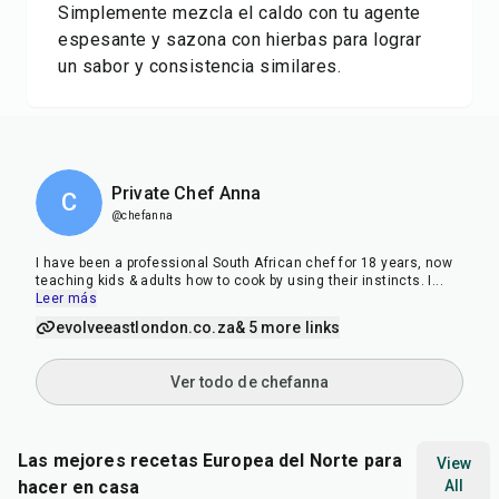
Simplemente mezcla el caldo con tu agente
espesante y sazona con hierbas para lograr
un sabor y consistencia similares.
Private Chef Anna
C
@chefanna
I have been a professional South African chef for 18 years, now
teaching kids & adults how to cook by using their instincts. I
...
Leer más
evolveeastlondon.co.za
& 5 more links
Ver todo de chefanna
Las mejores recetas Europea del Norte para
View
hacer en casa
All
55
min
1
hr
5
min
32
m