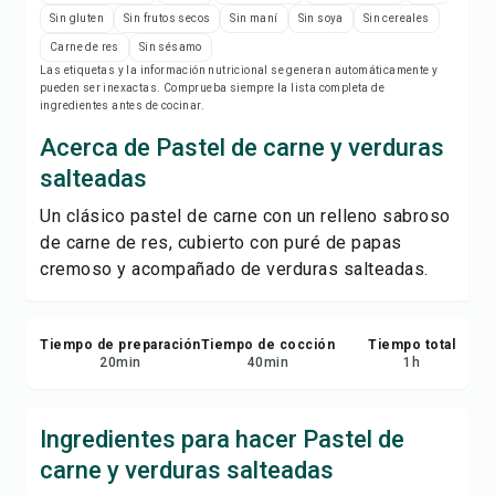
Imprimir receta
Sin gluten
Sin frutos secos
Sin maní
Sin soya
Sin cereales
Carne de res
Sin sésamo
Guardar
Las etiquetas y la información nutricional se generan automáticamente y
pueden ser inexactas. Comprueba siempre la lista completa de
ingredientes antes de cocinar.
Compartir
Acerca de Pastel de carne y verduras
salteadas
Reportar
Un clásico pastel de carne con un relleno sabroso
de carne de res, cubierto con puré de papas
cremoso y acompañado de verduras salteadas.
Tiempo de preparación
Tiempo de cocción
Tiempo total
20
min
40
min
1
h
Ingredientes para hacer Pastel de
carne y verduras salteadas