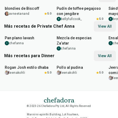
blondies de Biscoff
Pudín de toffee pegajoso
Sánd
con jengibre
mayo
avneetanand
5.0
bellyfullcook_
5.0
bro
B
B
Más recetas de Private Chef Anna
View All
40
min
10
min
30
m
Pan plano lavash
Mezcla de especias
Ensal
Za’atar
chefanna
ch
C
C
chefanna
C
Más recetas para Dinner
View All
1
hr
50
min
1
hr
15
min
25
m
Rogan Josh estilo dhaba
Pollo al pudina
Jeer
comi
leenakohli
5.0
leenakohli
5.0
lee
chefadora
© 2023-26 Chefadora Pty Ltd, All Rights Reserved
Marnirni-apinthi Building, Lot Fourteen,