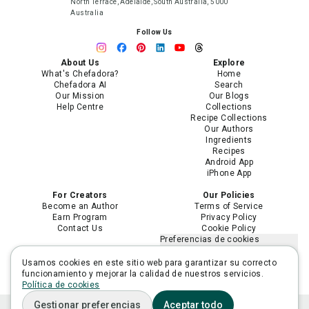
North Terrace, Adelaide, South Australia, 5000
Australia
Follow Us
About Us
Explore
What's Chefadora?
Home
Chefadora AI
Search
Our Mission
Our Blogs
Help Centre
Collections
Recipe Collections
Our Authors
Ingredients
Recipes
Android App
iPhone App
For Creators
Our Policies
Become an Author
Terms of Service
Earn Program
Privacy Policy
Contact Us
Cookie Policy
Preferencias de cookies
No vender ni compartir mi
información personal
Usamos cookies en este sitio web para garantizar su correcto
Limitar el uso de mi información
funcionamiento y mejorar la calidad de nuestros servicios.
personal sensible
Política de cookies
Gestionar preferencias
Aceptar todo