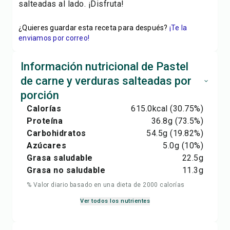
salteadas al lado. ¡Disfruta!
¿Quieres guardar esta receta para después?
¡Te la
enviamos por correo!
Información nutricional de Pastel
de carne y verduras salteadas por
porción
Calorías
615.0
kcal
(30.75%)
Proteína
36.8
g
(73.5%)
Carbohidratos
54.5
g
(19.82%)
Azúcares
5.0
g
(10%)
Grasa saludable
22.5
g
Grasa no saludable
11.3
g
% Valor diario basado en una dieta de 2000 calorías
Ver todos los nutrientes