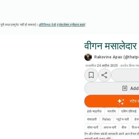
ै (पूरी तरह एक्यूरेट नहीं हो सकता)।
ओरिजिनल देखें
·
ट्रांसलेशन प्रॉब्लम बताएं
वीगन मसालेदार 
Rakovine Apao (@thatpe
Chef
प्रकाशित
24 अप्रैल 2025
·
अपडेट किया गय
रेसिप
Add
Add
स्टेप 
Add
इंडो-चाइनीज़
भारतीय
दक्षिण एशियाई
मांसाहारी
Paleo
ग्लूटेन-फ्री
डेयर
रेसि
सोया-फ्री
अनाज-फ्री
बीफ
तिल-फ
टैग और पोषण संबंधी जानकारी अपने आप तैयार हो
सामग्री सूची ज़रूर जाँचें।