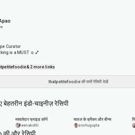
 Apao
ie
ipe Curator
oking is a MUST ☺️💅
tpetitefoodie
& 2 more links
thatpetitefoodie की सभी रेसिपी देखें
ए बेहतरीन इंडो-चाइनीज़ रेसिपी
20
min
20
min
मसालेदार फ्राइड कॉर्न
चावल के क्रैकर और बीन्स
च
leenakohli
anshugupta
की और रेसिपी