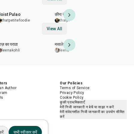
45
min
25
min
20
min
oist Pulao
कीमा सैंडविच
करारी गोभी कोट
thatpetitefoodie
thatpetitefoodie
thatpetit
View All
35
min
2
hr
20
min
35
min
याज़ का पराठा
मसालेदार पैन-ग्रिल्ड सैल्मन
अरहर (तूर) दा
leenakohli
leenakohli
5.0
leenakohl
tors
Our Policies
n Author
Terms of Service
gram
Privacy Policy
Us
Cookie Policy
कुकी प्राथमिकताएँ
मेरी निजी जानकारी न बेचें या साझा न करें
मेरी संवेदनशील निजी जानकारी का उपयोग सीमित
करें
रें
सभी स्वीकार करें