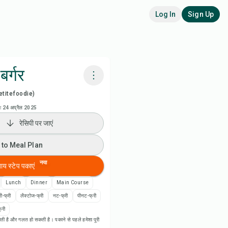
Log In
Sign Up
बर्गर
titefoodie)
adora AI से पकाएं
ा
24 अप्रैल 2025
रेसिपी पर जाएं
ी वीडियो देखें
 to Meal Plan
 to Meal Plan
नया
बाय स्टेप पकाएं
 to Shopping List
Lunch
Dinner
Main Course
ी-फ्री
लैक्टोज-फ्री
नट-फ्री
पीनट-फ्री
पी नोट्स
्री
ती है और गलत हो सकती है। पकाने से पहले हमेशा पूरी