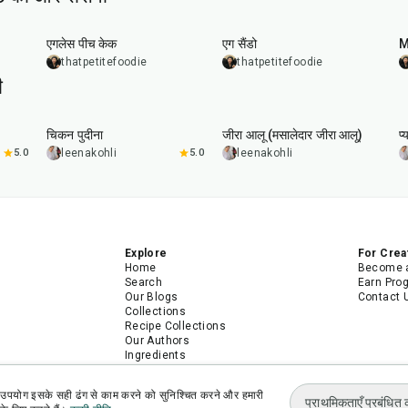
1
hr
20
min
एगलेस पीच केक
एग सैंडो
M
thatpetitefoodie
thatpetitefoodie
ी
1
hr
15
min
25
min
चिकन पुदीना
जीरा आलू (मसालेदार जीरा आलू)
प्
5.0
leenakohli
5.0
leenakohli
Explore
For Crea
Home
Become a
Search
Earn Pro
Our Blogs
Contact 
Collections
Recipe Collections
Our Authors
Ingredients
Recipes
Android App
उपयोग इसके सही ढंग से काम करने को सुनिश्चित करने और हमारी
iPhone App
प्राथमिकताएँ प्रबंधित क