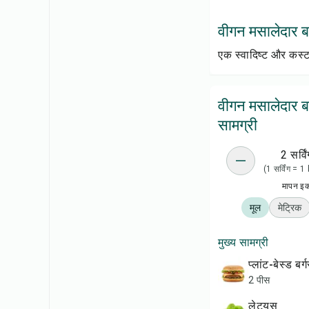
वीगन मसालेदार बर्ग
एक स्वादिष्ट और कस्ट
वीगन मसालेदार बर
सामग्री
2 सर्विं
(1 सर्विंग = 
मापन इ
मूल
मेट्रिक
मुख्य सामग्री
प्लांट-बेस्ड बर
2 पीस
लेट्यूस