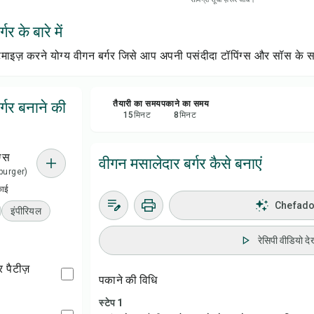
रेसिप
र के बारे में
सेव क
माइज़ करने योग्य वीगन बर्गर जिसे आप अपनी पसंदीदा टॉपिंग्स और सॉस के 
शेयर 
्गर बनाने की
तैयारी का समय
पकाने का समय
15
मिनट
8
मिनट
रिपोर्
ग्स
वीगन मसालेदार बर्गर कैसे बनाएं
1 burger)
काई
Chefadora
इंपीरियल
रेसिपी वीडियो देख
्गर पैटीज़
पकाने की विधि
स्टेप 1