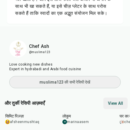
साथ भी खा सकते हैं, या इसे चीज़ प्लेटर के साथ परोस
सकते हैं ताकि स्वादों का एक अद्भुत संयोजन मिल सके।
Chef Ash
@muslima123
Love cooking new dishes
muslima123 की सभी रेसिपी देखें
और तुर्की रेसिपी आज़माएँ
View All
48
min
1
hr
35
min
1
hr
सिमिट पिज़्ज़ा
लोकुम
घर का 
afsheenmushtaq
marinaasem
che
M