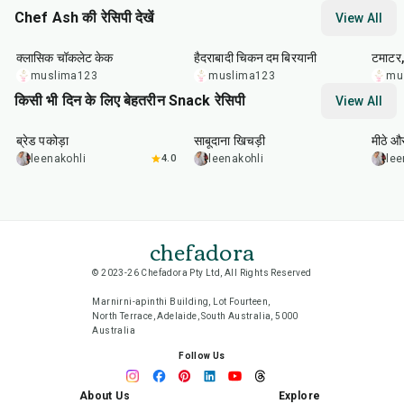
Chef Ash की रेसिपी देखें
View All
55
min
3
hr
35
m
क्लासिक चॉकलेट केक
हैदराबादी चिकन दम बिरयानी
टमाटर,
muslima123
muslima123
mu
किसी भी दिन के लिए बेहतरीन Snack रेसिपी
View All
15
min
5
hr
20
min
15
m
ब्रेड पकोड़ा
साबूदाना खिचड़ी
मीठे औ
leenakohli
4.0
leenakohli
lee
chefadora
© 2023-26 Chefadora Pty Ltd, All Rights Reserved
Marnirni-apinthi Building, Lot Fourteen,
North Terrace, Adelaide, South Australia, 5000
Australia
Follow Us
About Us
Explore