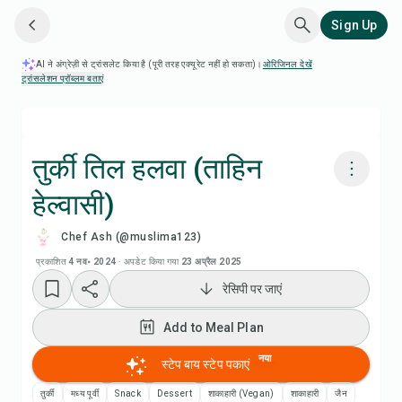
Sign Up
AI ने अंग्रेज़ी से ट्रांसलेट किया है (पूरी तरह एक्यूरेट नहीं हो सकता)।
ओरिजिनल देखें
·
ट्रांसलेशन प्रॉब्लम बताएं
तुर्की तिल हलवा (ताहिन
हेल्वासी)
Chefadora AI से पकाएं
Chef Ash (@muslima123)
Add to Meal Plan
प्रकाशित
4 नव॰ 2024
·
अपडेट किया गया
23 अप्रैल 2025
रेसिपी पर जाएं
Add to Shopping List
Add to Meal Plan
रेसिपी नोट्स
नया
स्टेप बाय स्टेप पकाएं
तुर्की
मध्य पूर्वी
Snack
Dessert
शाकाहारी (Vegan)
शाकाहारी
जैन