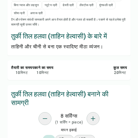
रेसिपी प्रिंट करें
बिना प्याज और लहसुन
ग्लूटेन-फ्री
डेयरी-फ्री
लैक्टोज-फ्री
मूंगफली-फ्री
सोया-फ्री
अनाज-फ्री
सेव करें
टैग और पोषण संबंधी जानकारी अपने आप तैयार होती है और गलत हो सकती है। पकाने से पहले हमेशा पूरी
सामग्री सूची ज़रूर जाँचें।
शेयर करें
तुर्की तिल हलवा (ताहिन हेल्वासी) के बारे में
ताहिनी और चीनी से बना एक स्वादिष्ट मीठा व्यंजन।
रिपोर्ट करें
तैयारी का समय
पकाने का समय
कुल समय
10
मिनट
10
मिनट
20
मिनट
तुर्की तिल हलवा (ताहिन हेल्वासी) बनाने की
सामग्री
8 सर्विंग्स
(1 सर्विंग = piece)
मापन इकाई