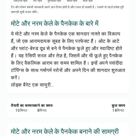
रेसिपी नोट्स
लैक्टोज-फ्री
नट-फ्री
मूंगफली-फ्री
सोया-फ्री
तिल-फ्री
टैग और पोषण संबंधी जानकारी अपने आप तैयार होती है और गलत हो सकती है। पकाने से पहले हमेशा पूरी
सामग्री सूची ज़रूर जाँचें।
रेसिपी प्रिंट करें
मोटे और नरम केले के पैनकेक के बारे में
ये मोटे और नरम केले के पैनकेक एक शानदार नाश्ते का विकल्प
सेव करें
हैं, जो एक आरामदायक सुबह के लिए परफेक्ट हैं। ओट के आटे
और प्लांट-बेस्ड दूध से बने ये पैनकेक फूले हुए और स्वादिष्ट होते
शेयर करें
हैं। यह रेसिपी सरल और तेज़ है, जिसमें और भी फूले हुए पैनकेक
के लिए वैकल्पिक आराम का समय शामिल है। इन्हें अपने पसंदीदा
रिपोर्ट करें
टॉपिंग्स के साथ गर्मागर्म परोसें और अपने दिन की शानदार शुरुआत
करें।
लोइक बैरेट एक सायुरी...
तैयारी का समय
पकाने का समय
कुल समय
10
मिनट
8
मिनट
18
मिनट
मोटे और नरम केले के पैनकेक बनाने की सामग्री