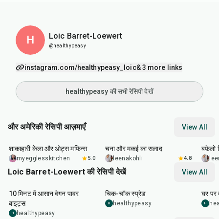
Loic Barret-Loewert
H
@healthypeasy
instagram.com/healthypeasy_loic
& 3 more links
healthypeasy की सभी रेसिपी देखें
और अमेरिकी रेसिपी आज़माएँ
View All
40
min
40
min
1
hr
शाकाहारी केला और ओट्स मफिन्स
चना और मकई का सलाद
बफ़ेलो व
myegglesskitchen
5.0
leenakohli
4.8
lee
Loic Barret-Loewert की रेसिपी देखें
View All
10
min
10
min
20
m
10 मिनट में आसान वेगन पावर
चिक-चॉक स्प्रेड
घर पर 
बाइट्स
healthypeasy
hea
H
H
healthypeasy
H