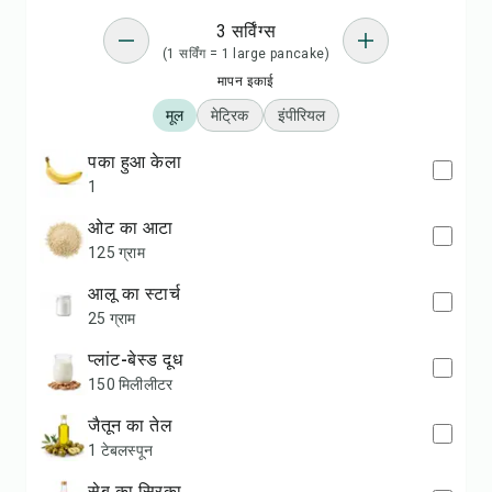
3 सर्विंग्स
(1 सर्विंग = 1 large pancake)
मापन इकाई
मूल
मेट्रिक
इंपीरियल
पका हुआ केला
1
ओट का आटा
125 ग्राम
आलू का स्टार्च
25 ग्राम
प्लांट-बेस्ड दूध
150 मिलीलीटर
जैतून का तेल
1 टेबलस्पून
सेब का सिरका