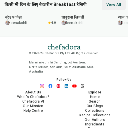
किसी भी दिन के लिए बेहतरीन Breakfast रेसिपी
View All
15
min
5
hr
20
min
35
m
ब्रेड पकोड़ा
साबूदाना खिचड़ी
प्याज़ 
leenakohli
4.0
leenakohli
lee
chefadora
© 2023-26 Chefadora Pty Ltd, All Rights Reserved
Marnirni-apinthi Building, Lot Fourteen,
North Terrace, Adelaide, South Australia, 5000
Australia
Follow Us
About Us
Explore
What's Chefadora?
Home
Chefadora AI
Search
Our Mission
Our Blogs
Help Centre
Collections
Recipe Collections
Our Authors
Ingredients