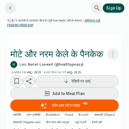
Sign Up
AI ने अंग्रेज़ी से ट्रांसलेट किया है (पूरी तरह एक्यूरेट नहीं हो सकता)।
ओरिजिनल देखें
·
ट्रांसलेशन प्रॉब्लम बताएं
मोटे और नरम केले के पैनकेक
H
Loic Barret-Loewert (@healthypeasy)
Chefadora AI से पकाएं
प्रकाशित
10 अक्टू॰ 2025
·
अपडेट किया गया
17 अक्टू॰ 2025
रेसिपी पर जाएं
रेसिपी वीडियो देखें
Add to Meal Plan
Add to Meal Plan
नया
स्टेप बाय स्टेप पकाएं
Add to Shopping List
अमेरिकी
उत्तर अमेरिकी
Breakfast
Snack
Brunch
शाकाहारी (Vegan)
शाकाहारी (Vegetarian)
बिना प्याज और लहसुन
ग्लूटेन-फ्री
डेयरी-फ्री