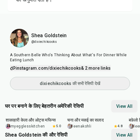
Shea Goldstein
@dixiechikcooks
A Southern Belle Who's Thinking About What's For Dinner While
Eating Lunch
instagram.com/dixiechikcooks
& 2 more links
dixiechikcooks की सभी रेसिपी देखें
घर पर बनाने के लिए बेहतरीन अमेरिकी रेसिपी
View All
40
min
40
min
1
hr
शाकाहारी केला और ओट्स मफिन्स
चना और मकई का सलाद
बफ़ेलो व
myegglesskitchen
5.0
leenakohli
4.8
lee
Shea Goldstein की और रेसिपी
View All
1
hr
25
min
25
min
22
m