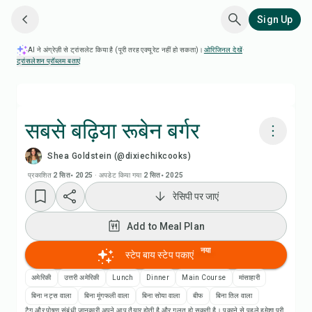
Sign Up
AI ने अंग्रेज़ी से ट्रांसलेट किया है (पूरी तरह एक्यूरेट नहीं हो सकता)।
ओरिजिनल देखें
·
ट्रांसलेशन प्रॉब्लम बताएं
सबसे बढ़िया रूबेन बर्गर
Shea Goldstein (@dixiechikcooks)
Chefadora AI से पकाएं
प्रकाशित
2 सित॰ 2025
·
अपडेट किया गया
2 सित॰ 2025
रेसिपी पर जाएं
Add to Meal Plan
Add to Meal Plan
Add to Shopping List
नया
स्टेप बाय स्टेप पकाएं
रेसिपी नोट्स
अमेरिकी
उत्तरी अमेरिकी
Lunch
Dinner
Main Course
मांसाहारी
बिना नट्स वाला
बिना मूंगफली वाला
बिना सोया वाला
बीफ
बिना तिल वाला
टैग और पोषण संबंधी जानकारी अपने आप तैयार होती है और गलत हो सकती है। पकाने से पहले हमेशा पूरी