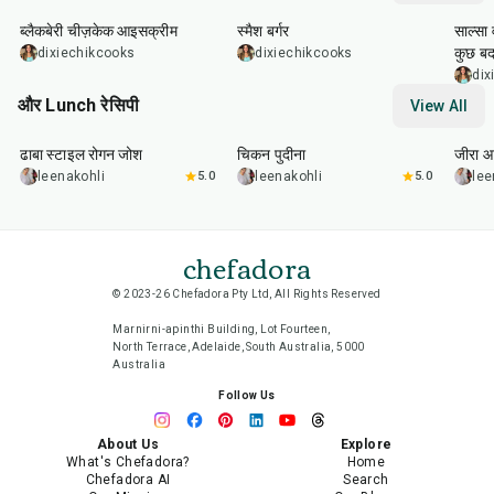
ब्लैकबेरी चीज़केक आइसक्रीम
स्मैश बर्गर
साल्सा 
कुछ बद
dixiechikcooks
dixiechikcooks
dix
और Lunch रेसिपी
View All
1
hr
50
min
1
hr
15
min
25
m
ढाबा स्टाइल रोगन जोश
चिकन पुदीना
जीरा आ
leenakohli
5.0
leenakohli
5.0
lee
chefadora
© 2023-26 Chefadora Pty Ltd, All Rights Reserved
Marnirni-apinthi Building, Lot Fourteen,
North Terrace, Adelaide, South Australia, 5000
Australia
Follow Us
About Us
Explore
What's Chefadora?
Home
Chefadora AI
Search