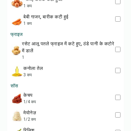
1 कप
बेबी गाजर, बारीक कटी हुई
1 कप
फ्राइज
रसेट आलू पतले फ्राइज में कटे हुए, ठंडे पानी के कटोरे
में डालें
1
कनोला तेल
3 कप
सॉस
केचप
1/4 कप
मेयोनेज़
1/2 कप
रिलिश