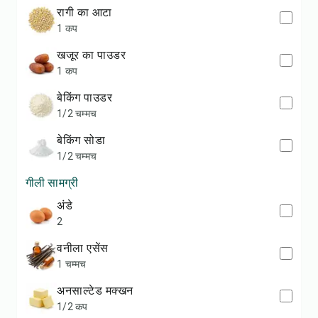
रागी का आटा
1 कप
खजूर का पाउडर
1 कप
बेकिंग पाउडर
1/2 चम्मच
बेकिंग सोडा
1/2 चम्मच
गीली सामग्री
अंडे
2
वनीला एसेंस
1 चम्मच
अनसाल्टेड मक्खन
1/2 कप