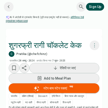
Sign Up
AI ने अंग्रेज़ी से ट्रांसलेट किया है (पूरी तरह एक्यूरेट नहीं हो सकता)।
ओरिजिनल देखें
·
ट्रांसलेशन प्रॉब्लम बताएं
शुगरफ्री रागी चॉकलेट केक
C
Pratika (@chefchinz)
Chefadora AI से पकाएं
प्रकाशित
28 अक्टू॰ 2024
·
अपडेट किया गया
7 जुल॰ 2025
रेसिपी पर जाएं
Add to Meal Plan
Add to Meal Plan
Add to Shopping List
नया
स्टेप बाय स्टेप पकाएं
रेसिपी नोट्स
भारतीय
दक्षिण एशियाई
Dessert
एगेटेरियन
बिना प्याज और लहसुन
ग्लूटेन-फ्री
नट-फ्री
पीनट-फ्री
सोया-फ्री
तिल-फ्री
टैग और पोषण संबंधी जानकारी अपने आप तैयार होती है और गलत हो सकती है। पकाने से पहले हमेशा पूरी