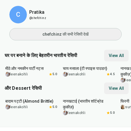
Pratika
C
@chefchinz
chefchinz की सभी रेसिपी देखें
घर पर बनाने के लिए बेहतरीन भारतीय रेसिपी
View All
15
min
15
min
35
m
मीठे और नमकीन पार्टी नट्स
चाय मसाला (टी स्पाइस पाउडर)
नानखटा
कुकीज़
leenakohli
5.0
leenakohli
4.5
lee
और Dessert रेसिपी
View All
20
min
35
min
35
m
बादाम पट्टी (Almond Brittle)
नानखटाई (भारतीय शॉर्टब्रेड
फिरनी
कुकीज़)
leenakohli
5.0
su
leenakohli
5.0