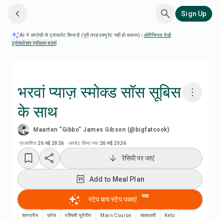
Sign Up
AI ने अंग्रेज़ी से ट्रांसलेट किया है (पूरी तरह एक्यूरेट नहीं हो सकता)।
ओरिजिनल देखें
·
ट्रांसलेशन प्रॉब्लम बताएं
भरवां प्याज़ स्मोक्ड सॉस सूबिस
के साथ
Chefadora AI से पकाएं
Maarten "Gibbo" James Gibson (@bigfatcook)
रेसिपी वीडियो देखें
प्रकाशित
26 मई 2026
·
अपडेट किया गया
26 मई 2026
रेसिपी पर जाएं
Add to Meal Plan
Add to Meal Plan
Add to Shopping List
नया
स्टेप बाय स्टेप पकाएं
शास्त्रीय
फ्रेंच
पश्चिमी यूरोपीय
Main Course
शाकाहारी
Keto