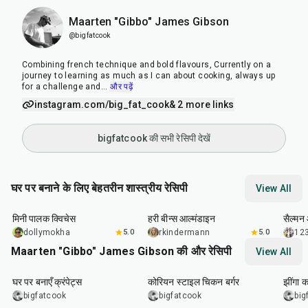
Maarten "Gibbo" James Gibson
@bigfatcook
Combining french technique and bold flavours, Currently on a
journey to learning as much as I can about cooking, always up
for a challenge and
...
और पढ़ें
instagram.com/big_fat_cook
& 2 more links
bigfatcook की सभी रेसिपी देखें
घर पर बनाने के लिए बेहतरीन शास्त्रीय रेसिपी
View All
30
min
20
min
30
m
मिनी पालक क्विचेस
हरी बीन्स आल्मंडाइन
सैल्मन 
dollymokha
5.0
rkindermann
5.0
12
Maarten "Gibbo" James Gibson की और रेसिपी
View All
1
hr
15
min
50
min
35
m
घर पर बनाएँ क्रंपेट्स
कोरियन स्टाइल चिकन बर्गर
झींगा क
bigfatcook
bigfatcook
big