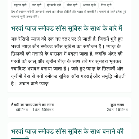
रेसिपी नोट्स
ग्लूटेन-फ्री
नट-फ्री
मूंगफली-फ्री
सोया-फ्री
अनाज-फ्री
तिल-फ्री
टैग और पोषण संबंधी जानकारी अपने आप तैयार होती है और गलत हो सकती है। पकाने से पहले हमेशा पूरी
सामग्री सूची ज़रूर जाँचें।
रेसिपी प्रिंट करें
भरवां प्याज़ स्मोक्ड सॉस सूबिस के साथ के बारे में
सेव करें
यह रेसिपी प्याज़ को एक नए स्तर पर ले जाती है, जिसमें भुने हुए
भरवां प्याज़ और स्मोक्ड सॉस सूबिस का संयोजन है। प्याज़ के
शेयर करें
छिलकों को मसाले के पाउडर में बदला जाता है, जबकि अंदर की
परतों को आलू और क्रीम चीज़ के साथ तवे पर सुनहरा भूनकर
रिपोर्ट करें
स्वादिष्ट भरावन बनाया जाता है। जले हुए प्याज़ के छिलकों और
क्रीमी बेस से बनी स्मोक्ड सूबिस सॉस गहराई और समृद्धि जोड़ती
है। अचार वाले प्याज़...
तैयारी का समय
पकाने का समय
कुल समय
40
मिनट
1
घंटा
30
मिनट
2
घंटा
10
मिनट
भरवां प्याज़ स्मोक्ड सॉस सूबिस के साथ बनाने की