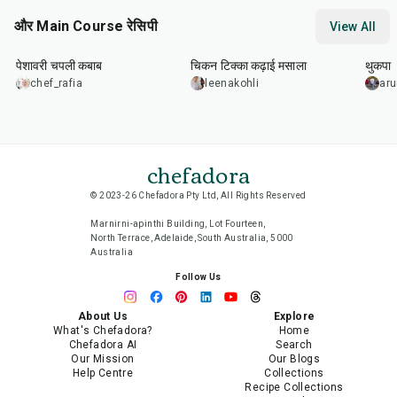
और Main Course रेसिपी
View All
50
min
1
hr
15
min
1
hr
पेशावरी चपली कबाब
चिकन टिक्का कढ़ाई मसाला
थुकपा
chef_rafia
leenakohli
ar
chefadora
© 2023-26 Chefadora Pty Ltd, All Rights Reserved
Marnirni-apinthi Building, Lot Fourteen,
North Terrace, Adelaide, South Australia, 5000
Australia
Follow Us
About Us
Explore
What's Chefadora?
Home
Chefadora AI
Search
Our Mission
Our Blogs
Help Centre
Collections
Recipe Collections