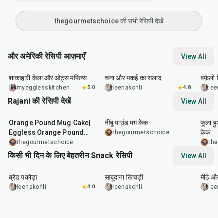
thegourmetschoice की सभी रेसिपी देखें
और अमेरिकी रेसिपी आज़माएँ
View All
40
min
40
min
1
hr
शाकाहारी केला और ओट्स मफिन्स
चना और मकई का सलाद
बफ़ेलो व
myegglesskitchen
5.0
leenakohli
4.8
lee
Rajani की रेसिपी देखें
View All
7
min
7
min
7
mi
Orange Pound Mug Cake|
नींबू पाउंड मग केक
फूला ह
Eggless Orange Pound
केक
thegourmetschoice
Mug Cake With Cream
thegourmetschoice
th
Cheese Frosting
किसी भी दिन के लिए बेहतरीन Snack रेसिपी
View All
15
min
5
hr
20
min
15
m
ब्रेड पकोड़ा
साबूदाना खिचड़ी
मीठे औ
leenakohli
4.0
leenakohli
lee