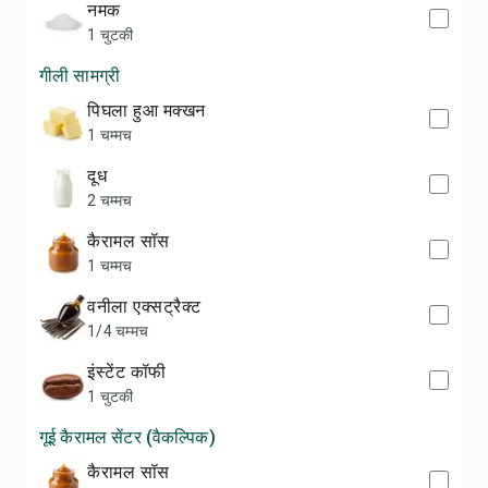
नमक
1 चुटकी
गीली सामग्री
पिघला हुआ मक्खन
1 चम्मच
दूध
2 चम्मच
कैरामल सॉस
1 चम्मच
वनीला एक्सट्रैक्ट
1/4 चम्मच
इंस्टेंट कॉफी
1 चुटकी
गूई कैरामल सेंटर (वैकल्पिक)
कैरामल सॉस