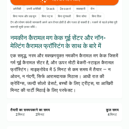
रेसिपी प्रिंट करें
अमेरिकी
उत्तरी अमेरिकी
Snack
Dessert
शाकाहारी
जैन
सेव करें
बिना प्याज और लहसुन
बिना नट्स
बिना मूंगफली
बिना सोया
बिना तिल
टैग और पोषण संबंधी जानकारी अपने आप तैयार होती है और गलत हो सकती है। पकाने से पहले हमेशा पूरी
सामग्री सूची ज़रूर जाँचें।
शेयर करें
नमकीन कैरामल मग केक गूई सेंटर और नॉन-
मेल्टिंग कैरामल फ्रॉस्टिंग के साथ के बारे में
रिपोर्ट करें
एक समृद्ध, नरम और मक्खनयुक्त नमकीन कैरामल मग केक जिसमें
गर्म गूई कैरामल सेंटर है, और ऊपर मोटी बेकरी-स्टाइल कैरामल
फ्रॉस्टिंग। माइक्रोवेव में 5 मिनट से कम समय में तैयार — न
ओवन, न गंदगी, सिर्फ आरामदायक मिठास। आधी रात की
क्रेविंग्स, जल्दी सोलो डेसर्ट, बच्चों के लिए ट्रीट्स, या आखिरी
मिनट की पार्टी मिठाई के लिए परफेक्ट।
तैयारी का समय
पकाने का समय
कुल समय
2
मिनट
2
मिनट
4
मिनट