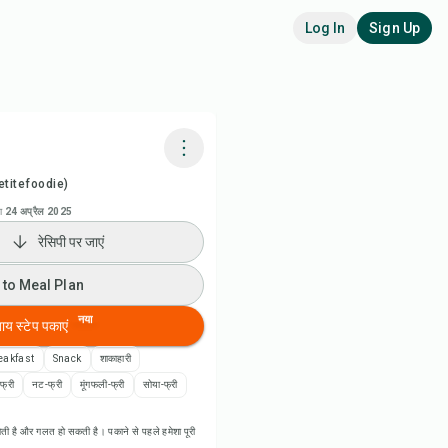
Log In
Sign Up
titefoodie)
adora AI से पकाएं
ा
24 अप्रैल 2025
रेसिपी पर जाएं
ी वीडियो देखें
 to Meal Plan
 to Meal Plan
नया
बाय स्टेप पकाएं
 to Shopping List
eakfast
Snack
शाकाहारी
-फ्री
नट-फ्री
मूंगफली-फ्री
सोया-फ्री
पी नोट्स
ती है और गलत हो सकती है। पकाने से पहले हमेशा पूरी