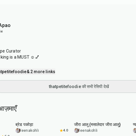
 Apao
ie
ipe Curator
oking is a MUST ☺️💅
tpetitefoodie
& 2 more links
thatpetitefoodie की सभी रेसिपी देखें
आज़माएँ
15
min
25
min
ब्रेड पकोड़ा
जीरा आलू (मसालेदार जीरा आलू)
प्
leenakohli
4.0
leenakohli