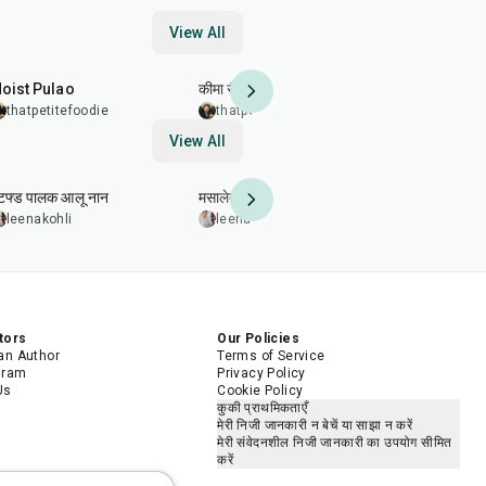
View All
45
min
25
min
20
min
oist Pulao
कीमा सैंडविच
करारी गोभी कोट
thatpetitefoodie
thatpetitefoodie
thatpetit
View All
2
hr
20
min
35
min
25
min
्टफ्ड पालक आलू नान
मसालेदार मक्की की रोटी
दाल पराठा
leenakohli
leenakohli
5.0
leenakohl
tors
Our Policies
n Author
Terms of Service
gram
Privacy Policy
Us
Cookie Policy
कुकी प्राथमिकताएँ
मेरी निजी जानकारी न बेचें या साझा न करें
मेरी संवेदनशील निजी जानकारी का उपयोग सीमित
करें