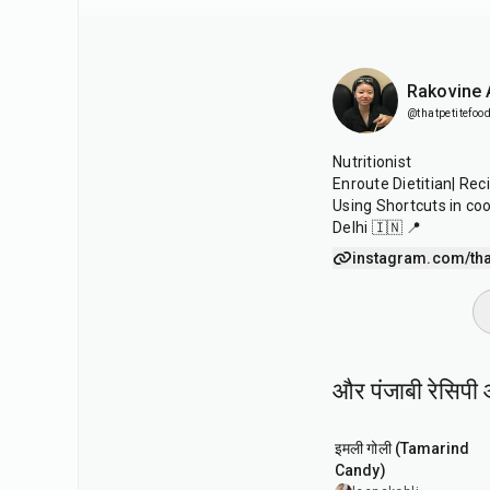
Rakovine
@thatpetitefood
Nutritionist
Enroute Dietitian| Rec
Using Shortcuts in co
Delhi 🇮🇳 📍
instagram.com/tha
और पंजाबी रेसिपी 
1
hr
20
min
इमली गोली (Tamarind
Candy)