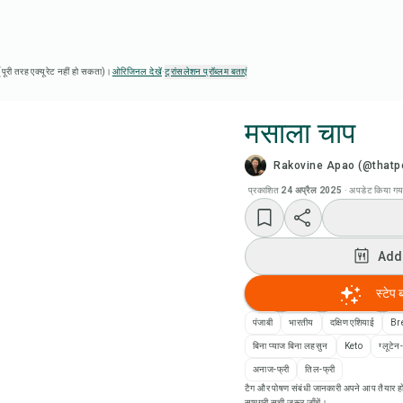
ै (पूरी तरह एक्यूरेट नहीं हो सकता)।
ओरिजिनल देखें
·
ट्रांसलेशन प्रॉब्लम बताएं
मसाला चाप
Rakovine Apao (@thatpe
Chef
प्रकाशित
24 अप्रैल 2025
·
अपडेट किया गय
रेसिप
Add
Add
स्टेप 
Add
पंजाबी
भारतीय
दक्षिण एशियाई
Br
बिना प्याज बिना लहसुन
Keto
ग्लूटेन
रेसि
अनाज-फ्री
तिल-फ्री
टैग और पोषण संबंधी जानकारी अपने आप तैयार हो
सामग्री सूची ज़रूर जाँचें।