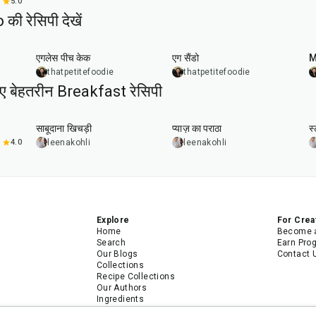
5.0
 रेसिपी देखें
1
hr
20
min
एगलेस पीच केक
एग सैंडो
M
thatpetitefoodie
thatpetitefoodie
िए बेहतरीन Breakfast रेसिपी
5
hr
20
min
35
min
साबूदाना खिचड़ी
प्याज़ का पराठा
स
4.0
leenakohli
leenakohli
Explore
For Crea
Home
Become a
Search
Earn Pro
Our Blogs
Contact 
Collections
Recipe Collections
Our Authors
Ingredients
Recipes