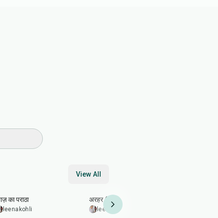
View All
35
min
35
min
1
hr
10
min
याज़ का पराठा
अरहर (तूर) दाल फ्राई
छाछ की कढ़ी
leenakohli
leenakohli
leenakohl