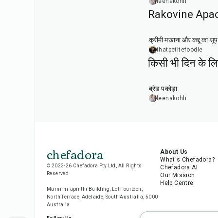
leenakohli
Rakovine Apao की
15
min
क्रीमी मखाना और कद्दू का सूप
thatpetitefoodie
किसी भी दिन के ल
15
min
ब्रेड पकोड़ा
leenakohli
chefadora
About Us
What's Chefadora?
© 2023-26 Chefadora Pty Ltd, All Rights
Chefadora AI
Reserved
Our Mission
Help Centre
Marnirni-apinthi Building, Lot Fourteen,
North Terrace, Adelaide, South Australia, 5000
Australia