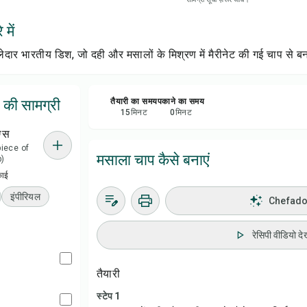
रेसिप
में
सेव क
ेदार भारतीय डिश, जो दही और मसालों के मिश्रण में मैरीनेट की गई चाप से ब
शेयर 
 की सामग्री
तैयारी का समय
पकाने का समय
15
मिनट
0
मिनट
रिपोर्
ग्स
 piece of
मसाला चाप कैसे बनाएं
p)
काई
इंपीरियल
Chefadora
रेसिपी वीडियो देख
तैयारी
स्टेप 1