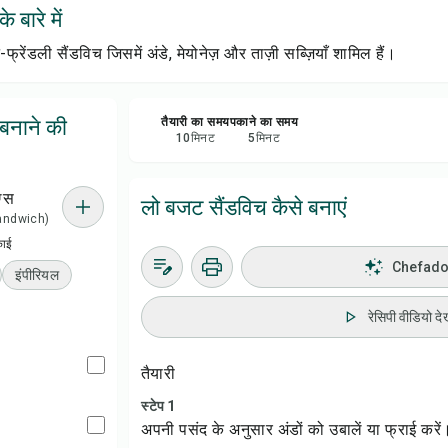
 बारे में
रेसिप
ंडली सैंडविच जिसमें अंडे, मेयोनेज़ और ताज़ी सब्ज़ियाँ शामिल हैं।
सेव क
बनाने की
तैयारी का समय
पकाने का समय
शेयर 
10
मिनट
5
मिनट
रिपोर्
ग्स
लो बजट सैंडविच कैसे बनाएं
 sandwich)
काई
Chefadora
इंपीरियल
रेसिपी वीडियो देख
तैयारी
स्टेप 1
अपनी पसंद के अनुसार अंडों को उबालें या फ्राई करें