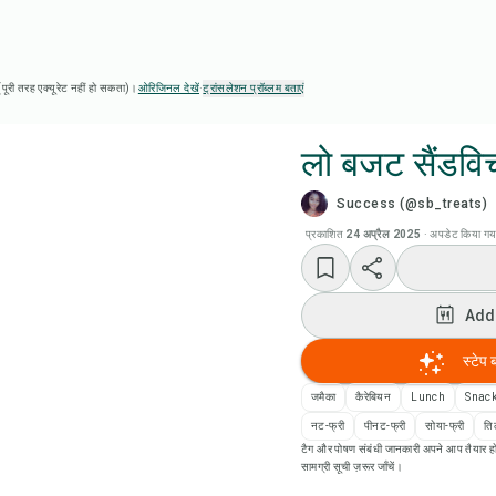
ै (पूरी तरह एक्यूरेट नहीं हो सकता)।
ओरिजिनल देखें
·
ट्रांसलेशन प्रॉब्लम बताएं
लो बजट सैंडवि
Success (@sb_treats)
Chef
प्रकाशित
24 अप्रैल 2025
·
अपडेट किया गय
रेसिप
Add
Add
स्टेप 
Add
जमैका
कैरेबियन
Lunch
Snac
नट-फ्री
पीनट-फ्री
सोया-फ्री
ति
टैग और पोषण संबंधी जानकारी अपने आप तैयार हो
रेसि
सामग्री सूची ज़रूर जाँचें।