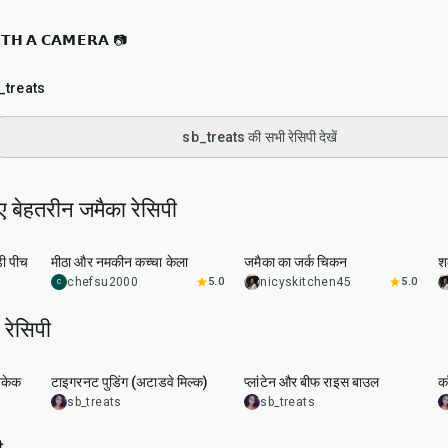
𝗧𝗛 𝗔 𝗖𝗔𝗠𝗘𝗥𝗔 📷

_treats
sb_treats की सभी रेसिपी देखें
ए बेहतरीन जमैका रेसिपी
10
min
55
min
ंडी पीच
मीठा और नमकीन कच्चा केला
जमैका का जर्क चिकन
श
chefsu2000
5.0
nicyskitchen45
5.0
C
रेसिपी
10
min
45
min
ैनकेक
टाइगरनट पुडिंग (अटाडवे मिल्क)
प्लांटेन और बीफ राइस बाउल
कॉ
sb_treats
sb_treats