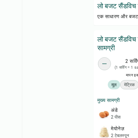
लो बजट सैंडविच के
एक साधारण और बजट-फ्रे
लो बजट सैंडविच 
सामग्री
2 सर्विं
(1 सर्विंग = 1
मापन इ
मूल
मेट्रिक
मुख्य सामग्री
अंडे
2 पीस
मेयोनेज़
2 टेबलस्पून