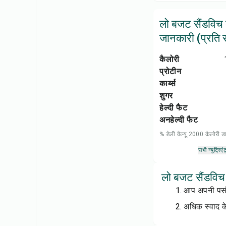
लो बजट सैंडविच
जानकारी (प्रति सर
कैलोरी
प्रोटीन
कार्ब्स
शुगर
हेल्दी फैट
अनहेल्दी फैट
% डेली वैल्यू 2000 कैलोरी
सभी न्यूट्रिएंट
लो बजट सैंडविच 
आप अपनी पसंद
अधिक स्वाद के 