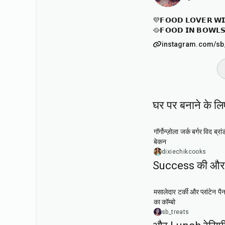
💜𝗙𝗢𝗢𝗗 𝗟𝗢𝗩𝗘𝗥 𝗪𝗜
🥘𝗙𝗢𝗢𝗗 𝗜𝗡 𝗕𝗢𝗪𝗟
instagram.com/sb
घर पर बनाने के लि
45
min
गॉर्गोन्ज़ोला जर्क बर्गर विद ब्रा
बेकन
dixiechikcooks
Success की और 
1
hr
30
min
मसालेदार टर्की और प्लांटेन प
का कॉम्बो
sb_treats