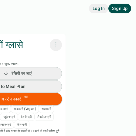
Log In
Sign Up
ं ग्लासे
adora AI से पकाएं
11 जुल॰ 2025
रेसिपी पर जाएं
 to Meal Plan
 to Meal Plan
 to Shopping List
नया
बाय स्टेप पकाएं
पी नोट्स
ssert
शाकाहारी (Vegan)
शाकाहारी
ग्लूटेन-फ्री
डेयरी-फ्री
लैक्टोज-फ्री
ी प्रिंट करें
अनाज-फ्री
तिल-फ्री
ती है और गलत हो सकती है। पकाने से पहले हमेशा पूरी