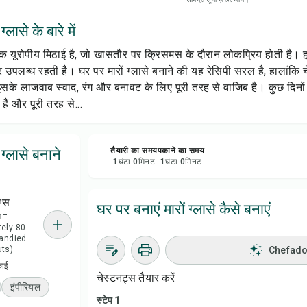
सेव क
्लासे के बारे में
शेयर 
परिक यूरोपीय मिठाई है, जो खासतौर पर क्रिसमस के दौरान लोकप्रिय होती है
पलब्ध रहती है। घर पर मारों ग्लासे बनाने की यह रेसिपी सरल है, हालांकि च
रिपोर्
के लाजवाब स्वाद, रंग और बनावट के लिए पूरी तरह से वाजिब है। कुछ दिनों क
ैं और पूरी तरह से...
 ग्लासे बनाने
तैयारी का समय
पकाने का समय
1
घंटा
0
मिनट
1
घंटा
0
मिनट
ग्स
घर पर बनाएं मारों ग्लासे कैसे बनाएं
ग =
ely 80
andied
ts)
Chefadora
काई
चेस्टनट्स तैयार करें
इंपीरियल
स्टेप 1