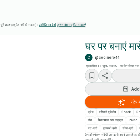
ै (पूरी तरह एक्यूरेट नहीं हो सकता)।
ओरिजिनल देखें
·
ट्रांसलेशन प्रॉब्लम बताएं
घर पर बनाएं मारो
C
@cocinero44
Chef
प्रकाशित
11 जुल॰ 2025
·
अपडेट किया गया
Add
Add
Add
स्टेप 
रेसि
फ्रेंच
पश्चिमी यूरोपीय
Snack
De
जैन
बिना प्याज और लहसुन
Paleo
रेसिप
नट-फ्री
मूंगफली-फ्री
सोया-फ्री
टैग और पोषण संबंधी जानकारी अपने आप तैयार हो
सामग्री सूची ज़रूर जाँचें।