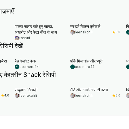
ज़माएँ
30
min
25
min
पालक सलाद कटे हुए माल्टा,
मस्टर्ड चिकन क्रैकर्स
मि
अखरोट और फेटा चीज़ के साथ
leenakohli
5.0
J
roshni
सिपी देखें
45
min
50
min
रेप्स
रेड वेलवेट केक
पॉर्क मिलानीज़ और प्यूरी
भर
cocinero44
cocinero44
C
C
C
िए बेहतरीन Snack रेसिपी
5
hr
20
min
15
min
साबूदाना खिचड़ी
मीठे और नमकीन पार्टी नट्स
चि
4.0
leenakohli
leenakohli
5.0