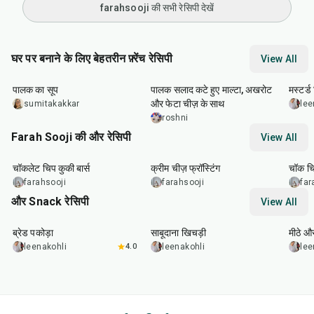
farahsooji की सभी रेसिपी देखें
घर पर बनाने के लिए बेहतरीन फ़्रेंच रेसिपी
View All
35
min
30
min
25
m
पालक का सूप
पालक सलाद कटे हुए माल्टा, अखरोट
मस्टर्ड
और फेटा चीज़ के साथ
sumitakakkar
lee
roshni
Farah Sooji की और रेसिपी
View All
55
min
5
min
55
m
चॉकलेट चिप कुकी बार्स
क्रीम चीज़ फ्रॉस्टिंग
चॉक चि
farahsooji
farahsooji
far
और Snack रेसिपी
View All
15
min
5
hr
20
min
15
m
ब्रेड पकोड़ा
साबूदाना खिचड़ी
मीठे औ
leenakohli
4.0
leenakohli
lee