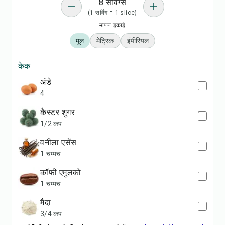
8 सर्विंग्स
(1 सर्विंग = 1 slice)
मापन इकाई
मूल
मेट्रिक
इंपीरियल
केक
अंडे
4
कैस्टर शुगर
1/2 कप
वनीला एसेंस
1 चम्मच
कॉफी एमुलको
1 चम्मच
मैदा
3/4 कप