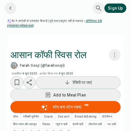
Sign Up
AI ने अंग्रेज़ी से ट्रांसलेट किया है (पूरी तरह एक्यूरेट नहीं हो सकता)।
ओरिजिनल देखें
·
ट्रांसलेशन प्रॉब्लम बताएं
आसान कॉफी स्विस रोल
Farah Sooji (@farahsooji)
Chefadora AI से पकाएं
प्रकाशित
4 जून 2025
·
अपडेट किया गया
4 जून 2025
रेसिपी पर जाएं
रेसिपी वीडियो देखें
Add to Meal Plan
Add to Meal Plan
नया
स्टेप बाय स्टेप पकाएं
Add to Shopping List
फ़्रेंच
पश्चिमी यूरोपीय
Snack
Dessert
Bread & Baking
एगेटेरियन
बिना प्याज और लहसुन
Paleo
ग्लूटेन-फ्री
डेयरी-फ्री
लैक्टोज-फ्री
नट-फ्री