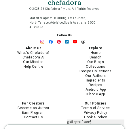
chefadora
© 2023-26 Chefadora Pty Ltd, All Rights Reserved
Marnirni-apinthi Building, Lot Fourteen,
North Terrace, Adelaide, South Australia, 5000
Australia
Follow Us
About Us
Explore
What's Chefadora?
Home
Chefadora AI
Search
Our Mission
Our Blogs
Help Centre
Collections
Recipe Collections
Our Authors
Ingredients
Recipes
Android App
iPhone App
For Creators
Our Policies
Become an Author
Terms of Service
Earn Program
Privacy Policy
Contact Us
Cookie Policy
कुकी प्राथमिकताएँ
मेरी निजी जानकारी न बेचें या साझा न करें