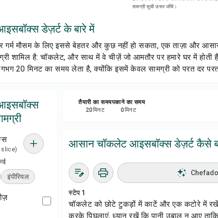
सामग्री सूची ज़रूर जाँचें।
सेव क
ॉक्स डेज़र्ट के बारे में
शेयर 
और गर्म मौसम के लिए इससे बेहतर और कुछ नहीं हो सकता, एक ताज़ा और आसानी 
्री शामिल है: चॉकलेट, और साथ में वे चीज़ें जो आमतौर पर हमारे घर में ह
रिपोर्
ल लगभग 20 मिनट का समय लेता है, क्योंकि इसमें केवल सामग्री को परत दर परत
आइसबॉक्स
तैयारी का समय
पकाने का समय
20
मिनट
0
मिनट
ामग्री
ग्स
आसान चॉकलेट आइसबॉक्स डेज़र्ट कैसे ब
1 slice)
काई
Chefadora
इंपीरियल
स्टेप 1
ीज़
चॉकलेट को छोटे टुकड़ों में काटें और एक कटोरे में
करके पिघलाएं, ध्यान रखें कि पानी उबाल न आए ता