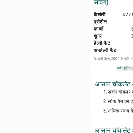
सर्विंग)
कैलोरी
477.
प्रोटीन
कार्ब्स
शुगर
हेल्दी फैट
अनहेल्दी फैट
% डेली वैल्यू 2000 कैलोरी
सभी न्यूट्रिएंट
आसान चॉकलेट आइ
डबल बॉयलर मे
लोफ पैन को ए
अधिक स्वाद के
आसान चॉकलेट आइस