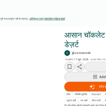
ै (पूरी तरह एक्यूरेट नहीं हो सकता)।
ओरिजिनल देखें
·
ट्रांसलेशन प्रॉब्लम बताएं
आसान चॉकलेट
डेज़र्ट
Chef
C
@cocinero44
Add
प्रकाशित
17 जुल॰ 2025
·
अपडेट किया गया
Add
Add
रेसि
स्टेप 
फ़्रेंच
पश्चिमी यूरोपीय
Dessert
रेसिप
ग्लूटेन-फ्री
नट-फ्री
पीनट-फ्री
स
टैग और पोषण संबंधी जानकारी अपने आप तैयार हो