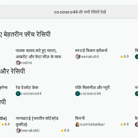
cocinero44 की सभी रेसिपी देखें
बेहतरीन फ़्रेंच रेसिपी
30
min
25
min
पालक सलाद कटे हुए माल्टा,
मस्टर्ड चिकन क्रैकर्स
मि
अखरोट और फेटा चीज़ के साथ
leenakohli
5.0
J
roshni
और रेसिपी
45
min
50
min
रेप्स
रेड वेलवेट केक
पॉर्क मिलानीज़ और प्यूरी
भर
cocinero44
cocinero44
C
C
C
पी
35
min
35
min
tle)
नानखटाई (भारतीय शॉर्टब्रेड
फिरनी
वै
कुकीज़)
5.0
sumitakakkar
5.0
leenakohli
5.0