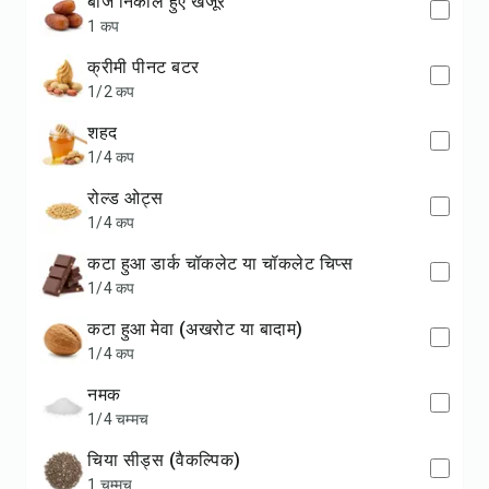
बीज निकाले हुए खजूर
1 कप
क्रीमी पीनट बटर
1/2 कप
शहद
1/4 कप
रोल्ड ओट्स
1/4 कप
कटा हुआ डार्क चॉकलेट या चॉकलेट चिप्स
1/4 कप
कटा हुआ मेवा (अखरोट या बादाम)
1/4 कप
नमक
1/4 चम्मच
चिया सीड्स (वैकल्पिक)
1 चम्मच