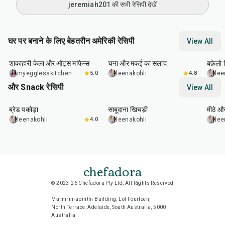
jeremiah201 की सभी रेसिपी देखें
घर पर बनाने के लिए बेहतरीन अमेरिकी रेसिपी
View All
40
min
40
min
1
hr
शाकाहारी केला और ओट्स मफिन्स
चना और मकई का सलाद
बफ़ेलो व
myegglesskitchen
5.0
leenakohli
4.8
lee
और Snack रेसिपी
View All
15
min
5
hr
20
min
15
m
ब्रेड पकोड़ा
साबूदाना खिचड़ी
मीठे औ
leenakohli
4.0
leenakohli
lee
chefadora
© 2023-26 Chefadora Pty Ltd, All Rights Reserved
Marnirni-apinthi Building, Lot Fourteen,
North Terrace, Adelaide, South Australia, 5000
Australia