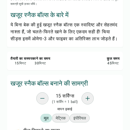
रेसिपी प्रिंट करें
सामग्री सूची ज़रूर जाँचें।
खजूर स्नैक बॉल्स के बारे में
सेव करें
ये बिना बेक की हुई खजूर स्नैक बॉल्स एक स्वादिष्ट और सेहतमंद
नाश्ता हैं, जो चलते-फिरते खाने के लिए एकदम सही हैं! चिया
शेयर करें
सीड्स इसमें ओमेगा-3 और फाइबर का अतिरिक्त लाभ जोड़ते हैं।
रिपोर्ट करें
तैयारी का समय
पकाने का समय
कुल समय
15
मिनट
30
मिनट
45
मिनट
खजूर स्नैक बॉल्स बनाने की सामग्री
15 सर्विंग्स
(1 सर्विंग = 1 ball)
मापन इकाई
मूल
मेट्रिक
इंपीरियल