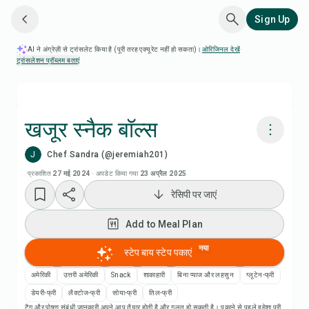
Sign Up
AI ने अंग्रेज़ी से ट्रांसलेट किया है (पूरी तरह एक्यूरेट नहीं हो सकता)।
ओरिजिनल देखें
·
ट्रांसलेशन प्रॉब्लम बताएं
खजूर स्नैक बॉल्स
J
Chef Sandra (@jeremiah201)
Chefadora AI से पकाएं
प्रकाशित
27 मई 2024
·
अपडेट किया गया
23 अप्रैल 2025
रेसिपी पर जाएं
Add to Meal Plan
Add to Meal Plan
Add to Shopping List
नया
स्टेप बाय स्टेप पकाएं
रेसिपी नोट्स
अमेरिकी
उत्तरी अमेरिकी
Snack
शाकाहारी
बिना प्याज और लहसुन
ग्लूटेन-फ्री
डेयरी-फ्री
लैक्टोज-फ्री
सोया-फ्री
तिल-फ्री
टैग और पोषण संबंधी जानकारी अपने आप तैयार होती है और गलत हो सकती है। पकाने से पहले हमेशा पूरी