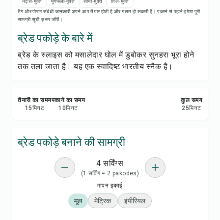
रेसिपी नोट्स
नट्स-मुक्त
मूंगफली-मुक्त
सोया-मुक्त
तिल-मुक्त
टैग और पोषण संबंधी जानकारी अपने आप तैयार होती है और गलत हो सकती है। पकाने से पहले हमेशा पूरी
सामग्री सूची ज़रूर जाँचें।
रेसिपी प्रिंट करें
ब्रेड पकोड़े के बारे में
ब्रेड के स्लाइस को मसालेदार घोल में डुबोकर सुनहरा भूरा होने
सेव करें
तक तला जाता है। यह एक स्वादिष्ट भारतीय स्नैक है।
शेयर करें
तैयारी का समय
पकाने का समय
कुल समय
रिपोर्ट करें
15
मिनट
10
मिनट
25
मिनट
ब्रेड पकोड़े बनाने की सामग्री
4 सर्विंग्स
(1 सर्विंग = 2 pakodes)
मापन इकाई
मूल
मेट्रिक
इंपीरियल