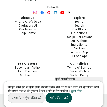
Australia
Follow Us
About Us
Explore
What's Chefadora?
Home
Chefadora AI
Search
Our Mission
Our Blogs
Help Centre
Collections
Recipe Collections
Our Authors
Ingredients
Recipes
Android App
iPhone App
For Creators
Our Policies
Become an Author
Terms of Service
Earn Program
Privacy Policy
Contact Us
Cookie Policy
कुकी प्राथमिकताएँ
मेरी निजी जानकारी न बेचें या साझा न करें
मेरी संवेदनशील निजी जानकारी का उपयोग
हम इस वेबसाइट पर कुकीज़ का उपयोग इसके सही ढंग से काम करने को सुनिश्चित करने
सीमित करें
और हमारी सेवाओं की गुणवत्ता बेहतर बनाने के लिए करते हैं।
कुकी नीति
प्राथमिकताएँ प्रबंधित करें
सभी स्वीकार करें
Home
Plan
Ask Adora
Lists
You