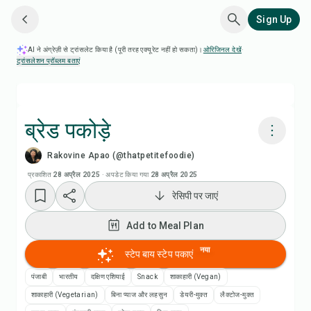
Sign Up
AI ने अंग्रेज़ी से ट्रांसलेट किया है (पूरी तरह एक्यूरेट नहीं हो सकता)।
ओरिजिनल देखें
·
ट्रांसलेशन प्रॉब्लम बताएं
ब्रेड पकोड़े
Rakovine Apao (@thatpetitefoodie)
Chefadora AI से पकाएं
प्रकाशित
28 अप्रैल 2025
·
अपडेट किया गया
28 अप्रैल 2025
रेसिपी पर जाएं
रेसिपी वीडियो देखें
Add to Meal Plan
Add to Meal Plan
नया
स्टेप बाय स्टेप पकाएं
Add to Shopping List
पंजाबी
भारतीय
दक्षिण एशियाई
Snack
शाकाहारी (Vegan)
शाकाहारी (Vegetarian)
बिना प्याज और लहसुन
डेयरी-मुक्त
लैक्टोज-मुक्त