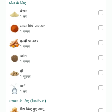
घोल के लिए
बेसन
1 कप
लाल मिर्च पाउडर
1 चम्मच
हल्दी पाउडर
1 चम्मच
जीरा
1 चम्मच
हींग
1 चुटकी
पानी
1 कप
भरावन के लिए (वैकल्पिक)
मैश किए हुए आलू