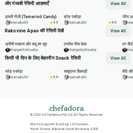
और पंजाबी रेसिपी आज़माएँ
View All
1
hr
20
min
15
min
25
m
इमली गोली (Tamarind Candy)
ब्रेड पकोड़ा
जीरा आ
leenakohli
5.0
leenakohli
4.0
lee
Rakovine Apao की रेसिपी देखें
View All
15
min
1
hr
20
m
क्रीमी मखाना और कद्दू का सूप
एगलेस पीच केक
एग सैंड
thatpetitefoodie
thatpetitefoodie
tha
किसी भी दिन के लिए बेहतरीन Snack रेसिपी
View All
15
min
5
hr
20
min
15
m
ब्रेड पकोड़ा
साबूदाना खिचड़ी
मीठे औ
leenakohli
4.0
leenakohli
lee
chefadora
© 2023-26 Chefadora Pty Ltd, All Rights Reserved
Marnirni-apinthi Building, Lot Fourteen,
North Terrace, Adelaide, South Australia, 5000