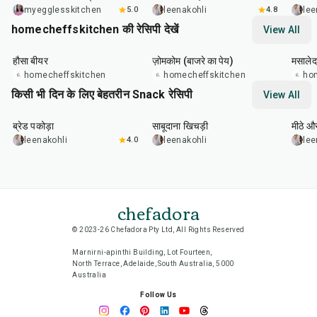
myegglesskitchen
5.0
leenakohli
4.8
lee
homecheffskitchen की रेसिपी देखें
View All
1
hr
30
min
30
min
30
m
हौसा बीयर
ज़ोमकोम (बाजरे का पेय)
मसालेद
homecheffskitchen
homecheffskitchen
ho
किसी भी दिन के लिए बेहतरीन Snack रेसिपी
View All
15
min
5
hr
20
min
15
m
ब्रेड पकोड़ा
साबूदाना खिचड़ी
मीठे औ
leenakohli
4.0
leenakohli
lee
chefadora
© 2023-26 Chefadora Pty Ltd, All Rights Reserved
Marnirni-apinthi Building, Lot Fourteen,
North Terrace, Adelaide, South Australia, 5000
Australia
Follow Us