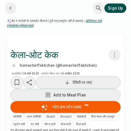
Sign Up
AI ने अंग्रेज़ी से ट्रांसलेट किया है (पूरी तरह एक्यूरेट नहीं हो सकता)।
ओरिजिनल देखें
·
ट्रांसलेशन प्रॉब्लम बताएं
केला-ओट केक
homecheffskitchen (@homecheffskitchen)
Chefadora AI से पकाएं
प्रकाशित
18 मार्च 2025
·
अपडेट किया गया
16 अप्रैल 2025
रेसिपी पर जाएं
रेसिपी वीडियो देखें
Add to Meal Plan
Add to Meal Plan
नया
स्टेप बाय स्टेप पकाएं
Add to Shopping List
अमेरिकी
उत्तर अमेरिकी
Snack
Dessert
शाकाहारी
बिना प्याज और लहसुन
ग्लूटेन-फ्री
नट-फ्री
पीनट-फ्री
सोया-फ्री
तिल-फ्री
टैग और पोषण संबंधी जानकारी अपने आप तैयार होती है और गलत हो सकती है। पकाने से पहले हमेशा पूरी