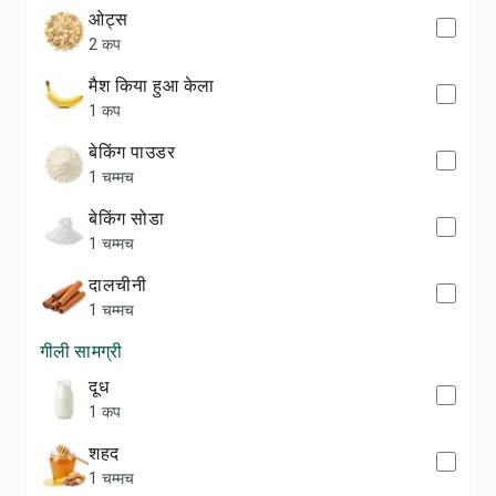
ओट्स
2 कप
मैश किया हुआ केला
1 कप
बेकिंग पाउडर
1 चम्मच
बेकिंग सोडा
1 चम्मच
दालचीनी
1 चम्मच
गीली सामग्री
दूध
1 कप
शहद
1 चम्मच