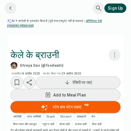
Sign Up
AI ने अंग्रेज़ी से ट्रांसलेट किया है (पूरी तरह एक्यूरेट नहीं हो सकता)।
ओरिजिनल देखें
·
ट्रांसलेशन प्रॉब्लम बताएं
केले के ब्राउनी
Shreya Das (@foodwatii)
Chefadora AI से पकाएं
प्रकाशित
8 अप्रैल 2025
·
अपडेट किया गया
23 अप्रैल 2025
रेसिपी पर जाएं
रेसिपी वीडियो देखें
Add to Meal Plan
Add to Meal Plan
नया
स्टेप बाय स्टेप पकाएं
Add to Shopping List
अमेरिकी
उत्तर अमेरिकी
Snack
Dessert
शाकाहारी
जैन
बिना प्याज और लहसुन
ग्लूटेन-फ्री
सोया-फ्री
अनाज-फ्री
तिल-फ्री
टैग और पोषण संबंधी जानकारी अपने आप तैयार होती है और गलत हो सकती है। पकाने से पहले हमेशा पूरी