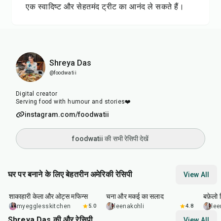
एक स्वादिष्ट और सेहतमंद ट्रीट का आनंद ले सकते हैं।
Shreya Das
@foodwatii
Digital creator
Serving food with humour and stories❤️
instagram.com/foodwatii
foodwatii की सभी रेसिपी देखें
घर पर बनाने के लिए बेहतरीन अमेरिकी रेसिपी
View All
40
min
40
min
1
hr
शाकाहारी केला और ओट्स मफिन्स
चना और मकई का सलाद
बफ़ेलो व
myegglesskitchen
5.0
leenakohli
4.8
lee
Shreya Das की और रेसिपी
View All