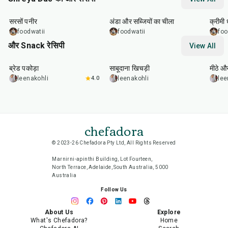
35
min
25
min
25
m
सरसों पनीर
अंडा और सब्जियों का चीला
क्रीमी
foodwatii
foodwatii
foo
और Snack रेसिपी
View All
15
min
5
hr
20
min
15
m
ब्रेड पकोड़ा
साबूदाना खिचड़ी
मीठे औ
leenakohli
4.0
leenakohli
lee
chefadora
© 2023-26 Chefadora Pty Ltd, All Rights Reserved
Marnirni-apinthi Building, Lot Fourteen,
North Terrace, Adelaide, South Australia, 5000
Australia
Follow Us
About Us
Explore
What's Chefadora?
Home