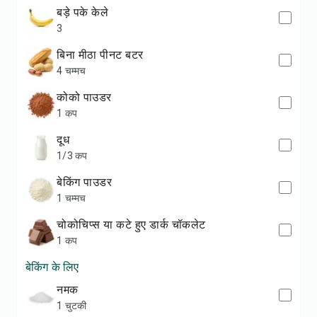
बड़े पके केले
3
बिना मीठा पीनट बटर
4 चम्मच
कोको पाउडर
1 कप
दूध
1/3 कप
बेकिंग पाउडर
1 चम्मच
चोकोचिप्स या कटे हुए डार्क चॉकलेट
1 कप
बेकिंग के लिए
नमक
1 चुटकी