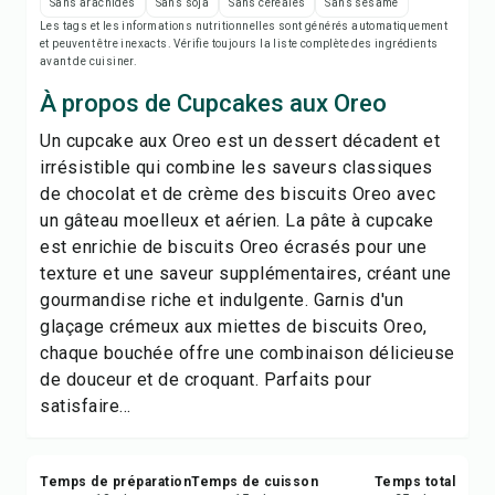
Notes de recette
Sans arachides
Sans soja
Sans céréales
Sans sésame
Les tags et les informations nutritionnelles sont générés automatiquement
et peuvent être inexacts. Vérifie toujours la liste complète des ingrédients
Imprimer la recette
avant de cuisiner.
À propos de Cupcakes aux Oreo
Enregistrer
Un cupcake aux Oreo est un dessert décadent et
irrésistible qui combine les saveurs classiques
Partager
de chocolat et de crème des biscuits Oreo avec
un gâteau moelleux et aérien. La pâte à cupcake
Signaler
est enrichie de biscuits Oreo écrasés pour une
texture et une saveur supplémentaires, créant une
gourmandise riche et indulgente. Garnis d'un
glaçage crémeux aux miettes de biscuits Oreo,
chaque bouchée offre une combinaison délicieuse
de douceur et de croquant. Parfaits pour
satisfaire...
Temps de préparation
Temps de cuisson
Temps total