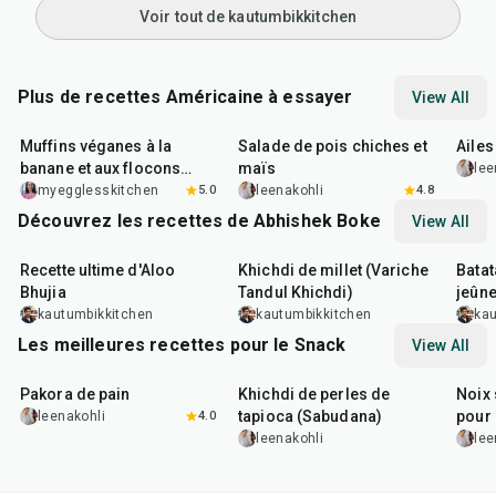
Voir tout de kautumbikkitchen
Plus de recettes Américaine à essayer
View All
40
min
40
min
1
hr
Muffins véganes à la
Salade de pois chiches et
Ailes
banane et aux flocons
maïs
lee
d'avoine
myegglesskitchen
5.0
leenakohli
4.8
Découvrez les recettes de Abhishek Boke
View All
35
min
22
min
20
m
Recette ultime d'Aloo
Khichdi de millet (Variche
Batat
Bhujia
Tandul Khichdi)
jeûn
kautumbikkitchen
kautumbikkitchen
kau
Les meilleures recettes pour le Snack
View All
15
min
5
hr
20
min
15
m
Pakora de pain
Khichdi de perles de
Noix 
tapioca (Sabudana)
pour 
leenakohli
4.0
leenakohli
lee