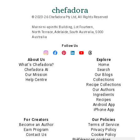
chefadora
© 2023-26 Chefadora Pty Ltd, All Rights Reserved
Marnirni-apinthi Building, Lot Fourteen,
North Terrace, Adelaide, South Australia, 5000
Australia
Follow Us
About Us
Explore
What's Chefadora?
Home
Chefadora AI
Search
Our Mission
Our Blogs
Help Centre
Collections
Recipe Collections
Our Authors
Ingredients
Recipes
Android App
iPhone App
For Creators
Our Policies
Become an Author
Terms of Service
Earn Program
Privacy Policy
Contact Us
Cookie Policy
Préférences cookies