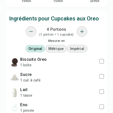
10
min
15
min
25
min
Ingrédients pour Cupcakes aux Oreo
4 Portions
(1 portion = 1 cupcake)
Mesurer en
Original
Métrique
Impérial
Biscuits Oreo
1 boîte
Sucre
1 cuil. à café
Lait
1 tasse
Eno
1 pincée