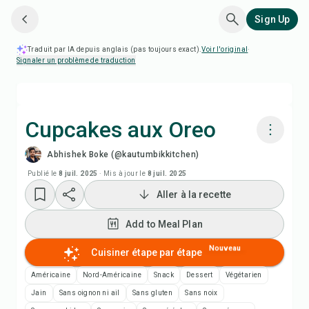
Sign Up
Traduit par IA depuis anglais (pas toujours exact).
Voir l'original
·
Signaler un problème de traduction
Cupcakes aux Oreo
Abhishek Boke (@kautumbikkitchen)
Cuisiner avec Chefadora AI
Publié le
8 juil. 2025
·
Mis à jour le
8 juil. 2025
Aller à la recette
Regarder la vidéo de la recette
Add to Meal Plan
Add to Meal Plan
Nouveau
Cuisiner étape par étape
Add to Shopping List
Américaine
Nord-Américaine
Snack
Dessert
Végétarien
Jain
Sans oignon ni ail
Sans gluten
Sans noix