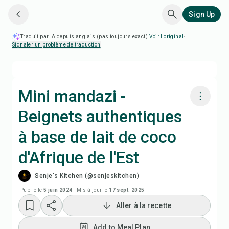
Sign Up
Traduit par IA depuis anglais (pas toujours exact).
Voir l'original
·
Signaler un problème de traduction
Mini mandazi -
Beignets authentiques
Cuisiner avec Chefadora AI
à base de lait de coco
Add to Meal Plan
d'Afrique de l'Est
Senje's Kitchen (@senjeskitchen)
Add to Shopping List
Publié le
5 juin 2024
·
Mis à jour le
17 sept. 2025
Notes de recette
Aller à la recette
Add to Meal Plan