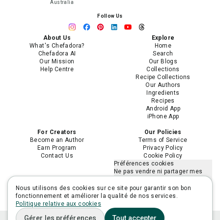
Australia
Follow Us
About Us
Explore
What's Chefadora?
Home
Chefadora AI
Search
Our Mission
Our Blogs
Help Centre
Collections
Recipe Collections
Our Authors
Ingredients
Recipes
Android App
iPhone App
For Creators
Our Policies
Become an Author
Terms of Service
Earn Program
Privacy Policy
Contact Us
Cookie Policy
Préférences cookies
Ne pas vendre ni partager mes
informations personnelles
Limiter l'utilisation de mes
Nous utilisons des cookies sur ce site pour garantir son bon
informations personnelles
fonctionnement et améliorer la qualité de nos services.
sensibles
Politique relative aux cookies
Gérer les préférences
Tout accepter