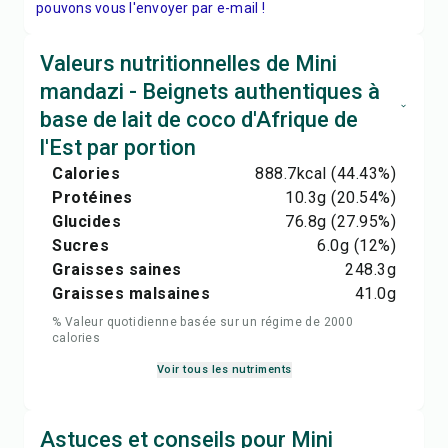
pouvons vous l'envoyer par e-mail !
Valeurs nutritionnelles de Mini
mandazi - Beignets authentiques à
base de lait de coco d'Afrique de
l'Est par portion
Calories
888.7
kcal
(44.43%)
Protéines
10.3
g
(20.54%)
Glucides
76.8
g
(27.95%)
Sucres
6.0
g
(12%)
Graisses saines
248.3
g
Graisses malsaines
41.0
g
% Valeur quotidienne basée sur un régime de 2000
calories
Voir tous les nutriments
Astuces et conseils pour Mini