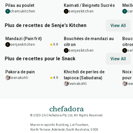
Pilau au poulet
Kaimati / Beignets Sucrés
Meill
chemukitchen
senjeskitchen
ca
C
C
Plus de recettes de Senje's Kitchen
View All
2
hr
15
min
40
min
40
m
Mandazi (Pain frit)
Bouchées de mandazi au
Bouc
citron
citro
senjeskitchen
5.0
zesté
senjeskitchen
sen
Plus de recettes pour le Snack
View All
15
min
5
hr
20
min
15
m
Pakora de pain
Khichdi de perles de
Noix 
tapioca (Sabudana)
pour 
leenakohli
4.0
leenakohli
lee
chefadora
© 2023-26 Chefadora Pty Ltd, All Rights Reserved
Marnirni-apinthi Building, Lot Fourteen,
North Terrace, Adelaide, South Australia, 5000