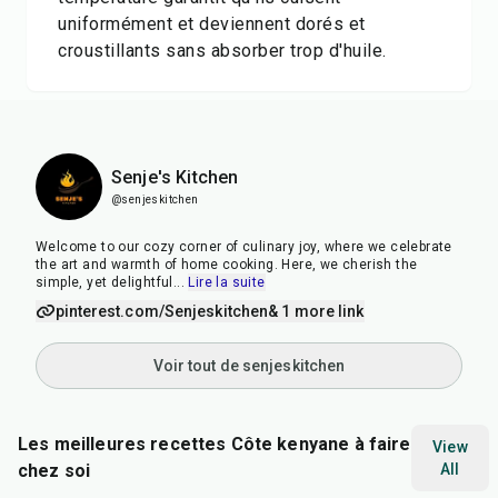
uniformément et deviennent dorés et
croustillants sans absorber trop d'huile.
Senje's Kitchen
@senjeskitchen
Welcome to our cozy corner of culinary joy, where we celebrate
the art and warmth of home cooking. Here, we cherish the
simple, yet delightful
...
Lire la suite
pinterest.com/Senjeskitchen
& 1 more link
Voir tout de senjeskitchen
Les meilleures recettes Côte kenyane à faire
View
chez soi
All
40
min
3
hr
20
min
1
hr