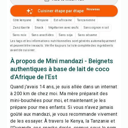
Imprimer la recette
Nouveau
Cuisiner étape par étape
Enregistrer
Côte kenyane
Kényane
Est-africaine
Tanzanienne
Zanzibarite
Snack
Végétarien avec œufs
Sans oignon ni ail
Partager
Sans noix
Sans arachides
Sans soja
Sans sésame
Les tags et les informations nutritionnelles sont générés automatiquement
et peuvent être inexacts. Vérifie toujours la liste complète des ingrédients
Signaler
avant de cuisiner.
À propos de Mini mandazi - Beignets
authentiques à base de lait de coco
d'Afrique de l'Est
Quand j'avais 14 ans, je suis allée dans un internat
à 200 km de chez moi. Ma mère préparait des
mini-bouchées pour moi, et maintenant je les
prépare pour mes enfants. Si vous n'avez jamais
goûté aux mandazi, je vous recommande vivement
de les essayer. À travers le Kenya, la Tanzanie et
l'Ouganda, ces snacks dorés, connus sous le nom