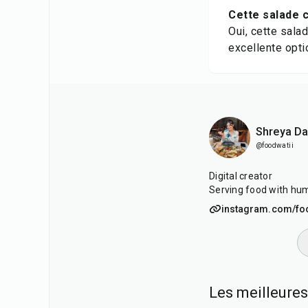
Cette salade c
Oui, cette sala
excellente opti
Shreya D
@foodwatii
Digital creator
Serving food with hum
instagram.com/fo
Les meilleures
1
hr
20
min