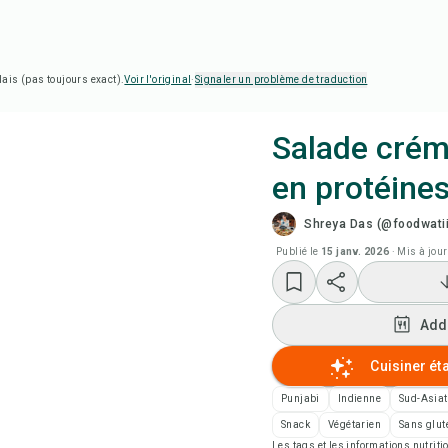
lais (pas toujours exact).
Voir l'original
·
Signaler un problème de traduction
Salade crém
en protéines
Cui
Shreya Das (@foodwatii
Reg
Publié le
15 janv. 2026
·
Mis à jour
Add
Add
Add
Cuisiner ét
Punjabi
Indienne
Sud-Asiat
Not
Snack
Végétarien
Sans glut
Les tags et les informations nutri