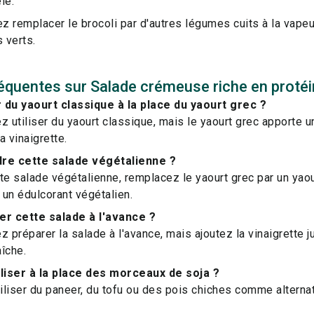
le.
z remplacer le brocoli par d'autres légumes cuits à la vape
s verts.
équentes sur Salade crémeuse riche en protéi
er du yaourt classique à la place du yaourt grec ?
z utiliser du yaourt classique, mais le yaourt grec apporte 
a vinaigrette.
e cette salade végétalienne ?
te salade végétalienne, remplacez le yaourt grec par un yaou
z un édulcorant végétalien.
er cette salade à l'avance ?
z préparer la salade à l'avance, mais ajoutez la vinaigrette j
aîche.
iliser à la place des morceaux de soja ?
liser du paneer, du tofu ou des pois chiches comme alterna