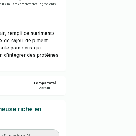
jours la liste complète des ingrédients
rimer la recette
egistrer
in, rempli de nutriments.
tager
x de cajou, de piment
faite pour ceux qui
naler
on d'intégrer des protéines
Temps total
25
min
euse riche en
ec Chefadora AI