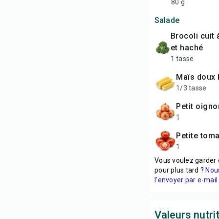
80 g
Salade
brocoli cuit à la vapeur
et haché
1 tasse
maïs doux 
1/3 tasse
petit oign
1
petite tom
1
Vous voulez garder 
pour plus tard ?
Nou
l'envoyer par e-mail 
Valeurs nutri