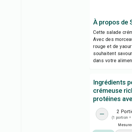
À propos de 
Cette salade crém
Avec des morceaux
rouge et de yaour
souhaitent savoure
dans votre aliment
Ingrédients p
crémeuse ric
protéines av
2 Port
(1 portion =
Mesure