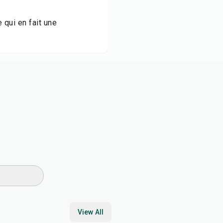
 qui en fait une
View All
35
min
35
min
1
hr
10
min