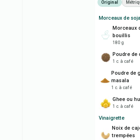
Original
Métriq
Morceaux de soj
morceaux de soja
bouillis
180 g
poudre de
1 c. à café
poudre de garam
masala
1 c. à café
ghee ou hu
1 c. à café
Vinaigrette
noix de cajou
trempées