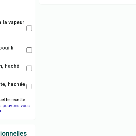
bouilli
on, haché
ate, hachée
cette recette
s pouvons vous
!
tionnelles