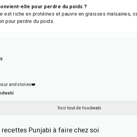
onvient-elle pour perdre du poids ?
de est riche en protéines et pauvre en graisses malsaines, ce
on pour perdre du poids.
as
our and stories❤️
odwatii
Voir tout de foodwatii
 recettes Punjabi à faire chez soi
15
min
25
min