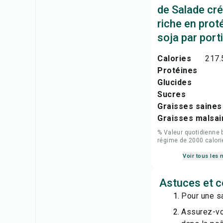
de Salade c
riche en prot
soja par port
Calories
217.
Protéines
Glucides
Sucres
Graisses saines
Graisses malsai
% Valeur quotidienne 
régime de 2000 calori
Voir tous les 
Astuces et c
Pour une sa
Assurez-vou