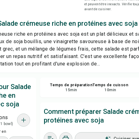
et peuvent être inexacts. Vérifie tou
Imp
avant de cuisiner.
Enr
Salade crémeuse riche en protéines avec soja
euse riche en protéines avec soja est un plat délicieux et sa
Par
 de soja bouillis, une vinaigrette savoureuse à base de noi
t grec, et un mélange de légumes frais, cette salade est par
Sig
r un repas nutritif et satisfaisant. C'est une excellente faç
ation tout en profitant d'une explosion de...
our Salade
Temps de préparation
Temps de cuisson
15
min
10
min
he en
ec soja
Comment préparer Salade crém
ions
protéines avec soja
 1 bowl)
r en
Cuisiner av