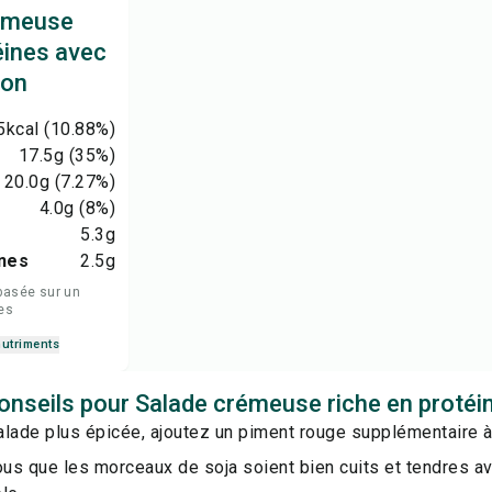
rémeuse
éines avec
ion
5
kcal
(10.88%)
17.5
g
(35%)
20.0
g
(7.27%)
4.0
g
(8%)
5.3
g
nes
2.5
g
basée sur un
es
nutriments
onseils pour Salade crémeuse riche en protéi
lade plus épicée, ajoutez un piment rouge supplémentaire à 
s que les morceaux de soja soient bien cuits et tendres ava