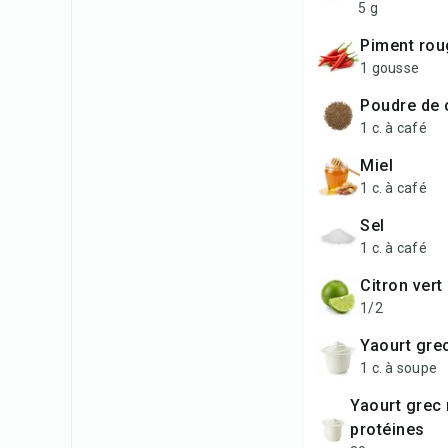
5 g
piment ro
1 gousse
poudre de
1 c. à café
miel
1 c. à café
sel
1 c. à café
citron vert
1/2
yaourt gre
1 c. à soupe
yaourt grec riche en
protéines