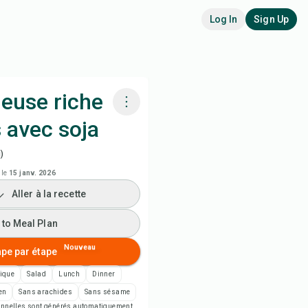
Log In
Sign Up
euse riche
 avec soja
siner avec Chefadora AI
)
arder la vidéo de la recette
 le
15 janv. 2026
Aller à la recette
 to Meal Plan
 to Meal Plan
 to Shopping List
Nouveau
ape par étape
ique
Salad
Lunch
Dinner
es de recette
en
Sans arachides
Sans sésame
tionnelles sont générés automatiquement