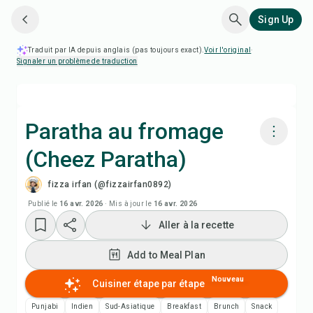
Sign Up
Traduit par IA depuis anglais (pas toujours exact).
Voir l'original
·
Signaler un problème de traduction
Paratha au fromage
(Cheez Paratha)
Cuisiner avec Chefadora AI
fizza irfan (@fizzairfan0892)
Add to Meal Plan
Publié le
16 avr. 2026
·
Mis à jour le
16 avr. 2026
Aller à la recette
Add to Shopping List
Add to Meal Plan
Notes de recette
Nouveau
Cuisiner étape par étape
Punjabi
Indien
Sud-Asiatique
Breakfast
Brunch
Snack