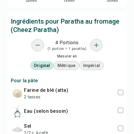
20
min
15
min
35
min
Ingrédients pour Paratha au fromage
(Cheez Paratha)
4 Portions
(1 portion = 1 paratha)
Mesurer en
Original
Métrique
Impérial
Pour la pâte
farine de blé (atta)
2 tasses
eau (selon besoin)
sel
1/2 c. à café