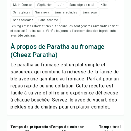
Imprimer la recette
Main Course
Végétarien
Jain
Sans oignon ni ail
Kéto
Sans gluten
Sans noix
Sans arachides
Sans soja
Enregistrer
Sans céréales
Sans sésame
Les tags et les informations nutritionnelles sont générés automatiquement
et peuvent être inexacts. Vérifie toujours la liste complète des ingrédients
Partager
avant de cuisiner.
À propos de Paratha au fromage
Signaler
(Cheez Paratha)
Le paratha au fromage est un plat simple et
savoureux qui combine la richesse de la farine de
blé avec une garniture au fromage. Parfait pour un
repas rapide ou une collation. Cette recette est
facile à suivre et offre une expérience délicieuse
à chaque bouchée. Servez-le avec du yaourt, des
pickles ou du chutney pour un plaisir complet.
Temps de préparation
Temps de cuisson
Temps total