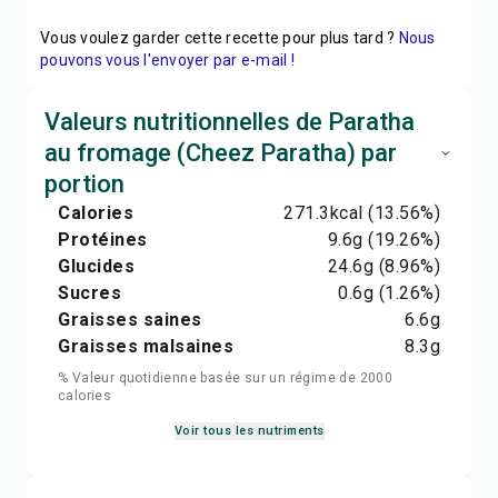
Vous voulez garder cette recette pour plus tard ?
Nous
pouvons vous l'envoyer par e-mail !
Valeurs nutritionnelles de Paratha
au fromage (Cheez Paratha) par
portion
Calories
271.3
kcal
(13.56%)
Protéines
9.6
g
(19.26%)
Glucides
24.6
g
(8.96%)
Sucres
0.6
g
(1.26%)
Graisses saines
6.6
g
Graisses malsaines
8.3
g
% Valeur quotidienne basée sur un régime de 2000
calories
Voir tous les nutriments