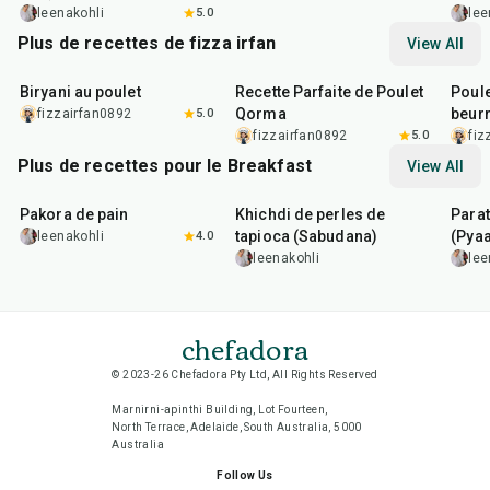
leenakohli
5.0
lee
Plus de recettes de fizza irfan
View All
1
hr
55
min
20
m
Biryani au poulet
Recette Parfaite de Poulet
Poule
Qorma
beur
fizzairfan0892
5.0
fizzairfan0892
5.0
fiz
Plus de recettes pour le Breakfast
View All
15
min
5
hr
20
min
35
m
Pakora de pain
Khichdi de perles de
Para
tapioca (Sabudana)
(Pyaa
leenakohli
4.0
leenakohli
lee
chefadora
© 2023-26 Chefadora Pty Ltd, All Rights Reserved
Marnirni-apinthi Building, Lot Fourteen,
North Terrace, Adelaide, South Australia, 5000
Australia
Follow Us