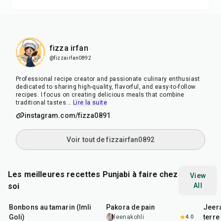
fizza irfan
@fizzairfan0892
Professional recipe creator and passionate culinary enthusiast
dedicated to sharing high-quality, flavorful, and easy-to-follow
recipes. I focus on creating delicious meals that combine
traditional tastes
...
Lire la suite
instagram.com/fizza0891
Voir tout de fizzairfan0892
Les meilleures recettes Punjabi à faire chez
View
soi
All
1
hr
20
min
15
min
25
m
Bonbons au tamarin (Imli
Pakora de pain
Jeer
Goli)
terre
leenakohli
4.0