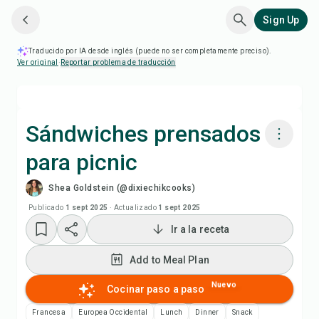
Sign Up
Traducido por IA desde inglés (puede no ser completamente preciso).
Ver original
·
Reportar problema de traducción
Sándwiches prensados
para picnic
Cocinar con Chefadora AI
Shea Goldstein (@dixiechikcooks)
Add to Meal Plan
Publicado
1 sept 2025
·
Actualizado
1 sept 2025
Ir a la receta
Add to Shopping List
Add to Meal Plan
Notas de la receta
Nuevo
Cocinar paso a paso
Francesa
Europea Occidental
Lunch
Dinner
Snack