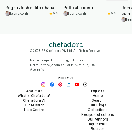
Rogan Josh estilo dhaba
Pollo al pudina
Jeer
comi
leenakohli
5.0
leenakohli
5.0
lee
chefadora
© 2023-26 Chefadora Pty Ltd, All Rights Reserved
Marnirni-apinthi Building, Lot Fourteen,
North Terrace, Adelaide, South Australia, 5000
Australia
Follow Us
About Us
Explore
What's Chefadora?
Home
Chefadora AI
Search
Our Mission
Our Blogs
Help Centre
Collections
Recipe Collections
Our Authors
Ingredients
Recipes