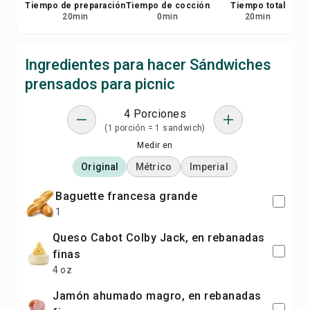
Tiempo de preparación
Tiempo de cocción
Tiempo total
20
min
0
min
20
min
Ingredientes para hacer Sándwiches
prensados para picnic
4 Porciones
(1 porción = 1 sandwich)
Medir en
Original
Métrico
Imperial
baguette francesa grande
1
queso Cabot Colby Jack, en rebanadas
finas
4 oz
jamón ahumado magro, en rebanadas