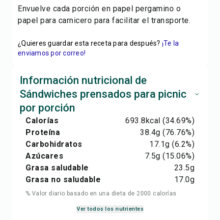
Envuelve cada porción en papel pergamino o
papel para carnicero para facilitar el transporte.
¿Quieres guardar esta receta para después?
¡Te la
enviamos por correo!
Información nutricional de
Sándwiches prensados para picnic
por porción
Calorías
693.8
kcal
(34.69%)
Proteína
38.4
g
(76.76%)
Carbohidratos
17.1
g
(6.2%)
Azúcares
7.5
g
(15.06%)
Grasa saludable
23.5
g
Grasa no saludable
17.0
g
% Valor diario basado en una dieta de 2000 calorías
Ver todos los nutrientes