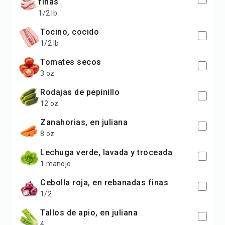
finas
1/2 lb
tocino, cocido
1/2 lb
tomates secos
3 oz
rodajas de pepinillo
12 oz
zanahorias, en juliana
8 oz
lechuga verde, lavada y troceada
1 manojo
cebolla roja, en rebanadas finas
1/2
tallos de apio, en juliana
4