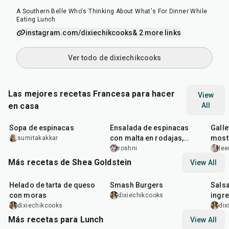
A Southern Belle Who's Thinking About What's For Dinner While
Eating Lunch
instagram.com/dixiechikcooks
& 2 more links
Ver todo de dixiechikcooks
Las mejores recetas Francesa para hacer
View
en casa
All
35
min
30
min
25
m
Sopa de espinacas
Ensalada de espinacas
Galle
con malta en rodajas,
most
sumitakakkar
nueces y queso feta
roshni
lee
Más recetas de Shea Goldstein
View All
1
hr
25
min
25
min
22
m
Helado de tarta de queso
Smash Burgers
Salsa
con moras
ingre
dixiechikcooks
camb
dixiechikcooks
dix
Más recetas para Lunch
View All
1
hr
50
min
1
hr
15
min
25
m