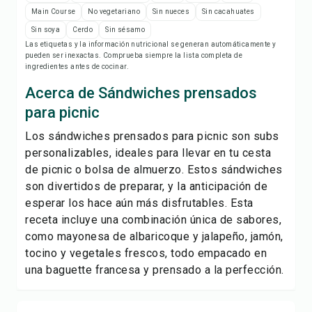
Imprimir receta
Main Course
No vegetariano
Sin nueces
Sin cacahuates
Sin soya
Cerdo
Sin sésamo
Guardar
Las etiquetas y la información nutricional se generan automáticamente y
pueden ser inexactas. Comprueba siempre la lista completa de
ingredientes antes de cocinar.
Compartir
Acerca de Sándwiches prensados
para picnic
Reportar
Los sándwiches prensados para picnic son subs
personalizables, ideales para llevar en tu cesta
de picnic o bolsa de almuerzo. Estos sándwiches
son divertidos de preparar, y la anticipación de
esperar los hace aún más disfrutables. Esta
receta incluye una combinación única de sabores,
como mayonesa de albaricoque y jalapeño, jamón,
tocino y vegetales frescos, todo empacado en
una baguette francesa y prensado a la perfección.