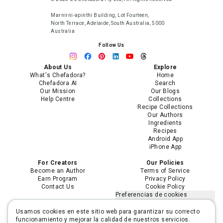
Marnirni-apinthi Building, Lot Fourteen,
North Terrace, Adelaide, South Australia, 5000
Australia
Follow Us
About Us
Explore
What's Chefadora?
Home
Chefadora AI
Search
Our Mission
Our Blogs
Help Centre
Collections
Recipe Collections
Our Authors
Ingredients
Recipes
Android App
iPhone App
For Creators
Our Policies
Become an Author
Terms of Service
Earn Program
Privacy Policy
Contact Us
Cookie Policy
Preferencias de cookies
No vender ni compartir mi
información personal
Usamos cookies en este sitio web para garantizar su correcto
Limitar el uso de mi información
funcionamiento y mejorar la calidad de nuestros servicios.