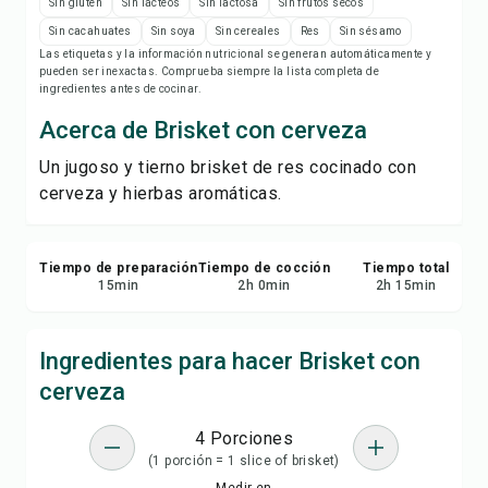
Imprimir receta
Sin gluten
Sin lácteos
Sin lactosa
Sin frutos secos
Sin cacahuates
Sin soya
Sin cereales
Res
Sin sésamo
Las etiquetas y la información nutricional se generan automáticamente y
Guardar
pueden ser inexactas. Comprueba siempre la lista completa de
ingredientes antes de cocinar.
Compartir
Acerca de Brisket con cerveza
Un jugoso y tierno brisket de res cocinado con
Reportar
cerveza y hierbas aromáticas.
Tiempo de preparación
Tiempo de cocción
Tiempo total
15
min
2
h
0
min
2
h
15
min
Ingredientes para hacer Brisket con
cerveza
4 Porciones
(1 porción = 1 slice of brisket)