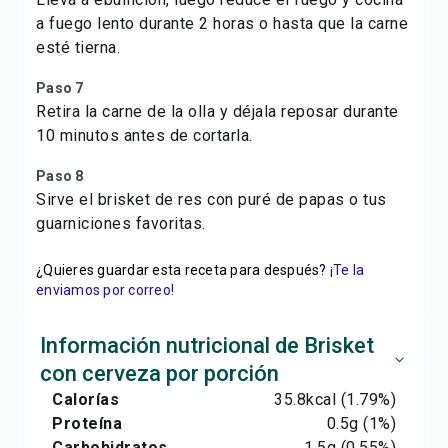
a fuego lento durante 2 horas o hasta que la carne
esté tierna.
Paso 7
Retira la carne de la olla y déjala reposar durante
10 minutos antes de cortarla.
Paso 8
Sirve el brisket de res con puré de papas o tus
guarniciones favoritas.
¿Quieres guardar esta receta para después?
¡Te la
enviamos por correo!
Información nutricional de Brisket
con cerveza por porción
Calorías
35.8
kcal
(1.79%)
Proteína
0.5
g
(1%)
Carbohidratos
1.5
g
(0.55%)