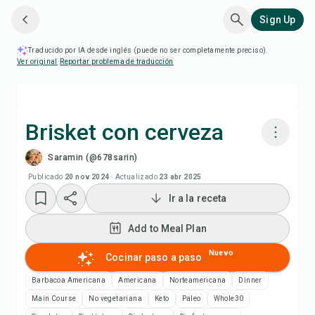
Sign Up
Traducido por IA desde inglés (puede no ser completamente preciso).
Ver original
·
Reportar problema de traducción
Brisket con cerveza
Saramin (@678sarin)
Cocinar con Chefadora AI
Publicado
20 nov 2024
·
Actualizado
23 abr 2025
Ir a la receta
Add to Meal Plan
Add to Meal Plan
Add to Shopping List
Nuevo
Cocinar paso a paso
Notas de la receta
Barbacoa Americana
Americana
Norteamericana
Dinner
Main Course
No vegetariana
Keto
Paleo
Whole30