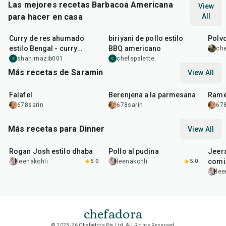
Las mejores recetas Barbacoa Americana
View
para hacer en casa
All
2
hr
20
min
2
hr
30
min
10
m
Curry de res ahumado
biriyani de pollo estilo
Polv
estilo Bengal - curry
BBQ americano
che
bangladesí con un toque
shahirnazib001
chefspalette
S
C
americano
Más recetas de Saramin
View All
25
min
1
hr
20
min
30
m
Falafel
Berenjena a la parmesana
Rame
678sarin
678sarin
678
Más recetas para Dinner
View All
1
hr
50
min
1
hr
15
min
25
m
Rogan Josh estilo dhaba
Pollo al pudina
Jeer
comi
leenakohli
5.0
leenakohli
5.0
lee
chefadora
© 2023-26 Chefadora Pty Ltd, All Rights Reserved