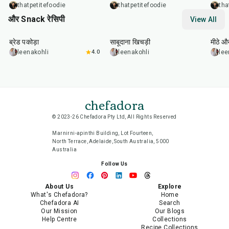
thatpetitefoodie
thatpetitefoodie
tha
और Snack रेसिपी
View All
15
min
5
hr
20
min
15
m
ब्रेड पकोड़ा
साबूदाना खिचड़ी
मीठे औ
leenakohli
4.0
leenakohli
lee
chefadora
© 2023-26 Chefadora Pty Ltd, All Rights Reserved
Marnirni-apinthi Building, Lot Fourteen,
North Terrace, Adelaide, South Australia, 5000
Australia
Follow Us
About Us
Explore
What's Chefadora?
Home
Chefadora AI
Search
Our Mission
Our Blogs
Help Centre
Collections
Recipe Collections