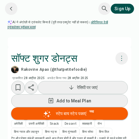
Sign Up
AI ने अंग्रेज़ी से ट्रांसलेट किया है (पूरी तरह एक्यूरेट नहीं हो सकता)।
ओरिजिनल देखें
·
ट्रांसलेशन प्रॉब्लम बताएं
सॉफ्ट शुगर डोनट्स
Rakovine Apao (@thatpetitefoodie)
Chefadora AI से पकाएं
प्रकाशित
28 अप्रैल 2025
·
अपडेट किया गया
28 अप्रैल 2025
रेसिपी पर जाएं
रेसिपी वीडियो देखें
Add to Meal Plan
Add to Meal Plan
नया
स्टेप बाय स्टेप पकाएं
Add to Shopping List
अमेरिकी
उत्तरी अमेरिकी
Snack
Dessert
शाकाहारी
जैन
बिना प्याज और लहसुन
बिना नट्स
बिना मूंगफली
बिना सोया
बिना तिल
टैग और पोषण संबंधी जानकारी अपने आप तैयार होती है और गलत हो सकती है। पकाने से पहले हमेशा पूरी