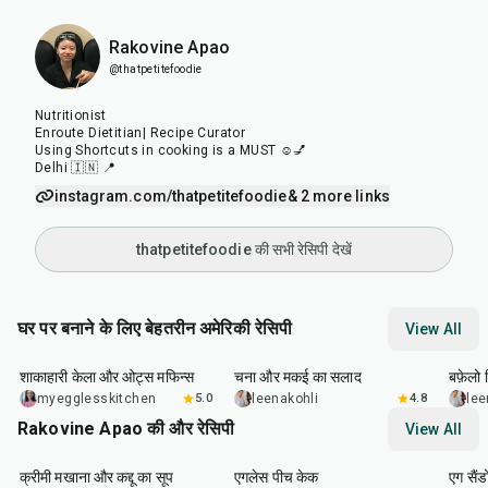
Rakovine Apao
@thatpetitefoodie
Nutritionist
Enroute Dietitian| Recipe Curator
Using Shortcuts in cooking is a MUST ☺️💅
Delhi 🇮🇳 📍
instagram.com/thatpetitefoodie
& 2 more links
thatpetitefoodie की सभी रेसिपी देखें
घर पर बनाने के लिए बेहतरीन अमेरिकी रेसिपी
View All
40
min
40
min
1
hr
शाकाहारी केला और ओट्स मफिन्स
चना और मकई का सलाद
बफ़ेलो व
myegglesskitchen
5.0
leenakohli
4.8
lee
Rakovine Apao की और रेसिपी
View All
15
min
1
hr
20
m
क्रीमी मखाना और कद्दू का सूप
एगलेस पीच केक
एग सैंड