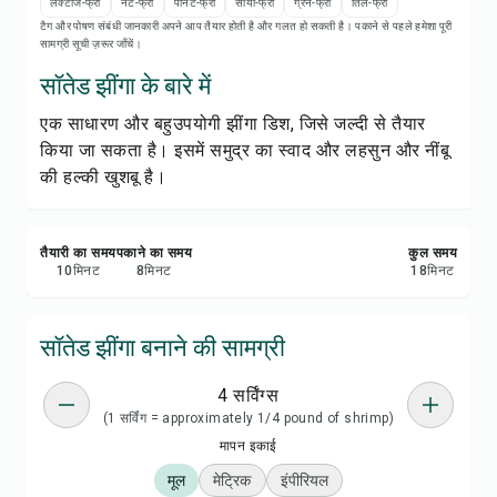
रेसिपी प्रिंट करें
लैक्टोज-फ्री
नट-फ्री
पीनट-फ्री
सोया-फ्री
ग्रेन-फ्री
तिल-फ्री
टैग और पोषण संबंधी जानकारी अपने आप तैयार होती है और गलत हो सकती है। पकाने से पहले हमेशा पूरी
सामग्री सूची ज़रूर जाँचें।
सेव करें
सॉतेड झींगा के बारे में
एक साधारण और बहुउपयोगी झींगा डिश, जिसे जल्दी से तैयार
शेयर करें
किया जा सकता है। इसमें समुद्र का स्वाद और लहसुन और नींबू
की हल्की खुशबू है।
रिपोर्ट करें
तैयारी का समय
पकाने का समय
कुल समय
10
मिनट
8
मिनट
18
मिनट
सॉतेड झींगा बनाने की सामग्री
4 सर्विंग्स
(1 सर्विंग = approximately 1/4 pound of shrimp)
मापन इकाई
मूल
मेट्रिक
इंपीरियल