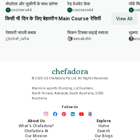
मोज़रेला और ज़ुकीनी के साथ क्रेप्स
रेड वेलवेट केक
पॉर्क म
cocinero44
cocinero44
co
C
C
C
किसी भी दिन के लिए बेहतरीन Main Course रेसिपी
View All
50
min
1
hr
15
min
1
hr
पेशावरी चपली कबाब
चिकन टिक्का कढ़ाई मसाला
थुकपा
chef_rafia
leenakohli
ar
chefadora
© 2023-26 Chefadora Pty Ltd, All Rights Reserved
Marnirni-apinthi Building, Lot Fourteen,
North Terrace, Adelaide, South Australia, 5000
Australia
Follow Us
About Us
Explore
What's Chefadora?
Home
Chefadora AI
Search
Our Mission
Our Blogs