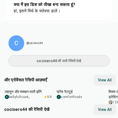
क्या मैं इस डिश को तीखा बना सकता हूं?
हां, इसमें मिर्च के फ्लेक्स डालें।
C
@cocinero44
cocinero44 की सभी रेसिपी देखें
और प्रोवेंसल रेसिपी आज़माएँ
View All
25
min
1
hr
30
min
35
m
लहसुन और मक्खन वाली झींगे
फ्रेंच रैटाटुई
मिक्स 
ड्रेसिंग
bellyfullcook_
5.0
comfortfoods
B
C
12
cocinero44 की रेसिपी देखें
View All
1
hr
45
min
50
m