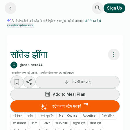
Sign Up
AI ने अंग्रेज़ी से ट्रांसलेट किया है (पूरी तरह एक्यूरेट नहीं हो सकता)।
ओरिजिनल देखें
·
ट्रांसलेशन प्रॉब्लम बताएं
सॉतेड झींगा
C
@cocinero44
Chefadora AI से पकाएं
प्रकाशित
29 मई 2025
·
अपडेट किया गया
29 मई 2025
रेसिपी पर जाएं
Add to Meal Plan
Add to Meal Plan
Add to Shopping List
नया
स्टेप बाय स्टेप पकाएं
रेसिपी नोट्स
प्रोवेंसल
फ्रेंच
पश्चिमी यूरोपीय
Main Course
Appetiser
पेस्केटेरियन
गैर-शाकाहारी
Keto
Paleo
Whole30
ग्लूटेन-फ्री
डेयरी-फ्री