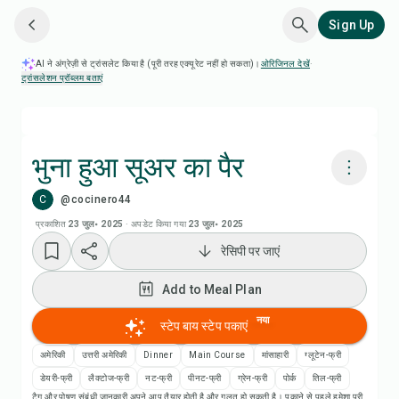
Sign Up
AI ने अंग्रेज़ी से ट्रांसलेट किया है (पूरी तरह एक्यूरेट नहीं हो सकता)।
ओरिजिनल देखें
·
ट्रांसलेशन प्रॉब्लम बताएं
भुना हुआ सूअर का पैर
C
@cocinero44
Chefadora AI से पकाएं
प्रकाशित
23 जुल॰ 2025
·
अपडेट किया गया
23 जुल॰ 2025
रेसिपी पर जाएं
Add to Meal Plan
Add to Meal Plan
Add to Shopping List
नया
स्टेप बाय स्टेप पकाएं
रेसिपी नोट्स
अमेरिकी
उत्तरी अमेरिकी
Dinner
Main Course
मांसाहारी
ग्लूटेन-फ्री
डेयरी-फ्री
लैक्टोज-फ्री
नट-फ्री
पीनट-फ्री
ग्रेन-फ्री
पोर्क
तिल-फ्री
टैग और पोषण संबंधी जानकारी अपने आप तैयार होती है और गलत हो सकती है। पकाने से पहले हमेशा पूरी