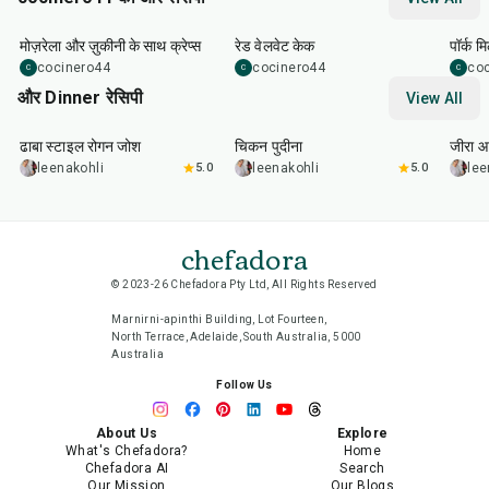
1
hr
45
min
50
m
मोज़रेला और ज़ुकीनी के साथ क्रेप्स
रेड वेलवेट केक
पॉर्क म
cocinero44
cocinero44
co
C
C
C
और Dinner रेसिपी
View All
1
hr
50
min
1
hr
15
min
25
m
ढाबा स्टाइल रोगन जोश
चिकन पुदीना
जीरा आ
leenakohli
5.0
leenakohli
5.0
lee
chefadora
© 2023-26 Chefadora Pty Ltd, All Rights Reserved
Marnirni-apinthi Building, Lot Fourteen,
North Terrace, Adelaide, South Australia, 5000
Australia
Follow Us
About Us
Explore
What's Chefadora?
Home
Chefadora AI
Search
Our Mission
Our Blogs