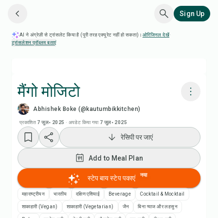
Sign Up
AI ने अंग्रेज़ी से ट्रांसलेट किया है (पूरी तरह एक्यूरेट नहीं हो सकता)।
ओरिजिनल देखें
·
ट्रांसलेशन प्रॉब्लम बताएं
मैंगो मोजिटो
Abhishek Boke (@kautumbikkitchen)
Chefadora AI से पकाएं
प्रकाशित
7 जुल॰ 2025
·
अपडेट किया गया
7 जुल॰ 2025
रेसिपी पर जाएं
रेसिपी वीडियो देखें
Add to Meal Plan
Add to Meal Plan
नया
स्टेप बाय स्टेप पकाएं
Add to Shopping List
महाराष्ट्रीयन
भारतीय
दक्षिण एशियाई
Beverage
Cocktail & Mocktail
शाकाहारी (Vegan)
शाकाहारी (Vegetarian)
जैन
बिना प्याज और लहसुन