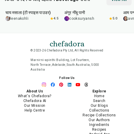
15
min
10
min
40
m
चाय मसाला (टी स्पाइस पाउडर)
अंगूर नींबू पानी
आम पन्
leenakohli
4.5
cooksuryansh
5.0
av
chefadora
© 2023-26 Chefadora Pty Ltd, All Rights Reserved
Marnirni-apinthi Building, Lot Fourteen,
North Terrace, Adelaide, South Australia, 5000
Australia
Follow Us
About Us
Explore
What's Chefadora?
Home
Chefadora AI
Search
Our Mission
Our Blogs
Help Centre
Collections
Recipe Collections
Our Authors
Ingredients
Recipes