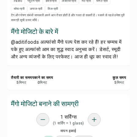
रेसिपी नोट्स
Paleo
ग्लूटेन-फ्री
डेयरी-फ्री
लैक्टोज-फ्री
नट-फ्री
पीनट-फ्री
सोया-फ्री
अनाज-फ्री
तिल-फ्री
टैग और पोषण संबंधी जानकारी अपने आप तैयार होती है और गलत हो सकती है। पकाने से पहले हमेशा पूरी
रेसिपी प्रिंट करें
सामग्री सूची ज़रूर जाँचें।
मैंगो मोजिटो के बारे में
सेव करें
@aditifoods अल्फांसो मैंगो पल्प पेश कर रहे हैं! हर चम्मच में
पके हुए अल्फांसो आम का शुद्ध स्वाद अनुभव करें। डेसर्ट, स्मूदी
शेयर करें
और अन्य व्यंजनों के लिए परफेक्ट। आज ही धूप का स्वाद लें!
रिपोर्ट करें
तैयारी का समय
पकाने का समय
कुल समय
5
मिनट
0
मिनट
5
मिनट
मैंगो मोजिटो बनाने की सामग्री
1 सर्विंग्स
(1 सर्विंग = 1 glass)
मापन इकाई