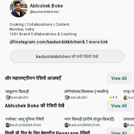
Abhishek Boke
@kautumbikkitchen
Cooking | Collaborations | Content
Mumbai, India
100+ Brand Collaborations & Counting
instagram.com/kautumbikkitchen
& 1 more link
kautumbikkitchen की सभी रेसिपी देखें
और महाराष्ट्रीयन रेसिपी आज़माएँ
View All
5
hr
20
min
30
min
1
hr
साबूदाना खिचड़ी
कॉर्नफ्लेक्स मिक्सचर (नमकीन)
रगड़ा प
leenakohli
leenakohli
4.5
su
Abhishek Boke की रेसिपी देखें
View All
35
min
22
min
20
m
परफेक्ट आलू भुजिया रेसिपी
भगर खिचड़ी (वरीचे तांदूळ खिचड़ी)
उपवासच
kautumbikkitchen
kautumbikkitchen
kau
किसी भी दिन के लिए बेहतरीन Beverage रेसिपी
View All