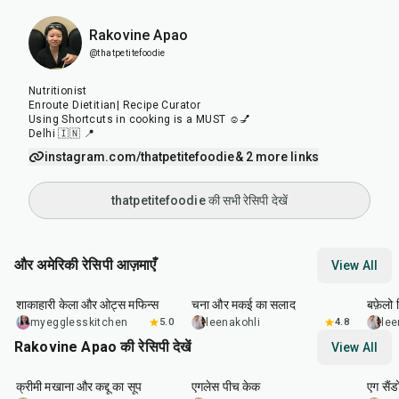
Rakovine Apao
@thatpetitefoodie
Nutritionist
Enroute Dietitian| Recipe Curator
Using Shortcuts in cooking is a MUST ☺️💅
Delhi 🇮🇳 📍
instagram.com/thatpetitefoodie
& 2 more links
thatpetitefoodie की सभी रेसिपी देखें
और अमेरिकी रेसिपी आज़माएँ
View All
40
min
40
min
1
hr
शाकाहारी केला और ओट्स मफिन्स
चना और मकई का सलाद
बफ़ेलो व
myegglesskitchen
5.0
leenakohli
4.8
lee
Rakovine Apao की रेसिपी देखें
View All
15
min
1
hr
20
m
क्रीमी मखाना और कद्दू का सूप
एगलेस पीच केक
एग सैंड