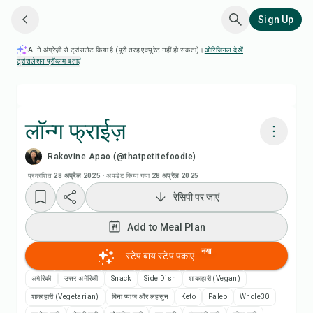
Sign Up
AI ने अंग्रेज़ी से ट्रांसलेट किया है (पूरी तरह एक्यूरेट नहीं हो सकता)।
ओरिजिनल देखें
·
ट्रांसलेशन प्रॉब्लम बताएं
लॉन्ग फ्राईज़
Rakovine Apao (@thatpetitefoodie)
Chefadora AI से पकाएं
प्रकाशित
28 अप्रैल 2025
·
अपडेट किया गया
28 अप्रैल 2025
रेसिपी पर जाएं
रेसिपी वीडियो देखें
Add to Meal Plan
Add to Meal Plan
नया
स्टेप बाय स्टेप पकाएं
Add to Shopping List
अमेरिकी
उत्तर अमेरिकी
Snack
Side Dish
शाकाहारी (Vegan)
शाकाहारी (Vegetarian)
बिना प्याज और लहसुन
Keto
Paleo
Whole30