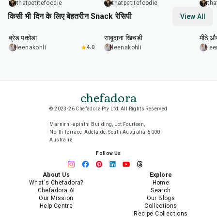
thatpetitefoodie
thatpetitefoodie
tha
किसी भी दिन के लिए बेहतरीन Snack रेसिपी
View All
15
min
5
hr
20
min
15
m
ब्रेड पकोड़ा
साबूदाना खिचड़ी
मीठे औ
leenakohli
4.0
leenakohli
lee
chefadora
© 2023-26 Chefadora Pty Ltd, All Rights Reserved
Marnirni-apinthi Building, Lot Fourteen,
North Terrace, Adelaide, South Australia, 5000
Australia
Follow Us
About Us
Explore
What's Chefadora?
Home
Chefadora AI
Search
Our Mission
Our Blogs
Help Centre
Collections
Recipe Collections