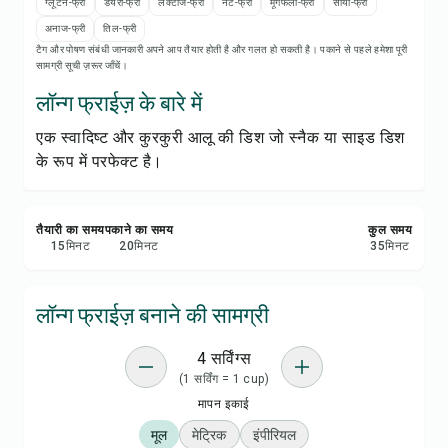
रेसिपी नोट्स
ग्लूटेन-फ्री
डेयरी-फ्री
लैक्टोज-फ्री
नट-फ्री
मूंगफली-फ्री
सोया-फ्री
अनाज-फ्री
तिल-फ्री
टैग और पोषण संबंधी जानकारी अपने आप तैयार होती है और गलत हो सकती है। पकाने से पहले हमेशा पूरी
रेसिपी प्रिंट करें
सामग्री सूची ज़रूर जाँचें।
लॉन्ग फ्राईज़ के बारे में
सेव करें
एक स्वादिष्ट और कुरकुरी आलू की डिश जो स्नैक या साइड डिश
के रूप में परफेक्ट है।
शेयर करें
रिपोर्ट करें
तैयारी का समय
पकाने का समय
कुल समय
15
मिनट
20
मिनट
35
मिनट
लॉन्ग फ्राईज़ बनाने की सामग्री
4 सर्विंग्स
(1 सर्विंग = 1 cup)
मापन इकाई
मूल
मेट्रिक
इंपीरियल