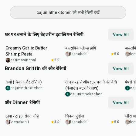
cajuninthekitchen की सभी रेसिपी देखें
घर पर बनाने के लिए बेहतरीन इटालियन रेसिपी
View All
35
min
25
min
40
m
Creamy Garlic Butter
बाल्समिक ग्लेज़्ड झींगे
बाल्समि
Shrimp Pasta
leenakohli
5.0
lee
garimasinghal
5.0
Brandon Griffin की और रेसिपी
View All
2
hr
15
min
30
min
35
m
गम्बो (चिकन और सॉसेज)
तीन तरह से ऑयस्टर बनाने की विधि
पेपरोनी
(कंपाउंड बटर के साथ)
cajuninthekitchen
caj
C
C
cajuninthekitchen
C
और Dinner रेसिपी
View All
1
hr
50
min
1
hr
15
min
25
m
ढाबा स्टाइल रोगन जोश
चिकन पुदीना
जीरा आ
leenakohli
5.0
leenakohli
5.0
lee