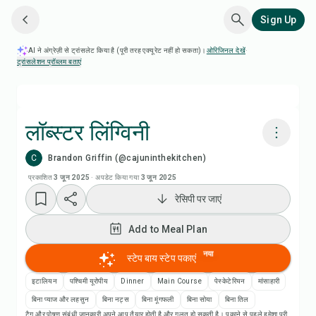
Sign Up
AI ने अंग्रेज़ी से ट्रांसलेट किया है (पूरी तरह एक्यूरेट नहीं हो सकता)।
ओरिजिनल देखें
·
ट्रांसलेशन प्रॉब्लम बताएं
लॉब्स्टर लिंग्विनी
C
Brandon Griffin (@cajuninthekitchen)
Chefadora AI से पकाएं
प्रकाशित
3 जून 2025
·
अपडेट किया गया
3 जून 2025
रेसिपी पर जाएं
रेसिपी वीडियो देखें
Add to Meal Plan
Add to Meal Plan
नया
स्टेप बाय स्टेप पकाएं
Add to Shopping List
इटालियन
पश्चिमी यूरोपीय
Dinner
Main Course
पेस्केटेरियन
मांसाहारी
बिना प्याज और लहसुन
बिना नट्स
बिना मूंगफली
बिना सोया
बिना तिल
टैग और पोषण संबंधी जानकारी अपने आप तैयार होती है और गलत हो सकती है। पकाने से पहले हमेशा पूरी