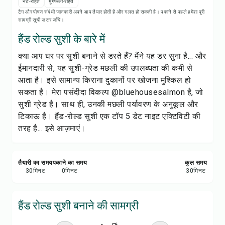
रेसिपी नोट्स
नट-रहित
मूंगफली-रहित
टैग और पोषण संबंधी जानकारी अपने आप तैयार होती है और गलत हो सकती है। पकाने से पहले हमेशा पूरी
सामग्री सूची ज़रूर जाँचें।
रेसिपी प्रिंट करें
हैंड रोल्ड सुशी के बारे में
क्या आप घर पर सुशी बनाने से डरते हैं? मैंने यह डर सुना है... और
सेव करें
ईमानदारी से, यह सुशी-ग्रेड मछली की उपलब्धता की कमी से
आता है। इसे सामान्य किराना दुकानों पर खोजना मुश्किल हो
शेयर करें
सकता है। मेरा पसंदीदा विकल्प @bluehousesalmon है, जो
सुशी ग्रेड है। साथ ही, उनकी मछली पर्यावरण के अनुकूल और
रिपोर्ट करें
टिकाऊ है। हैंड-रोल्ड सुशी एक टॉप 5 डेट नाइट एक्टिविटी की
तरह है... इसे आज़माएं।
तैयारी का समय
पकाने का समय
कुल समय
30
मिनट
0
मिनट
30
मिनट
हैंड रोल्ड सुशी बनाने की सामग्री