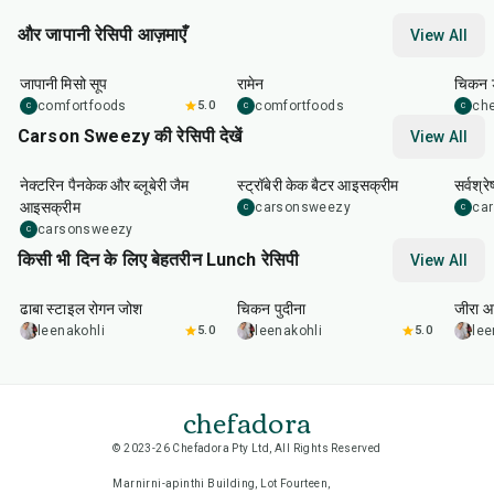
और जापानी रेसिपी आज़माएँ
View All
45
min
45
min
1
hr
जापानी मिसो सूप
रामेन
चिकन ड
comfortfoods
5.0
comfortfoods
ch
C
C
C
Carson Sweezy की रेसिपी देखें
View All
50
min
35
min
4
hr
नेक्टरिन पैनकेक और ब्लूबेरी जैम
स्ट्रॉबेरी केक बैटर आइसक्रीम
सर्वश्रे
आइसक्रीम
carsonsweezy
ca
C
C
carsonsweezy
C
किसी भी दिन के लिए बेहतरीन Lunch रेसिपी
View All
1
hr
50
min
1
hr
15
min
25
m
ढाबा स्टाइल रोगन जोश
चिकन पुदीना
जीरा आ
leenakohli
5.0
leenakohli
5.0
lee
chefadora
© 2023-26 Chefadora Pty Ltd, All Rights Reserved
Marnirni-apinthi Building, Lot Fourteen,