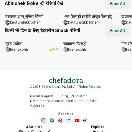
Abhishek Boke की रेसिपी देखें
View All
35
min
22
min
20
m
परफेक्ट आलू भुजिया रेसिपी
भगर खिचड़ी (वरीचे तांदूळ खिचड़ी)
उपवासच
kautumbikkitchen
kautumbikkitchen
kau
किसी भी दिन के लिए बेहतरीन Snack रेसिपी
View All
15
min
5
hr
20
min
15
m
ब्रेड पकोड़ा
साबूदाना खिचड़ी
मीठे औ
leenakohli
4.0
leenakohli
lee
chefadora
© 2023-26 Chefadora Pty Ltd, All Rights Reserved
Marnirni-apinthi Building, Lot Fourteen,
North Terrace, Adelaide, South Australia, 5000
Australia
Follow Us
About Us
Explore
What's Chefadora?
Home