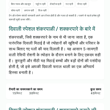
रेसिपी नोट्स
बिना प्याज और लहसुन
ग्लूटेन-फ्री
लैक्टोज-फ्री
नट-फ्री
पीनट-फ्री
सोया-फ्री
अनाज-फ्री
तिल-फ्री
रेसिपी प्रिंट करें
टैग और पोषण संबंधी जानकारी अपने आप तैयार होती है और गलत हो सकती है। पकाने से पहले हमेशा पूरी
सामग्री सूची ज़रूर जाँचें।
सेव करें
दिवाली स्पेशल शंकरपाळी / शक्करपारे के बारे में
शंकरपाळी, जिसे शक्करपारे के नाम से भी जाना जाता है, एक
शेयर करें
पारंपरिक दिवाली मिठाई है जो त्योहारों की खुशियों और परिवार के
साथ बिताए गए पलों की याद दिलाती है। यह आसान 5-सामग्री
रिपोर्ट करें
वाली रेसिपी रोशनी के त्योहार के दौरान बनाने के लिए एकदम सही
है। कुरकुरी और मीठी यह मिठाई बच्चों और बड़ों दोनों की पसंदीदा
होती है, जो इसे आपकी दिवाली फराल थाली का एक अनिवार्य
हिस्सा बनाती है।
तैयारी का समय
पकाने का समय
कुल समय
15
मिनट
30
मिनट
45
मिनट