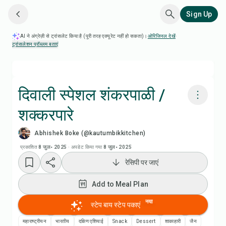
Sign Up
AI ने अंग्रेज़ी से ट्रांसलेट किया है (पूरी तरह एक्यूरेट नहीं हो सकता)।
ओरिजिनल देखें
·
ट्रांसलेशन प्रॉब्लम बताएं
दिवाली स्पेशल शंकरपाळी /
शक्करपारे
Chefadora AI से पकाएं
Abhishek Boke (@kautumbikkitchen)
रेसिपी वीडियो देखें
प्रकाशित
8 जुल॰ 2025
·
अपडेट किया गया
8 जुल॰ 2025
रेसिपी पर जाएं
Add to Meal Plan
Add to Meal Plan
Add to Shopping List
नया
स्टेप बाय स्टेप पकाएं
महाराष्ट्रीयन
भारतीय
दक्षिण एशियाई
Snack
Dessert
शाकाहारी
जैन