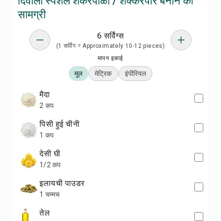
दिवाली स्पेशल शंकरपाळी / शक्करपारे बनाने की
सामग्री
6 सर्विंग्स
(1 सर्विंग = Approximately 10-12 pieces)
मापन इकाई
मूल
मेट्रिक
इंपीरियल
मैदा
2 कप
पिसी हुई चीनी
1 कप
देसी घी
1/2 कप
इलायची पाउडर
1 चम्मच
तेल