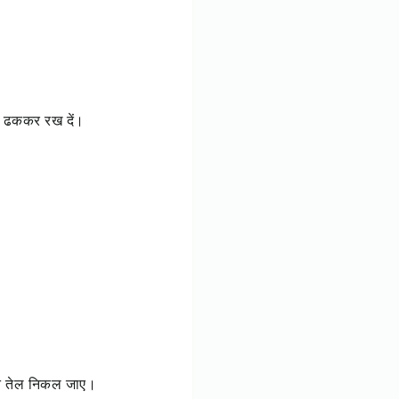
िए ढककर रख दें।
्त तेल निकल जाए।