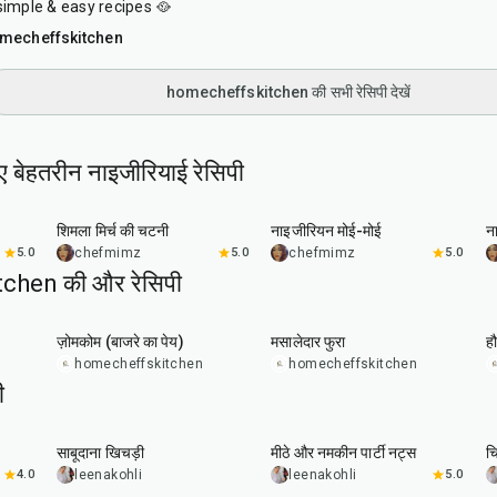
simple & easy recipes 🥘
mecheffskitchen
homecheffskitchen की सभी रेसिपी देखें
ए बेहतरीन नाइजीरियाई रेसिपी
25
min
45
min
शिमला मिर्च की चटनी
नाइजीरियन मोई-मोई
न
5.0
chefmimz
5.0
chefmimz
5.0
hen की और रेसिपी
30
min
30
min
ज़ोमकोम (बाजरे का पेय)
मसालेदार फुरा
ह
homecheffskitchen
homecheffskitchen
ी
5
hr
20
min
15
min
साबूदाना खिचड़ी
मीठे और नमकीन पार्टी नट्स
चि
4.0
leenakohli
leenakohli
5.0