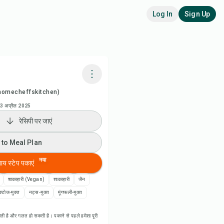
Log In
Sign Up
homecheffskitchen)
adora AI से पकाएं
3 अप्रैल 2025
रेसिपी पर जाएं
ी वीडियो देखें
 to Meal Plan
 to Meal Plan
नया
बाय स्टेप पकाएं
 to Shopping List
शाकाहारी (Vegan)
शाकाहारी
जैन
क्टोज-मुक्त
नट्स-मुक्त
मूंगफली-मुक्त
पी नोट्स
ती है और गलत हो सकती है। पकाने से पहले हमेशा पूरी