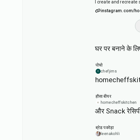
I create and recreate 
instagram.com/ho
घर पर बनाने के लि
45
min
पोचो
chefjims
C
homecheffskitc
1
hr
30
min
हौसा बीयर
homecheffskitchen
और Snack रेसिप
15
min
ब्रेड पकोड़ा
leenakohli