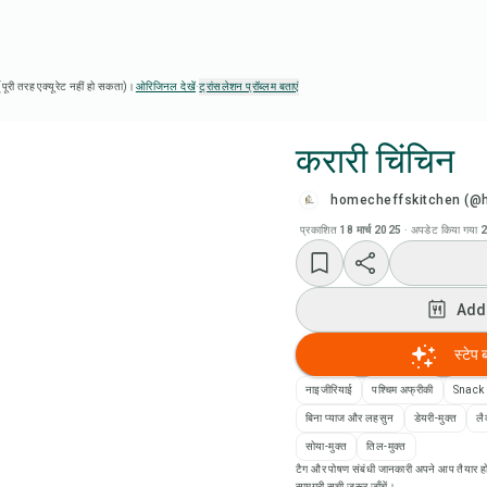
ै (पूरी तरह एक्यूरेट नहीं हो सकता)।
ओरिजिनल देखें
·
ट्रांसलेशन प्रॉब्लम बताएं
करारी चिंचिन
homecheffskitchen (@
Chef
प्रकाशित
18 मार्च 2025
·
अपडेट किया गया
2
रेसिप
Add
Add
स्टेप 
Add
नाइजीरियाई
पश्चिम अफ्रीकी
Snack
बिना प्याज और लहसुन
डेयरी-मुक्त
लै
रेसि
सोया-मुक्त
तिल-मुक्त
टैग और पोषण संबंधी जानकारी अपने आप तैयार हो
सामग्री सूची ज़रूर जाँचें।