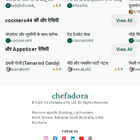
फूलगोभी
bellyfullcook_
5.0
drfasiha
B
D
678
cocinero44 की और रेसिपी
View All
1
hr
45
min
50
m
मोज़रेला और ज़ुकीनी के साथ क्रेप्स
रेड वेलवेट केक
पॉर्क म
cocinero44
cocinero44
co
C
C
C
और Appetiser रेसिपी
View All
1
hr
20
min
15
min
40
m
इमली गोली (Tamarind Candy)
मीठे और नमकीन पार्टी नट्स
चिली गा
leenakohli
5.0
leenakohli
5.0
lee
chefadora
© 2023-26 Chefadora Pty Ltd, All Rights Reserved
Marnirni-apinthi Building, Lot Fourteen,
North Terrace, Adelaide, South Australia, 5000
Australia
Follow Us