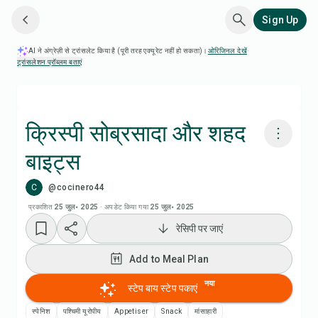
Sign Up
AI ने अंग्रेज़ी से ट्रांसलेट किया है (पूरी तरह एक्यूरेट नहीं हो सकता)।
ओरिजिनल देखें
·
ट्रांसलेशन प्रॉब्लम बताएं
क्रिस्पी सोब्रसादा और शहद
बाइट्स
Chefadora AI से पकाएं
C
@cocinero44
Add to Meal Plan
प्रकाशित
25 जुल॰ 2025
·
अपडेट किया गया
25 जुल॰ 2025
रेसिपी पर जाएं
Add to Shopping List
Add to Meal Plan
रेसिपी नोट्स
नया
स्टेप बाय स्टेप पकाएं
स्पेनिश
पश्चिमी यूरोपीय
Appetiser
Snack
मांसाहारी