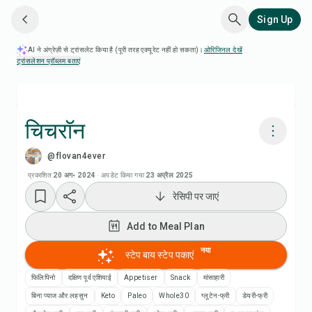
Sign Up
AI ने अंग्रेज़ी से ट्रांसलेट किया है (पूरी तरह एक्यूरेट नहीं हो सकता)।
ओरिजिनल देखें
·
ट्रांसलेशन प्रॉब्लम बताएं
चिचरॉन
@flovan4ever
Chefadora AI से पकाएं
प्रकाशित
20 अग॰ 2024
·
अपडेट किया गया
23 अप्रैल 2025
रेसिपी पर जाएं
Add to Meal Plan
Add to Meal Plan
Add to Shopping List
नया
स्टेप बाय स्टेप पकाएं
रेसिपी नोट्स
फिलिपिनो
दक्षिण पूर्व एशियाई
Appetiser
Snack
मांसाहारी
बिना प्याज और लहसुन
Keto
Paleo
Whole30
ग्लूटेन-फ्री
डेयरी-फ्री