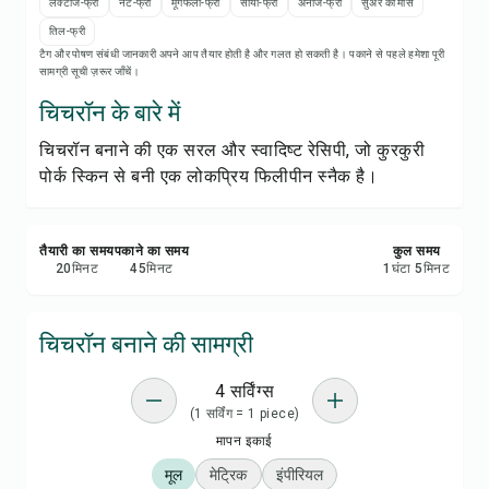
रेसिपी प्रिंट करें
लैक्टोज-फ्री
नट-फ्री
मूंगफली-फ्री
सोया-फ्री
अनाज-फ्री
सुअर का मांस
तिल-फ्री
टैग और पोषण संबंधी जानकारी अपने आप तैयार होती है और गलत हो सकती है। पकाने से पहले हमेशा पूरी
सेव करें
सामग्री सूची ज़रूर जाँचें।
चिचरॉन के बारे में
शेयर करें
चिचरॉन बनाने की एक सरल और स्वादिष्ट रेसिपी, जो कुरकुरी
पोर्क स्किन से बनी एक लोकप्रिय फिलीपीन स्नैक है।
रिपोर्ट करें
तैयारी का समय
पकाने का समय
कुल समय
20
मिनट
45
मिनट
1
घंटा
5
मिनट
चिचरॉन बनाने की सामग्री
4 सर्विंग्स
(1 सर्विंग = 1 piece)
मापन इकाई
मूल
मेट्रिक
इंपीरियल