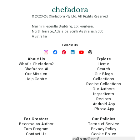
chefadora
© 2023-26 Chefadora Pty Ltd, All Rights Reserved
Marnirni-apinthi Building, Lot Fourteen,
North Terrace, Adelaide, South Australia, 5000
Australia
Follow Us
About Us
Explore
What's Chefadora?
Home
Chefadora AI
Search
Our Mission
Our Blogs
Help Centre
Collections
Recipe Collections
Our Authors
Ingredients
Recipes
Android App
iPhone App
For Creators
Our Policies
Become an Author
Terms of Service
Earn Program
Privacy Policy
Contact Us
Cookie Policy
कुकी प्राथमिकताएँ