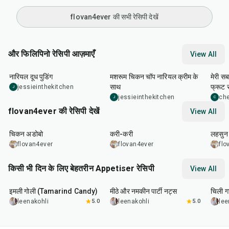
flovan4ever की सभी रेसिपी देखें
और फिलिपिनो रेसिपी आज़माएँ
View All
20
min
40
min
15
m
नारियल दूध पुडिंग
मशरूम चिकन चॉप नारियल क्रीम के
मेरी सब
साथ
फ्रूट
jessieinthekitchen
J
jessieinthekitchen
che
J
C
flovan4ever की रेसिपी देखें
View All
1
hr
10
min
3
hr
30
min
15
m
चिकन अडोबो
करी-करी
लहसुन 
flovan4ever
flovan4ever
flo
किसी भी दिन के लिए बेहतरीन Appetiser रेसिपी
View All
1
hr
20
min
15
min
40
m
इमली गोली (Tamarind Candy)
मीठे और नमकीन पार्टी नट्स
चिली गा
leenakohli
5.0
leenakohli
5.0
lee