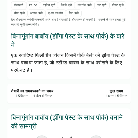
रेसिपी प्रिंट करें
मांसाहारी
Paleo
ग्लूटेन-फ्री
डेयरी-फ्री
लैक्टोज-फ्री
नट-फ्री
पीनट-फ्री
सोया-फ्री
अनाज-फ्री
सुअर का मांस
तिल-फ्री
सेव करें
टैग और पोषण संबंधी जानकारी अपने आप तैयार होती है और गलत हो सकती है। पकाने से पहले हमेशा पूरी
सामग्री सूची ज़रूर जाँचें।
शेयर करें
बिनागूंगांग बाबॉय (झींगा पेस्ट के साथ पोर्क) के बारे
में
रिपोर्ट करें
एक स्वादिष्ट फिलीपीन व्यंजन जिसमें पोर्क बेली को झींगा पेस्ट के
साथ पकाया जाता है, जो स्टीम्ड चावल के साथ परोसने के लिए
परफेक्ट है।
तैयारी का समय
पकाने का समय
कुल समय
15
मिनट
1
घंटा
0
मिनट
1
घंटा
15
मिनट
बिनागूंगांग बाबॉय (झींगा पेस्ट के साथ पोर्क) बनाने
की सामग्री