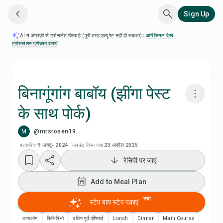
Sign Up
AI ने अंग्रेज़ी से ट्रांसलेट किया है (पूरी तरह एक्यूरेट नहीं हो सकता)।
ओरिजिनल देखें
·
ट्रांसलेशन प्रॉब्लम बताएं
बिनागूंगांग बाबॉय (झींगा पेस्ट
के साथ पोर्क)
Chefadora AI से पकाएं
M
@mrsrosen19
Add to Meal Plan
प्रकाशित
9 अक्टू॰ 2024
·
अपडेट किया गया
23 अप्रैल 2025
रेसिपी पर जाएं
Add to Shopping List
Add to Meal Plan
रेसिपी नोट्स
नया
स्टेप बाय स्टेप पकाएं
टागालोग
फिलिपिनो
दक्षिण पूर्व एशियाई
Lunch
Dinner
Main Course