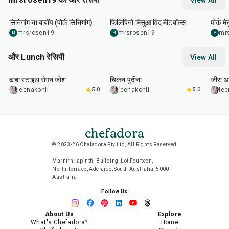
View All
1
hr
20
min
50
min
1
hr
सिनिगांग ना बाबॉय (पोर्क सिनिगांग)
फिलिपिनो मिसुआ विद मीटबॉल्स
पोर्क मे
mrsrosen19
mrsrosen19
mr
M
M
M
और Lunch रेसिपी
View All
1
hr
50
min
1
hr
15
min
25
m
ढाबा स्टाइल रोगन जोश
चिकन पुदीना
जीरा आ
leenakohli
5.0
leenakohli
5.0
lee
chefadora
© 2023-26 Chefadora Pty Ltd, All Rights Reserved
Marnirni-apinthi Building, Lot Fourteen,
North Terrace, Adelaide, South Australia, 5000
Australia
Follow Us
About Us
Explore
What's Chefadora?
Home