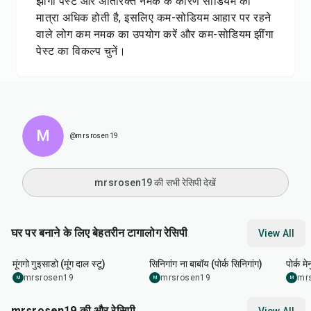
झींगा पेस्ट और अतिरिक्त नमक के कारण सोडियम की
मात्रा अधिक होती है, इसलिए कम-सोडियम आहार पर रहने
वाले लोग कम नमक का उपयोग करें और कम-सोडियम झींगा
पेस्ट का विकल्प चुनें।
M
@mrsrosen19
mrsrosen19 की सभी रेसिपी देखें
घर पर बनाने के लिए बेहतरीन टागालोग रेसिपी
View All
1
hr
15
min
1
hr
20
min
1
hr
मूंगगो गुइसाडो (मूंग दाल स्टू)
सिनिगांग ना बाबॉय (पोर्क सिनिगांग)
पोर्क मे
mrsrosen19
mrsrosen19
mr
M
M
M
mrsrosen19 की और रेसिपी