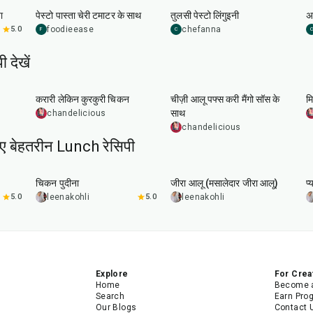
ा
पेस्टो पास्ता चेरी टमाटर के साथ
तुलसी पेस्टो लिंगुइनी
अ
5.0
foodieease
chefanna
F
C
C
 देखें
50
min
35
min
करारी लेकिन कुरकुरी चिकन
चीज़ी आलू पफ्स करी मैंगो सॉस के
म
साथ
chandelicious
chandelicious
िए बेहतरीन Lunch रेसिपी
1
hr
15
min
25
min
चिकन पुदीना
जीरा आलू (मसालेदार जीरा आलू)
प्
5.0
leenakohli
5.0
leenakohli
Explore
For Crea
Home
Become a
Search
Earn Pro
Our Blogs
Contact 