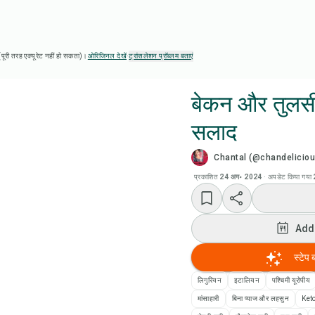
ै (पूरी तरह एक्यूरेट नहीं हो सकता)।
ओरिजिनल देखें
·
ट्रांसलेशन प्रॉब्लम बताएं
बेकन और तुलसी
सलाद
Chef
Chantal (@chandeliciou
Add
प्रकाशित
24 अग॰ 2024
·
अपडेट किया गया
Add
Add
रेसि
स्टेप 
लिगुरियन
इटालियन
पश्चिमी यूरोपीय
रेसिप
मांसाहारी
बिना प्याज और लहसुन
Ket