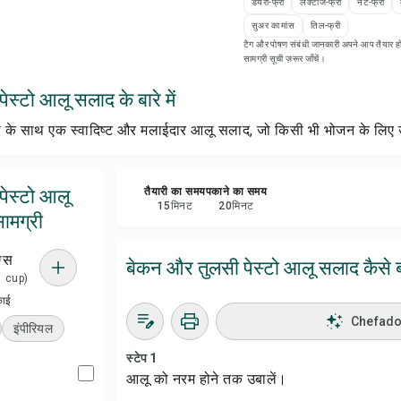
डेयरी-फ्री
लैक्टोज-फ्री
नट-फ्री
सेव क
सुअर का मांस
तिल-फ्री
टैग और पोषण संबंधी जानकारी अपने आप तैयार हो
सामग्री सूची ज़रूर जाँचें।
शेयर 
स्टो आलू सलाद के बारे में
रिपोर्
ो के साथ एक स्वादिष्ट और मलाईदार आलू सलाद, जो किसी भी भोजन के लिए उ
ेस्टो आलू
तैयारी का समय
पकाने का समय
15
मिनट
20
मिनट
ामग्री
ग्स
बेकन और तुलसी पेस्टो आलू सलाद कैसे ब
 1 cup)
काई
Chefadora
इंपीरियल
स्टेप 1
आलू को नरम होने तक उबालें।