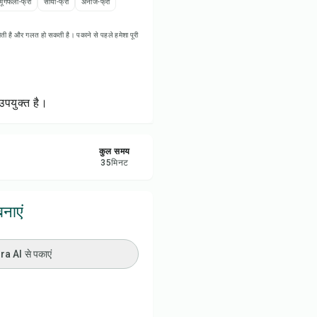
मूंगफली-फ्री
सोया-फ्री
अनाज-फ्री
रें
ती है और गलत हो सकती है। पकाने से पहले हमेशा पूरी
करें
ट करें
पयुक्त है।
कुल समय
35
मिनट
नाएं
 AI से पकाएं