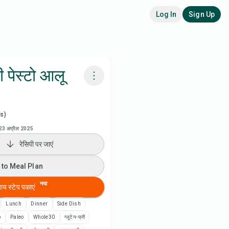
Log In
Sign Up
 पेस्टो आलू
adora AI से पकाएं
s)
 to Meal Plan
23 अप्रैल 2025
रेसिपी पर जाएं
 to Shopping List
 to Meal Plan
पी नोट्स
नया
बाय स्टेप पकाएं
Lunch
Dinner
Side Dish
ी प्रिंट करें
o
Paleo
Whole30
ग्लूटेन-फ्री