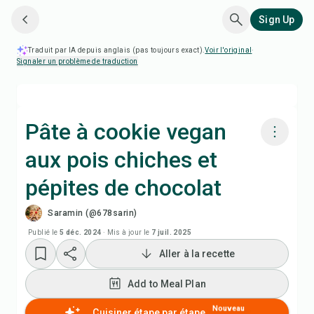
Sign Up
Traduit par IA depuis anglais (pas toujours exact).
Voir l'original
·
Signaler un problème de traduction
Pâte à cookie vegan
aux pois chiches et
Cuisiner avec Chefadora AI
pépites de chocolat
Add to Meal Plan
Saramin (@678sarin)
Publié le
5 déc. 2024
·
Mis à jour le
7 juil. 2025
Add to Shopping List
Aller à la recette
Notes de recette
Add to Meal Plan
Nouveau
Cuisiner étape par étape