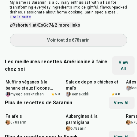
My name is Saramin is a culinary enthusiast with a flair for
transforming everyday ingredients into delightful, flavour-packed
dishes. Passionate about home cooking, Sarin specializes
...
Lire la suite
shorturl.at/EsGc7
& 2 more links
Voir tout de 678sarin
Les meilleures recettes Américaine à faire
View
chez soi
All
40
min
40
min
1
hr
Muffins véganes à la
Salade de pois chiches et
Ailes
banane et aux flocons
maïs
lee
d'avoine
myegglesskitchen
5.0
leenakohli
4.8
Plus de recettes de Saramin
View All
25
min
1
hr
20
min
30
m
Falafels
Aubergines à la
Rame
parmigiana
678sarin
678
678sarin
Plus de recettes pour le Snack