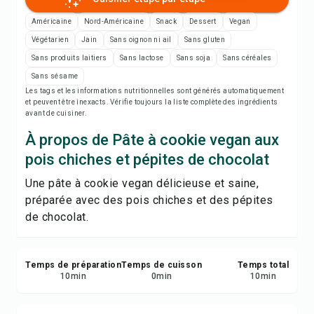
Imprimer la recette
Américaine
Nord-Américaine
Snack
Dessert
Vegan
Enregistrer
Végétarien
Jain
Sans oignon ni ail
Sans gluten
Sans produits laitiers
Sans lactose
Sans soja
Sans céréales
Sans sésame
Partager
Les tags et les informations nutritionnelles sont générés automatiquement
et peuvent être inexacts. Vérifie toujours la liste complète des ingrédients
avant de cuisiner.
Signaler
À propos de Pâte à cookie vegan aux
pois chiches et pépites de chocolat
Une pâte à cookie vegan délicieuse et saine,
préparée avec des pois chiches et des pépites
de chocolat.
Temps de préparation
Temps de cuisson
Temps total
10
min
0
min
10
min