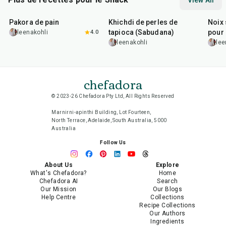
View All
15
min
5
hr
20
min
15
m
Pakora de pain
Khichdi de perles de
Noix 
tapioca (Sabudana)
pour 
leenakohli
4.0
leenakohli
lee
chefadora
© 2023-26 Chefadora Pty Ltd, All Rights Reserved
Marnirni-apinthi Building, Lot Fourteen,
North Terrace, Adelaide, South Australia, 5000
Australia
Follow Us
About Us
Explore
What's Chefadora?
Home
Chefadora AI
Search
Our Mission
Our Blogs
Help Centre
Collections
Recipe Collections
Our Authors
Ingredients