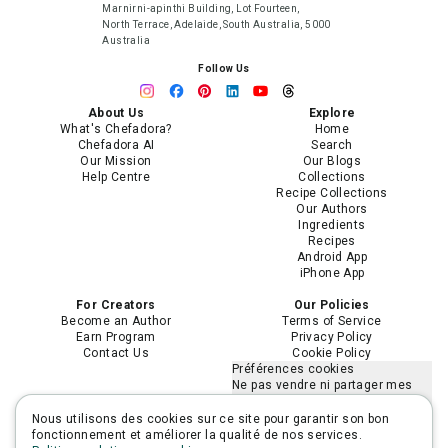
Marnirni-apinthi Building, Lot Fourteen,
North Terrace, Adelaide, South Australia, 5000
Australia
Follow Us
About Us
Explore
What's Chefadora?
Home
Chefadora AI
Search
Our Mission
Our Blogs
Help Centre
Collections
Recipe Collections
Our Authors
Ingredients
Recipes
Android App
iPhone App
For Creators
Our Policies
Become an Author
Terms of Service
Earn Program
Privacy Policy
Contact Us
Cookie Policy
Préférences cookies
Ne pas vendre ni partager mes
informations personnelles
Limiter l'utilisation de mes
Nous utilisons des cookies sur ce site pour garantir son bon
informations personnelles
fonctionnement et améliorer la qualité de nos services.