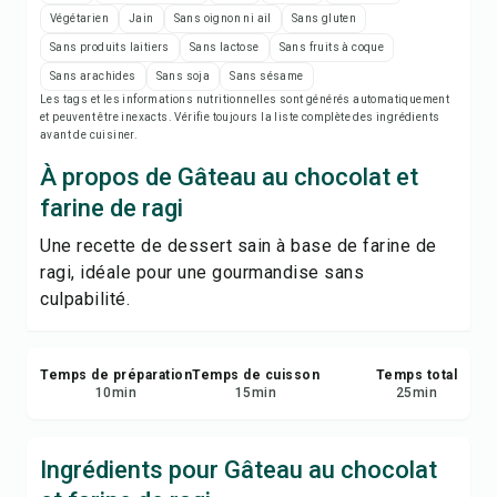
Notes de recette
Végétarien
Jain
Sans oignon ni ail
Sans gluten
Sans produits laitiers
Sans lactose
Sans fruits à coque
Imprimer la recette
Sans arachides
Sans soja
Sans sésame
Les tags et les informations nutritionnelles sont générés automatiquement
et peuvent être inexacts. Vérifie toujours la liste complète des ingrédients
Enregistrer
avant de cuisiner.
À propos de Gâteau au chocolat et
Partager
farine de ragi
Signaler
Une recette de dessert sain à base de farine de
ragi, idéale pour une gourmandise sans
culpabilité.
Temps de préparation
Temps de cuisson
Temps total
10
min
15
min
25
min
Ingrédients pour Gâteau au chocolat