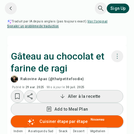
Sign Up
Traduit par IA depuis anglais (pas toujours exact).
Voir l'original
·
Signaler un problème de traduction
Gâteau au chocolat et
farine de ragi
Cuisiner avec Chefadora AI
Rakovine Apao (@thatpetitefoodie)
Regarder la vidéo de la recette
Publié le
29 avr. 2025
·
Mis à jour le
30 juil. 2025
Aller à la recette
Add to Meal Plan
Add to Meal Plan
Add to Shopping List
Nouveau
Cuisiner étape par étape
Indien
Asiatique du Sud
Snack
Dessert
Végétalien