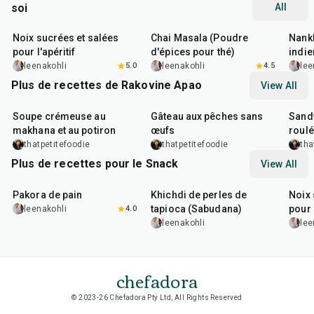
soi
All
15
min
15
min
35
m
Noix sucrées et salées
Chai Masala (Poudre
Nankh
pour l'apéritif
d'épices pour thé)
indie
leenakohli
5.0
leenakohli
4.5
lee
Plus de recettes de Rakovine Apao
View All
15
min
1
hr
20
m
Soupe crémeuse au
Gâteau aux pêches sans
Sandw
makhana et au potiron
œufs
roul
thatpetitefoodie
thatpetitefoodie
tha
Plus de recettes pour le Snack
View All
15
min
5
hr
20
min
15
m
Pakora de pain
Khichdi de perles de
Noix 
tapioca (Sabudana)
pour 
leenakohli
4.0
leenakohli
lee
chefadora
© 2023-26 Chefadora Pty Ltd, All Rights Reserved