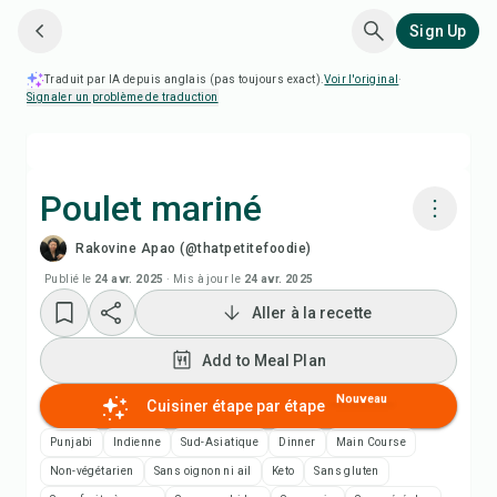
Sign Up
Traduit par IA depuis anglais (pas toujours exact).
Voir l'original
·
Signaler un problème de traduction
Poulet mariné
Rakovine Apao (@thatpetitefoodie)
Cuisiner avec Chefadora AI
Publié le
24 avr. 2025
·
Mis à jour le
24 avr. 2025
Aller à la recette
Regarder la vidéo de la recette
Add to Meal Plan
Add to Meal Plan
Nouveau
Cuisiner étape par étape
Add to Shopping List
Punjabi
Indienne
Sud-Asiatique
Dinner
Main Course
Non-végétarien
Sans oignon ni ail
Keto
Sans gluten