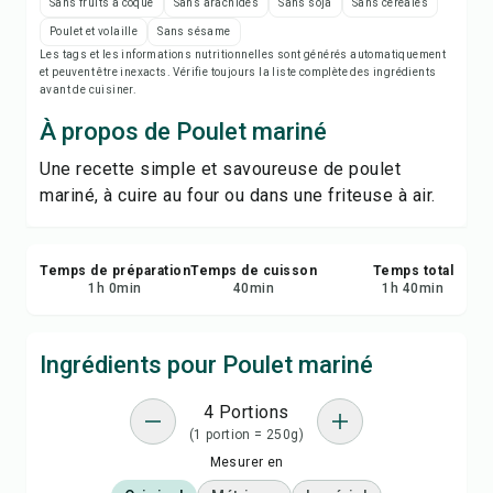
Notes de recette
Sans fruits à coque
Sans arachides
Sans soja
Sans céréales
Poulet et volaille
Sans sésame
Les tags et les informations nutritionnelles sont générés automatiquement
Imprimer la recette
et peuvent être inexacts. Vérifie toujours la liste complète des ingrédients
avant de cuisiner.
Enregistrer
À propos de Poulet mariné
Une recette simple et savoureuse de poulet
Partager
mariné, à cuire au four ou dans une friteuse à air.
Signaler
Temps de préparation
Temps de cuisson
Temps total
1
h
0
min
40
min
1
h
40
min
Ingrédients pour Poulet mariné
4 Portions
(1 portion = 250g)
Mesurer en