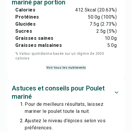
mariné par portion
Calories
412.5
kcal
(20.63%)
Protéines
50.0
g
(100%)
Glucides
7.5
g
(2.73%)
Sucres
2.5
g
(5%)
Graisses saines
10.0
g
Graisses malsaines
5.0
g
% Valeur quotidienne basée sur un régime de 2000
calories
Voir tous les nutriments
Astuces et conseils pour Poulet
mariné
Pour de meilleurs résultats, laissez
mariner le poulet toute la nuit.
Ajustez le niveau d'épices selon vos
préférences.