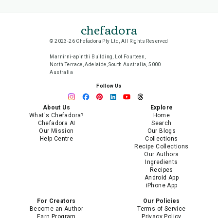
chefadora
© 2023-26 Chefadora Pty Ltd, All Rights Reserved
Marnirni-apinthi Building, Lot Fourteen,
North Terrace, Adelaide, South Australia, 5000
Australia
Follow Us
About Us
Explore
What's Chefadora?
Home
Chefadora AI
Search
Our Mission
Our Blogs
Help Centre
Collections
Recipe Collections
Our Authors
Ingredients
Recipes
Android App
iPhone App
For Creators
Our Policies
Become an Author
Terms of Service
Earn Program
Privacy Policy