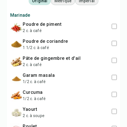
Original
Métrique
Impérial
Marinade
poudre de piment
2 c. à café
poudre de coriandre
1 1/2 c. à café
pâte de gingembre et d'ail
2 c. à café
garam masala
1/2 c. à café
curcuma
1/2 c. à café
yaourt
2 c. à soupe
poulet