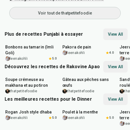
Voir tout de thatpetitefoodie
Plus de recettes Punjabi à essayer
View All
1
hr
20
min
15
min
25
m
Bonbons au tamarin (Imli
Pakora de pain
Jeer
Goli)
terre
leenakohli
4.0
leenakohli
5.0
lee
Découvrez les recettes de Rakovine Apao
View All
15
min
1
hr
20
m
Soupe crémeuse au
Gâteau aux pêches sans
Sandw
makhana et au potiron
œufs
roul
thatpetitefoodie
thatpetitefoodie
tha
Les meilleures recettes pour le Dinner
View All
1
hr
50
min
1
hr
15
min
25
m
Rogan Josh style dhaba
Poulet à la menthe
Jeer
terre
leenakohli
5.0
leenakohli
5.0
lee