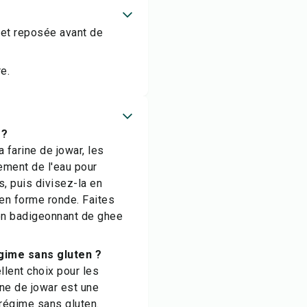
 et reposée avant de
e.
 ?
 farine de jowar, les
vement de l'eau pour
, puis divisez-la en
 en forme ronde. Faites
 en badigeonnant de ghee
égime sans gluten ?
ellent choix pour les
ine de jowar est une
n régime sans gluten.