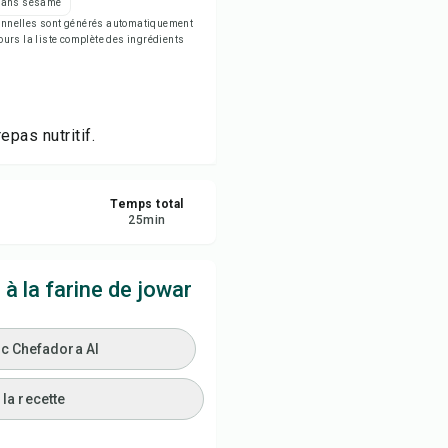
Sans sésame
rimer la recette
tionnelles sont générés automatiquement
jours la liste complète des ingrédients
egistrer
tager
epas nutritif.
naler
Temps total
25
min
 la farine de jowar
ec Chefadora AI
la recette