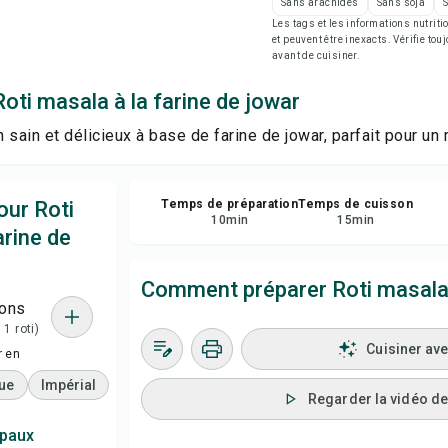
Sans arachides
Sans soja
Imp
Les tags et les informations nutri
et peuvent être inexacts. Vérifie tou
avant de cuisiner.
Enr
oti masala à la farine de jowar
Par
n sain et délicieux à base de farine de jowar, parfait pour un r
Sig
our Roti
Temps de préparation
Temps de cuisson
10
min
15
min
arine de
Comment préparer Roti masala à
ions
 1 roti)
Cuisiner av
r en
ue
Impérial
Regarder la vidéo de 
ipaux