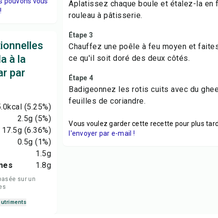
s pouvons vous
Aplatissez chaque boule et étalez-la en f
!
rouleau à pâtisserie.
Étape 3
tionnelles
Chauffez une poêle à feu moyen et faites
a à la
ce qu'il soit doré des deux côtés.
ar par
Étape 4
Badigeonnez les rotis cuits avec du ghe
feuilles de coriandre.
.0
kcal
(5.25%)
2.5
g
(5%)
Vous voulez garder cette recette pour plus tard
17.5
g
(6.36%)
l'envoyer par e-mail !
0.5
g
(1%)
1.5
g
nes
1.8
g
basée sur un
es
nutriments