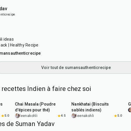
dav
ticrecipe
i ideas
Hack | Healthy Recipe
mansauthenticrecipe
Voir tout de sumansauthenticrecipe
 recettes Indien à faire chez soi
15
min
35
min
es
Chai Masala (Poudre
Nankhatai (Biscuits
G
d'épices pour thé)
sablés indiens)
5.0
leenakohli
4.5
leenakohli
5.0
tes de Suman Yadav
10
min
15
min