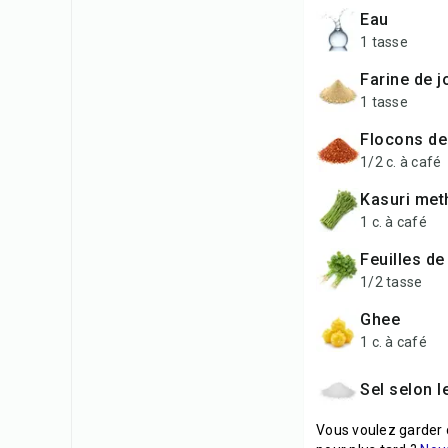
Eau
1 tasse
Farine de 
1 tasse
Flocons d
1/2 c. à café
Kasuri met
1 c. à café
Feuilles d
1/2 tasse
Ghee
1 c. à café
Sel selon 
Vous voulez garder 