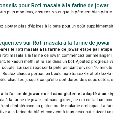
nseils pour Roti masala à la farine de jowar
tis plus moelleux, assurez-vous que la pâte est bien pétrie
 ajouter plus d'épices à la pâte pour un goût supplémentair
équentes sur Roti masala à la farine de jowar
er le roti masala à la farine de jowar étape par étape
e roti masala à la farine de jowar, commencez par mélanger la
nt, le kasuri methi et le sel dans un bol. Ajoutez progressi
 souple. Laissez reposer la pâte pendant environ 10 minutes
. Roulez chaque portion en boule, aplatissez-la et étalez-la
oêle chauffée jusqu'à ce qu'elle soit dorée des deux côtés,
 à la farine de jowar est-il sans gluten et adapté à un r
ala à la farine de jowar est sans gluten, ce qui en fait un exc
rant d'intolérance au gluten ou de maladie cœliaque. La far
itive à la farine de blé et convient à tous ceux qui suivent u