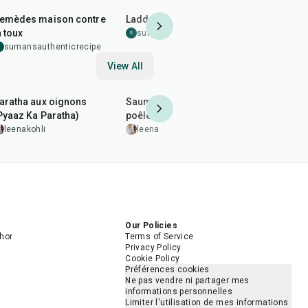
emèdes maison contre
Laddoo spécial hiver
Seviyan N
a toux
sumansauthenticrecipe
sumansau
S
S
sumansauthenticrecipe
S
View All
35
min
2
hr
20
min
35
min
aratha aux oignons
Saumon épicé grillé à la
Dal Arhar 
Pyaaz Ka Paratha)
poêle
leenakohl
leenakohli
leenakohli
5.0
Our Policies
hor
Terms of Service
Privacy Policy
Cookie Policy
Préférences cookies
Ne pas vendre ni partager mes
informations personnelles
Limiter l'utilisation de mes informations