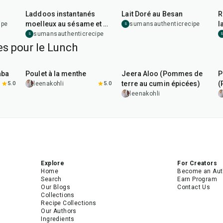
Laddoos instantanés
Lait Doré au Besan
R
moelleux au sésame et au
l
ipe
sumansauthenticrecipe
S
jaggery
sumansauthenticrecipe
S
es pour le Lunch
1
hr
15
min
25
min
aba
Poulet à la menthe
Jeera Aloo (Pommes de
P
terre au cumin épicées)
(
5.0
leenakohli
5.0
leenakohli
Explore
For Creators
Home
Become an Aut
Search
Earn Program
Our Blogs
Contact Us
Collections
Recipe Collections
Our Authors
Ingredients