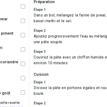
Préparation
Étape 1
Dans un bol, mélangez la farine de jowar,
jowar
kasuri methi et le sel.
Étape 2
e piment
Ajoutez progressivement l'eau au mélang
une pâte souple.
hi
Étape 3
Couvrez la pâte avec un chiffon humide 
e coriandre
environ 10 minutes.
Cuisson
Étape 1
Divisez la pâte en portions égales et ro
le goût
boule.
cette recette
Étape 2