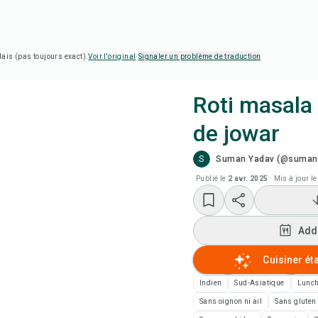
lais (pas toujours exact).
Voir l'original
·
Signaler un problème de traduction
Roti masala 
de jowar
Cui
S
Suman Yadav (@sumans
Reg
Publié le
2 avr. 2025
·
Mis à jour le
Add
Add
Add
Cuisiner ét
Indien
Sud-Asiatique
Lunc
Not
Sans oignon ni ail
Sans gluten