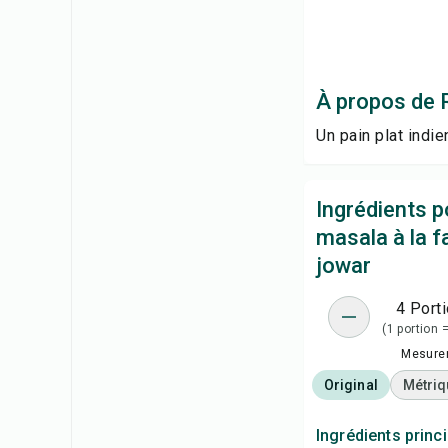
À propos de R
Un pain plat indie
Ingrédients p
masala à la f
jowar
4 Port
(1 portion =
Mesure
Original
Métriq
Ingrédients princ