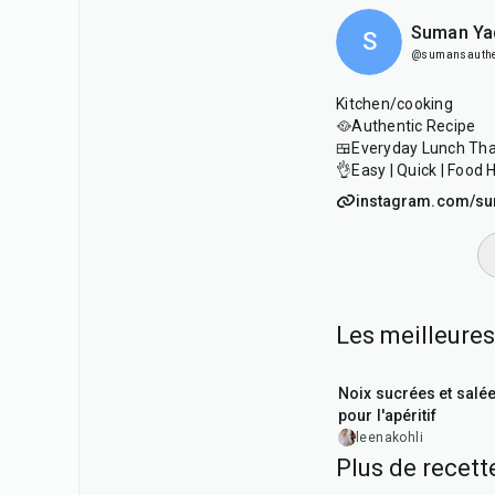
Suman Ya
S
@sumansauthen
Kitchen/cooking
🥘Authentic Recipe
🍱Everyday Lunch Thal
👌Easy | Quick | Food 
instagram.com/su
Les meilleures
15
min
Noix sucrées et salé
pour l'apéritif
leenakohli
Plus de recet
10
min