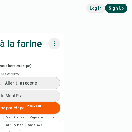
Log In
Sign Up
à la farine
siner avec Chefadora AI
authenticrecipe)
arder la vidéo de la recette
23 avr. 2025
Aller à la recette
 to Meal Plan
 to Meal Plan
 to Shopping List
Nouveau
ape par étape
h
Main Course
Végétarien
Jain
es de recette
Sans lactose
Sans noix