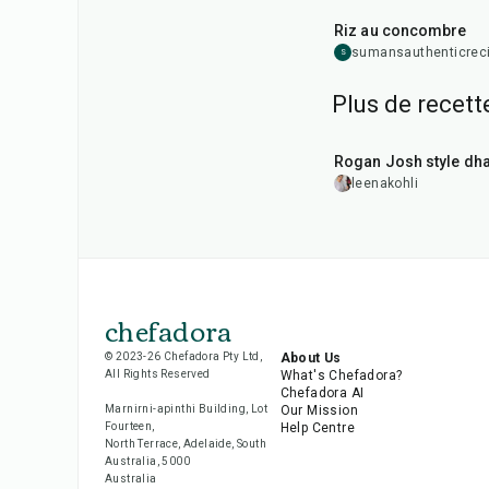
Riz au concombre
sumansauthenticrec
S
Plus de recett
1
hr
50
min
Rogan Josh style dh
leenakohli
chefadora
© 2023-26 Chefadora Pty Ltd,
About Us
All Rights Reserved
What's Chefadora?
Chefadora AI
Marnirni-apinthi Building, Lot
Our Mission
Fourteen,
Help Centre
North Terrace, Adelaide, South
Australia, 5000
Australia