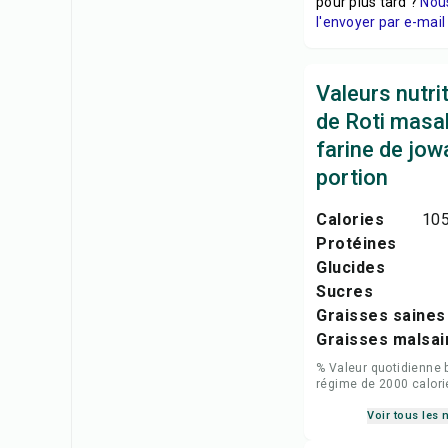
pour plus tard ?
Nou
l'envoyer par e-mail 
Valeurs nutri
de Roti masal
farine de jow
portion
Calories
105
Protéines
Glucides
Sucres
Graisses saines
Graisses malsai
% Valeur quotidienne 
régime de 2000 calori
Voir tous les 