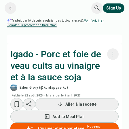
Sign Up
Traduit par IA depuis anglais (pas toujours exact).
Voir l'original
·
Signaler un problème de traduction
Igado - Porc et foie de
veau cuits au vinaigre
Cuisiner avec Chefadora AI
et à la sauce soja
Add to Meal Plan
Eden Glory (@kurdapyaeiko)
Publié le
22 août 2024
·
Mis à jour le
7 juil. 2025
Add to Shopping List
Aller à la recette
Notes de recette
Add to Meal Plan
Nouveau
Cuisiner étape par étape