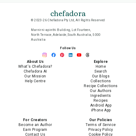
chefadora
© 2023-26 Chefadora Pty Ltd, All Rights Reserved
Marnirni-apinthi Building, Lot Fourteen,
North Terrace, Adelaide, South Australia, 5000
Australia
Follow Us
About Us
Explore
What's Chefadora?
Home
Chefadora AI
Search
Our Mission
Our Blogs
Help Centre
Collections
Recipe Collections
Our Authors
Ingredients
Recipes
Android App
iPhone App
For Creators
Our Policies
Become an Author
Terms of Service
Earn Program
Privacy Policy
Contact Us
Cookie Policy