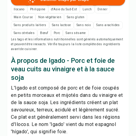
Imprimer la recette
Ilocano
Philippine
d'Asie du Sud-Est
Lunch
Dinner
Enregistrer
Main Course
Non-végétarien
Sans gluten
Sans produits laitiers
Sans lactose
Sans noix
Sans arachides
Sans céréales
Bœuf
Porc
Sans sésame
Partager
Les tags et les informations nutritionnelles sont générés automatiquement
et peuvent être inexacts. Vérifie toujours la liste complète des ingrédients
avant de cuisiner.
Signaler
À propos de Igado - Porc et foie de
veau cuits au vinaigre et à la sauce
soja
L'Igado est composé de porc et de foie coupés
en petits morceaux et mijotés dans du vinaigre et
de la sauce soja. Les ingrédients créent un plat
savoureux, terreux, acidulé et légèrement sucré.
Ce plat est généralement servi dans les régions
d'Ilocos. Le nom 'Igado' vient du mot espagnol
'hígado', qui signifie foie.