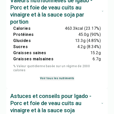
Valeurs nutritionnelles de Igado -
Porc et foie de veau cuits au
vinaigre et à la sauce soja par
portion
Calories
463.3
kcal
(23.17%)
Protéines
45.0
g
(90%)
Glucides
13.3
g
(4.85%)
Sucres
4.2
g
(8.34%)
Graisses saines
15.2
g
Graisses malsaines
6.7
g
% Valeur quotidienne basée sur un régime de 2000
calories
Voir tous les nutriments
Astuces et conseils pour Igado -
Porc et foie de veau cuits au
vinaigre et à la sauce soja