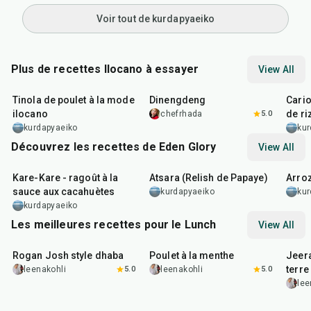
Voir tout de kurdapyaeiko
Plus de recettes Ilocano à essayer
View All
35
min
45
min
35
m
Tinola de poulet à la mode
Dinengdeng
Cario
ilocano
de ri
chefrhada
5.0
kurdapyaeiko
kur
Découvrez les recettes de Eden Glory
View All
3
hr
30
min
30
min
1
hr
Kare-Kare - ragoût à la
Atsara (Relish de Papaye)
Arro
sauce aux cacahuètes
kurdapyaeiko
kur
kurdapyaeiko
Les meilleures recettes pour le Lunch
View All
1
hr
50
min
1
hr
15
min
25
m
Rogan Josh style dhaba
Poulet à la menthe
Jeer
terre
leenakohli
5.0
leenakohli
5.0
lee