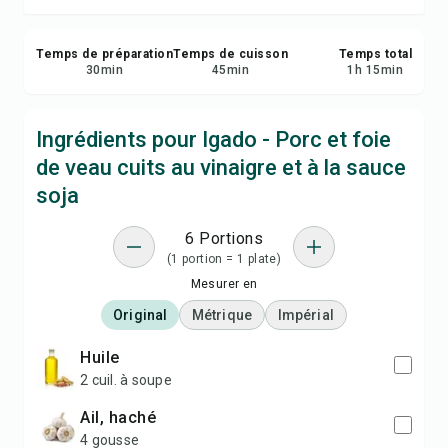
Temps de préparation
Temps de cuisson
Temps total
30
min
45
min
1
h
15
min
Ingrédients pour Igado - Porc et foie
de veau cuits au vinaigre et à la sauce
soja
6 Portions
(1 portion = 1 plate)
Mesurer en
Original
Métrique
Impérial
huile
2 cuil. à soupe
ail, haché
4 gousse