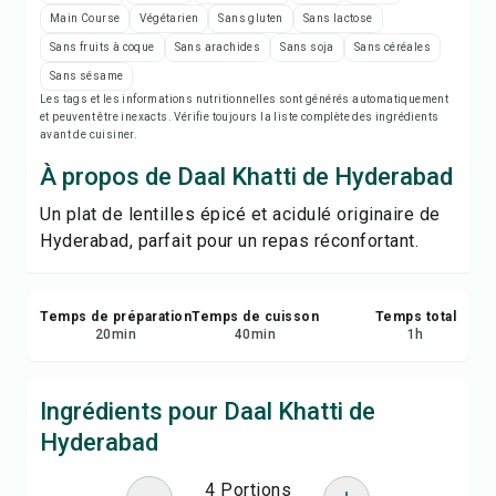
Imprimer la recette
Main Course
Végétarien
Sans gluten
Sans lactose
Sans fruits à coque
Sans arachides
Sans soja
Sans céréales
Enregistrer
Sans sésame
Les tags et les informations nutritionnelles sont générés automatiquement
et peuvent être inexacts. Vérifie toujours la liste complète des ingrédients
Partager
avant de cuisiner.
À propos de Daal Khatti de Hyderabad
Signaler
Un plat de lentilles épicé et acidulé originaire de
Hyderabad, parfait pour un repas réconfortant.
Temps de préparation
Temps de cuisson
Temps total
20
min
40
min
1
h
Ingrédients pour Daal Khatti de
Hyderabad
4 Portions