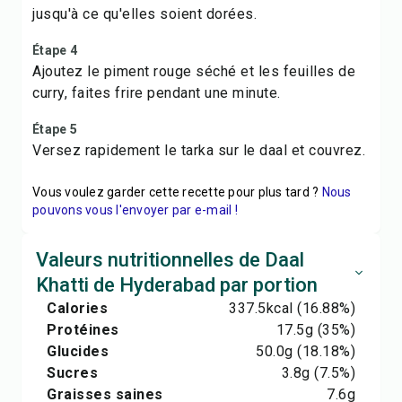
jusqu'à ce qu'elles soient dorées.
Étape 4
Ajoutez le piment rouge séché et les feuilles de
curry, faites frire pendant une minute.
Étape 5
Versez rapidement le tarka sur le daal et couvrez.
Vous voulez garder cette recette pour plus tard ?
Nous
pouvons vous l'envoyer par e-mail !
Valeurs nutritionnelles de Daal
Khatti de Hyderabad par portion
Calories
337.5
kcal
(16.88%)
Protéines
17.5
g
(35%)
Glucides
50.0
g
(18.18%)
Sucres
3.8
g
(7.5%)
Graisses saines
7.6
g