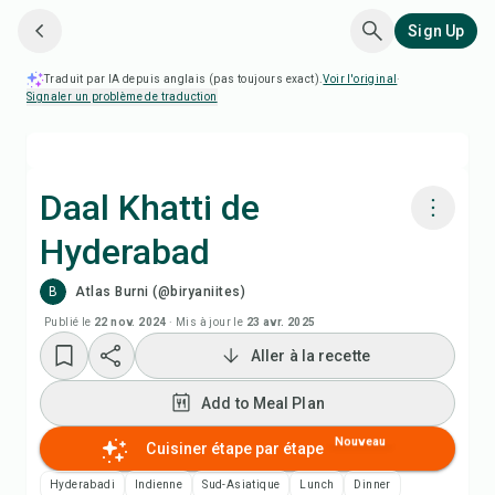
Sign Up
Traduit par IA depuis anglais (pas toujours exact).
Voir l'original
·
Signaler un problème de traduction
Daal Khatti de
Hyderabad
Cuisiner avec Chefadora AI
B
Atlas Burni (@biryaniites)
Add to Meal Plan
Publié le
22 nov. 2024
·
Mis à jour le
23 avr. 2025
Aller à la recette
Add to Shopping List
Add to Meal Plan
Notes de recette
Nouveau
Cuisiner étape par étape
Hyderabadi
Indienne
Sud-Asiatique
Lunch
Dinner