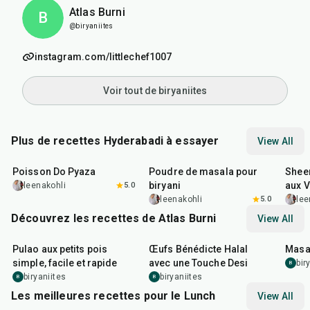
Atlas Burni
B
@biryaniites
instagram.com/littlechef1007
Voir tout de biryaniites
Plus de recettes Hyderabadi à essayer
View All
40
min
20
min
50
m
Poisson Do Pyaza
Poudre de masala pour
Shee
biryani
aux V
leenakohli
5.0
leenakohli
5.0
lee
Découvrez les recettes de Atlas Burni
View All
30
min
35
min
30
m
Pulao aux petits pois
Œufs Bénédicte Halal
Masal
simple, facile et rapide
avec une Touche Desi
bir
B
biryaniites
biryaniites
B
B
Les meilleures recettes pour le Lunch
View All
1
hr
50
min
1
hr
15
min
25
m