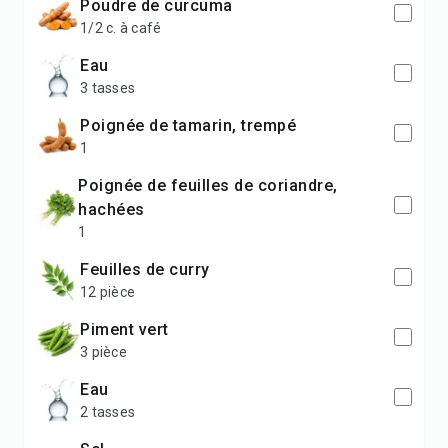
poudre de curcuma
1/2 c. à café
eau
3 tasses
poignée de tamarin, trempé
1
poignée de feuilles de coriandre,
hachées
1
feuilles de curry
12 pièce
piment vert
3 pièce
eau
2 tasses