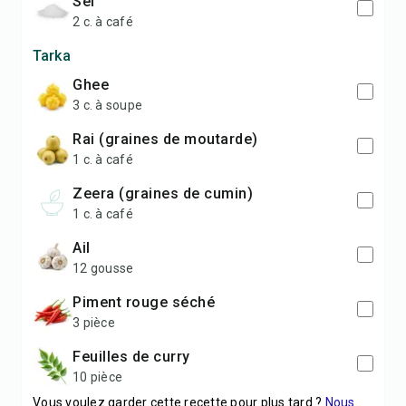
sel
2 c. à café
Tarka
ghee
3 c. à soupe
rai (graines de moutarde)
1 c. à café
zeera (graines de cumin)
1 c. à café
ail
12 gousse
piment rouge séché
3 pièce
feuilles de curry
10 pièce
Vous voulez garder cette recette pour plus tard ?
Nous