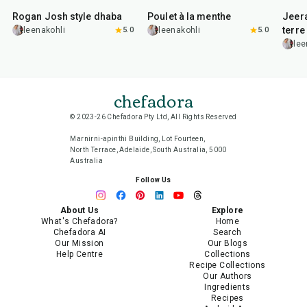
Rogan Josh style dhaba
Poulet à la menthe
Jeer
terre
leenakohli
5.0
leenakohli
5.0
lee
chefadora
© 2023-26 Chefadora Pty Ltd, All Rights Reserved
Marnirni-apinthi Building, Lot Fourteen,
North Terrace, Adelaide, South Australia, 5000
Australia
Follow Us
About Us
Explore
What's Chefadora?
Home
Chefadora AI
Search
Our Mission
Our Blogs
Help Centre
Collections
Recipe Collections
Our Authors
Ingredients
Recipes