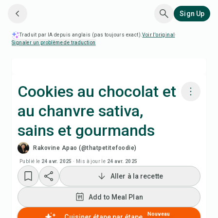
Sign Up
Traduit par IA depuis anglais (pas toujours exact).
Voir l'original
·
Signaler un problème de traduction
Cookies au chocolat et
au chanvre sativa,
Cuisiner avec Chefadora AI
sains et gourmands
Regarder la vidéo de la recette
Rakovine Apao (@thatpetitefoodie)
Publié le
24 avr. 2025
·
Mis à jour le
24 avr. 2025
Add to Meal Plan
Aller à la recette
Add to Shopping List
Add to Meal Plan
Nouveau
Cuisiner étape par étape