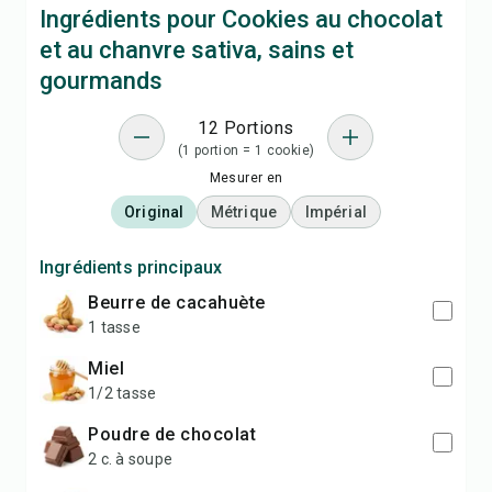
Ingrédients pour Cookies au chocolat
et au chanvre sativa, sains et
gourmands
12 Portions
(1 portion = 1 cookie)
Mesurer en
Original
Métrique
Impérial
Ingrédients principaux
beurre de cacahuète
1 tasse
miel
1/2 tasse
poudre de chocolat
2 c. à soupe