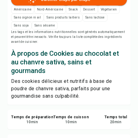
Notes de recette
Américaine
Nord-Américaine
Snack
Dessert
Végétarien
Imprimer la recette
Sans oignon ni ail
Sans produits laitiers
Sans lactose
Sans soja
Sans sésame
Les tags et les informations nutritionnelles sont générés automatiquement
Enregistrer
et peuvent être inexacts. Vérifie toujours la liste complète des ingrédients
avant de cuisiner.
Partager
À propos de Cookies au chocolat et
au chanvre sativa, sains et
Signaler
gourmands
Des cookies délicieux et nutritifs à base de
poudre de chanvre sativa, parfaits pour une
gourmandise sans culpabilité.
Temps de préparation
Temps de cuisson
Temps total
10
min
10
min
20
min