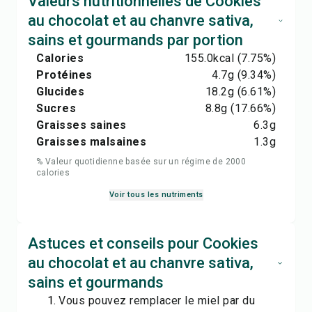
Valeurs nutritionnelles de Cookies
au chocolat et au chanvre sativa,
sains et gourmands par portion
Calories
155.0
kcal
(7.75%)
Protéines
4.7
g
(9.34%)
Glucides
18.2
g
(6.61%)
Sucres
8.8
g
(17.66%)
Graisses saines
6.3
g
Graisses malsaines
1.3
g
% Valeur quotidienne basée sur un régime de 2000
calories
Voir tous les nutriments
Astuces et conseils pour Cookies
au chocolat et au chanvre sativa,
sains et gourmands
Vous pouvez remplacer le miel par du