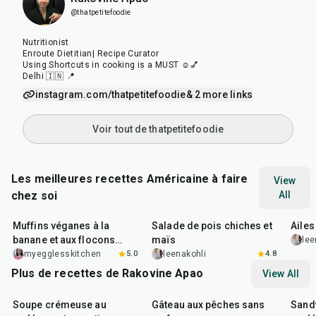
@thatpetitefoodie
Nutritionist
Enroute Dietitian| Recipe Curator
Using Shortcuts in cooking is a MUST ☺️💅
Delhi 🇮🇳 📍
instagram.com/thatpetitefoodie
& 2 more links
Voir tout de thatpetitefoodie
Les meilleures recettes Américaine à faire
View
chez soi
All
40
min
40
min
1
hr
Muffins véganes à la
Salade de pois chiches et
Ailes
banane et aux flocons
maïs
lee
d'avoine
myegglesskitchen
5.0
leenakohli
4.8
Plus de recettes de Rakovine Apao
View All
15
min
1
hr
20
m
Soupe crémeuse au
Gâteau aux pêches sans
Sandw