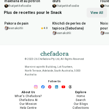
makhana et au potiron
œufs
roul
thatpetitefoodie
thatpetitefoodie
tha
Plus de recettes pour le Snack
View All
15
min
5
hr
20
min
15
m
Pakora de pain
Khichdi de perles de
Noix 
tapioca (Sabudana)
pour 
leenakohli
4.0
leenakohli
lee
chefadora
© 2023-26 Chefadora Pty Ltd, All Rights Reserved
Marnirni-apinthi Building, Lot Fourteen,
North Terrace, Adelaide, South Australia, 5000
Australia
Follow Us
About Us
Explore
What's Chefadora?
Home
Chefadora AI
Search
Our Mission
Our Blogs
Help Centre
Collections