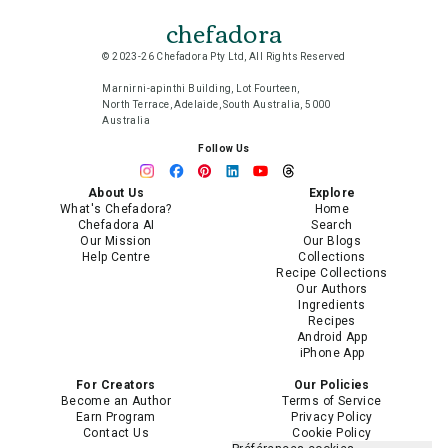
chefadora
© 2023-26 Chefadora Pty Ltd, All Rights Reserved
Marnirni-apinthi Building, Lot Fourteen,
North Terrace, Adelaide, South Australia, 5000
Australia
Follow Us
About Us
Explore
What's Chefadora?
Home
Chefadora AI
Search
Our Mission
Our Blogs
Help Centre
Collections
Recipe Collections
Our Authors
Ingredients
Recipes
Android App
iPhone App
For Creators
Our Policies
Become an Author
Terms of Service
Earn Program
Privacy Policy
Contact Us
Cookie Policy