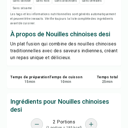
Notes de recette
Sans lactose
Sans noix
Sans arachides
Sans céréales
Sans sésame
Les tags et les informations nutritionnelles sont générés automatiquement
Imprimer la recette
et peuvent être inexacts. Vérifie toujours la liste complète des ingrédients
avant de cuisiner.
Enregistrer
À propos de Nouilles chinoises desi
Un plat fusion qui combine des nouilles chinoises
Partager
traditionnelles avec des saveurs indiennes, créant
un repas unique et délicieux.
Signaler
Temps de préparation
Temps de cuisson
Temps total
15
min
10
min
25
min
Ingrédients pour Nouilles chinoises
desi
2 Portions
(1 portion = 195 kcal)