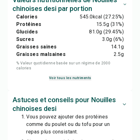
chinoises desi par portion
Calories
545.0
kcal
(27.25%)
Protéines
15.5
g
(31%)
Glucides
81.0
g
(29.45%)
Sucres
3.0
g
(6%)
Graisses saines
14.1
g
Graisses malsaines
2.5
g
% Valeur quotidienne basée sur un régime de 2000
calories
Voir tous les nutriments
Astuces et conseils pour Nouilles
chinoises desi
Vous pouvez ajouter des protéines
comme du poulet ou du tofu pour un
repas plus consistant.