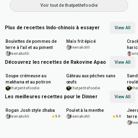
Voir tout de thatpetitefoodie
Plus de recettes Indo-chinois à essayer
View All
40
min
20
min
20
m
Boulettes de pommes de
Maïs frit épicé
Crack
terre à l'ail et au piment
haric
leenakohli
leenakohli
an
Découvrez les recettes de Rakovine Apao
View All
15
min
1
hr
20
m
Soupe crémeuse au
Gâteau aux pêches sans
Sandw
makhana et au potiron
œufs
roul
thatpetitefoodie
thatpetitefoodie
tha
Les meilleures recettes pour le Dinner
View All
1
hr
50
min
1
hr
15
min
25
m
Rogan Josh style dhaba
Poulet à la menthe
Jeer
terre
leenakohli
5.0
leenakohli
5.0
lee