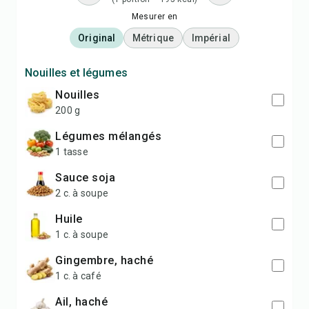
Mesurer en
Original
Métrique
Impérial
Nouilles et légumes
nouilles
200 g
légumes mélangés
1 tasse
sauce soja
2 c. à soupe
huile
1 c. à soupe
gingembre, haché
1 c. à café
ail, haché