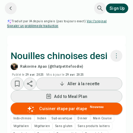
Sign Up
Traduit par IA depuis anglais (pas toujours exact).
Voir l'original
·
Signaler un problème de traduction
Nouilles chinoises desi
Rakovine Apao (@thatpetitefoodie)
Cuisiner avec Chefadora AI
Publié le
29 avr. 2025
·
Mis à jour le
29 avr. 2025
Aller à la recette
Regarder la vidéo de la recette
Add to Meal Plan
Add to Meal Plan
Nouveau
Cuisiner étape par étape
Add to Shopping List
Indo-chinois
Indien
Sud-asiatique
Dinner
Main Course
Végétalien
Végétarien
Sans gluten
Sans produits laitiers