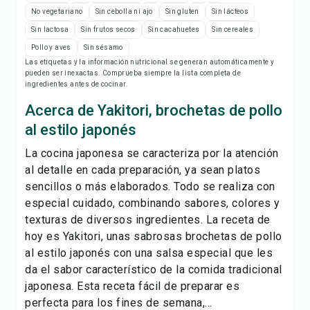
Imprimir receta
No vegetariano
Sin cebolla ni ajo
Sin gluten
Sin lácteos
Sin lactosa
Sin frutos secos
Sin cacahuetes
Sin cereales
Guardar
Pollo y aves
Sin sésamo
Las etiquetas y la información nutricional se generan automáticamente y
pueden ser inexactas. Comprueba siempre la lista completa de
Compartir
ingredientes antes de cocinar.
Acerca de Yakitori, brochetas de pollo
Reportar
al estilo japonés
La cocina japonesa se caracteriza por la atención
al detalle en cada preparación, ya sean platos
sencillos o más elaborados. Todo se realiza con
especial cuidado, combinando sabores, colores y
texturas de diversos ingredientes. La receta de
hoy es Yakitori, unas sabrosas brochetas de pollo
al estilo japonés con una salsa especial que les
da el sabor característico de la comida tradicional
japonesa. Esta receta fácil de preparar es
perfecta para los fines de semana,...