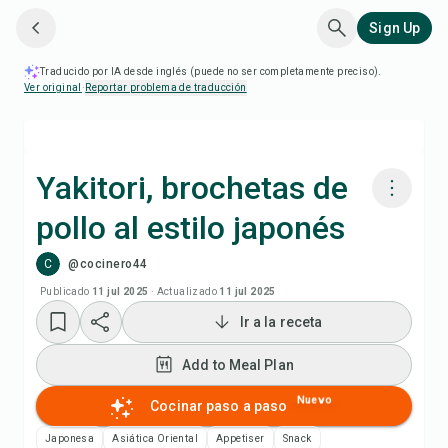
Sign Up
Traducido por IA desde inglés (puede no ser completamente preciso).
Ver original
·
Reportar problema de traducción
Yakitori, brochetas de
pollo al estilo japonés
Cocinar con Chefadora AI
C
@cocinero44
Add to Meal Plan
Publicado
11 jul 2025
·
Actualizado
11 jul 2025
Ir a la receta
Add to Shopping List
Add to Meal Plan
Notas de la receta
Nuevo
Cocinar paso a paso
Japonesa
Asiática Oriental
Appetiser
Snack