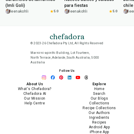
(Imli Goli)
para fiestas
chile
leenakohli
5.0
leenakohli
5.0
lee
chefadora
© 2023-26 Chefadora Pty Ltd, All Rights Reserved
Marnirni-apinthi Building, Lot Fourteen,
North Terrace, Adelaide, South Australia, 5000
Australia
Follow Us
About Us
Explore
What's Chefadora?
Home
Chefadora AI
Search
Our Mission
Our Blogs
Help Centre
Collections
Recipe Collections
Our Authors
Ingredients
Recipes
Android App
iPhone App