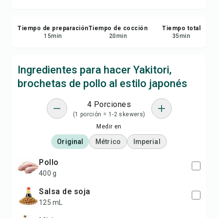
Tiempo de preparación
Tiempo de cocción
Tiempo total
15
min
20
min
35
min
Ingredientes para hacer Yakitori,
brochetas de pollo al estilo japonés
4 Porciones
(1 porción = 1-2 skewers)
Medir en
Original
Métrico
Imperial
pollo
400 g
salsa de soja
125 mL