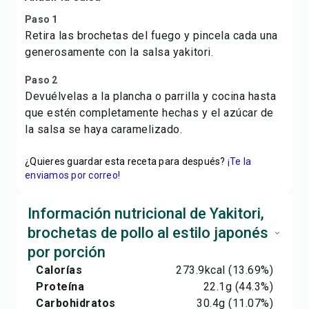
Paso 1
Retira las brochetas del fuego y pincela cada una
generosamente con la salsa yakitori.
Paso 2
Devuélvelas a la plancha o parrilla y cocina hasta
que estén completamente hechas y el azúcar de
la salsa se haya caramelizado.
¿Quieres guardar esta receta para después?
¡Te la
enviamos por correo!
Información nutricional de Yakitori,
brochetas de pollo al estilo japonés
por porción
Calorías
273.9
kcal
(13.69%)
Proteína
22.1
g
(44.3%)
Carbohidratos
30.4
g
(11.07%)