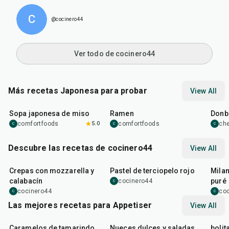
C
@cocinero44
Ver todo de cocinero44
Más recetas Japonesa para probar
View All
45
min
45
min
1
hr
Sopa japonesa de miso
Ramen
Donbu
comfortfoods
5.0
comfortfoods
ch
C
C
C
Descubre las recetas de cocinero44
View All
1
hr
45
min
50
m
Crepas con mozzarella y
Pastel de terciopelo rojo
Mila
calabacín
puré
cocinero44
C
cocinero44
co
C
C
Las mejores recetas para Appetiser
View All
1
hr
20
min
15
min
40
m
Caramelos de tamarindo
Nueces dulces y saladas
bolit