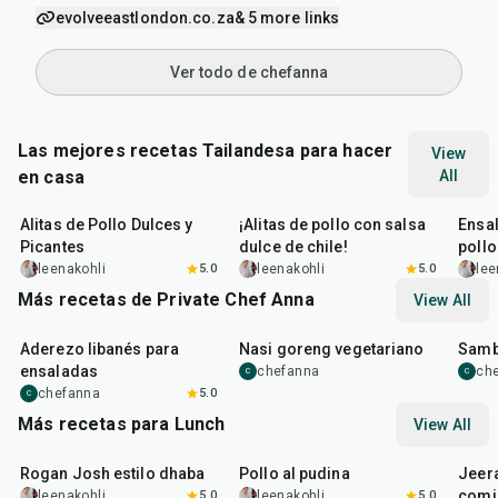
evolveeastlondon.co.za
& 5 more links
Ver todo de chefanna
Las mejores recetas Tailandesa para hacer
View
en casa
All
1
hr
45
min
45
min
45
m
Alitas de Pollo Dulces y
¡Alitas de pollo con salsa
Ensal
Picantes
dulce de chile!
poll
leenakohli
5.0
leenakohli
5.0
lee
Más recetas de Private Chef Anna
View All
15
min
1
hr
35
m
Aderezo libanés para
Nasi goreng vegetariano
Samb
ensaladas
chefanna
ch
C
C
chefanna
5.0
C
Más recetas para Lunch
View All
1
hr
50
min
1
hr
15
min
25
m
Rogan Josh estilo dhaba
Pollo al pudina
Jeer
comi
leenakohli
5.0
leenakohli
5.0