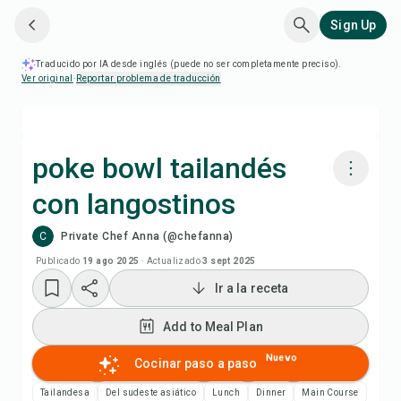
Sign Up
Traducido por IA desde inglés (puede no ser completamente preciso).
Ver original
·
Reportar problema de traducción
poke bowl tailandés
con langostinos
Cocinar con Chefadora AI
C
Private Chef Anna (@chefanna)
Add to Meal Plan
Publicado
19 ago 2025
·
Actualizado
3 sept 2025
Ir a la receta
Add to Shopping List
Add to Meal Plan
Notas de la receta
Nuevo
Cocinar paso a paso
Tailandesa
Del sudeste asiático
Lunch
Dinner
Main Course