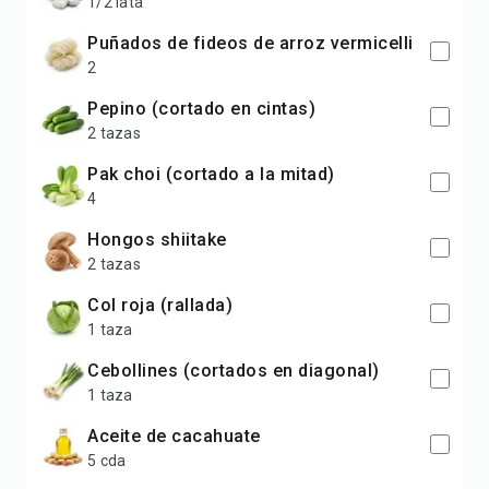
1/2 lata
puñados de fideos de arroz vermicelli
2
pepino (cortado en cintas)
2 tazas
pak choi (cortado a la mitad)
4
hongos shiitake
2 tazas
col roja (rallada)
1 taza
cebollines (cortados en diagonal)
1 taza
aceite de cacahuate
5 cda