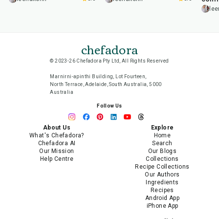
lee
chefadora
© 2023-26 Chefadora Pty Ltd, All Rights Reserved
Marnirni-apinthi Building, Lot Fourteen,
North Terrace, Adelaide, South Australia, 5000
Australia
Follow Us
About Us
Explore
What's Chefadora?
Home
Chefadora AI
Search
Our Mission
Our Blogs
Help Centre
Collections
Recipe Collections
Our Authors
Ingredients
Recipes
Android App
iPhone App