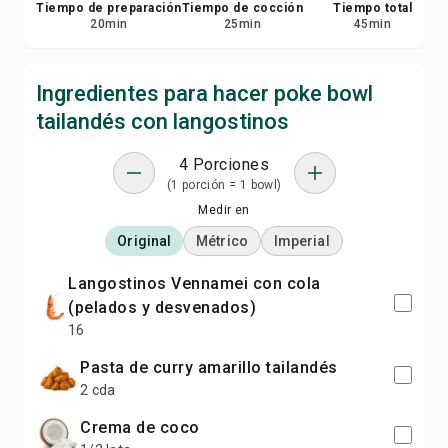
Tiempo de preparación
Tiempo de cocción
Tiempo total
20
min
25
min
45
min
Ingredientes para hacer poke bowl
tailandés con langostinos
4 Porciones
(1 porción = 1 bowl)
Medir en
Original
Métrico
Imperial
langostinos Vennamei con cola
(pelados y desvenados)
16
pasta de curry amarillo tailandés
2 cda
crema de coco