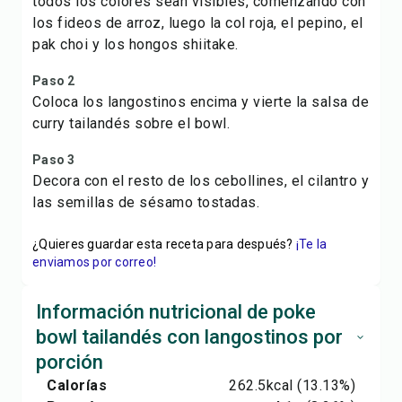
todos los colores sean visibles, comenzando con
los fideos de arroz, luego la col roja, el pepino, el
pak choi y los hongos shiitake.
Paso 2
Coloca los langostinos encima y vierte la salsa de
curry tailandés sobre el bowl.
Paso 3
Decora con el resto de los cebollines, el cilantro y
las semillas de sésamo tostadas.
¿Quieres guardar esta receta para después?
¡Te la
enviamos por correo!
Información nutricional de poke
bowl tailandés con langostinos por
porción
Calorías
262.5
kcal
(13.13%)