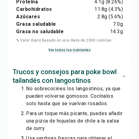
Proteína
4.1
g
(8.26%)
Carbohidratos
11.8
g
(4.3%)
Azúcares
2.8
g
(5.6%)
Grasa saludable
7.0
g
Grasa no saludable
14.3
g
% Valor diario basado en una dieta de 2000 calorías
Ver todos los nutrientes
Trucos y consejos para poke bowl
tailandés con langostinos
No sobrecocines los langostinos, ya que
pueden volverse gomosos. Cocínalos
solo hasta que se vuelvan rosados.
Para un toque más picante, puedes añadir
una pizca de hojuelas de chile a la salsa
de curry.
Usa verduras frescas para obtener el