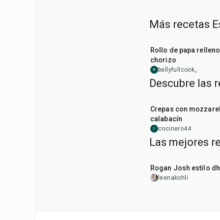
Más recetas E
50
min
Rollo de papa rellen
chorizo
bellyfullcook_
B
Descubre las 
1
hr
Crepas con mozzarel
calabacín
cocinero44
C
Las mejores r
1
hr
50
min
Rogan Josh estilo d
leenakohli