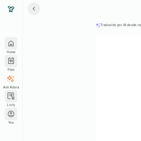
Traducido por IA desde in
Home
Plan
Ask Adora
Lists
You