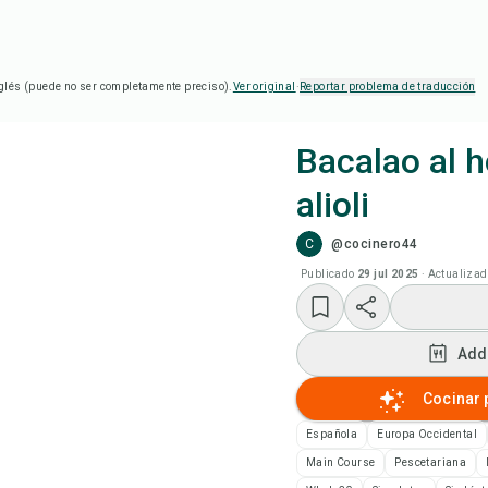
glés (puede no ser completamente preciso).
Ver original
·
Reportar problema de traducción
Bacalao al 
alioli
Coc
C
@cocinero44
Add
Publicado
29 jul 2025
·
Actualizad
Add
Add
Not
Cocinar 
Española
Europa Occidental
Imp
Main Course
Pescetariana