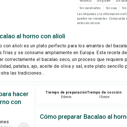
Whole30
Sin gluten
Sin láct
Gu
Sin cacahuetes
Sin soja
Sin
Las etiquetas y la información nut
pueden ser inexactas. Comprueba si
Com
antes de cocinar.
alao al horno con alioli
Rep
no con alioli es un plato perfecto para los amantes del baca
 frías y se consume ampliamente en Europa. Esta receta de
tar correctamente el bacalao seco, un proceso que requiere 
lidad, patatas, ajo, aceite de oliva y sal, este plato sencillo
tra las tradiciones...
para hacer
Tiempo de preparación
Tiempo de cocción
50
min
15
min
orno con
Cómo preparar Bacalao al horno
ones