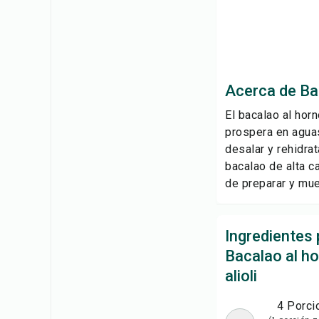
Acerca de Bac
El bacalao al hor
prospera en aguas
desalar y rehidra
bacalao de alta ca
de preparar y mues
Ingredientes 
Bacalao al h
alioli
4 Porci