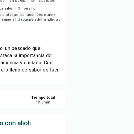
eos
Sin lactosa
Sin frutos secos
ardar
 cereales
Sin sésamo
ricional se generan automáticamente y
empre la lista completa de ingredientes
partir
ortar
lao, un pescado que
staca la importancia de
paciencia y cuidado. Con
 pero lleno de sabor es fácil
Tiempo total
1
h
5
min
 con alioli