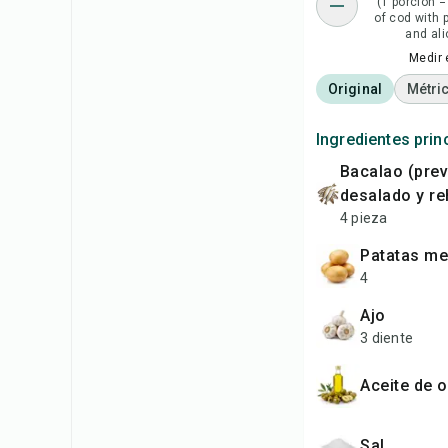
(1 porción =
of cod with 
and alio
Medir 
Original
Métri
Ingredientes prin
bacalao (previamente
desalado y re
4 pieza
patatas m
4
ajo
3 diente
aceite de o
sal