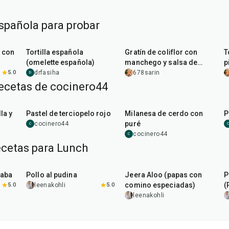
spañola para probar
40
min
45
min
o con
Tortilla española
Gratín de coliflor con
T
(omelette española)
manchego y salsa de
p
almendras
p
5.0
drfasiha
678sarin
D
recetas de cocinero44
45
min
50
min
la y
Pastel de terciopelo rojo
Milanesa de cerdo con
P
puré
cocinero44
C
C
cocinero44
C
ecetas para Lunch
1
hr
15
min
25
min
haba
Pollo al pudina
Jeera Aloo (papas con
P
comino especiadas)
(
5.0
leenakohli
5.0
leenakohli