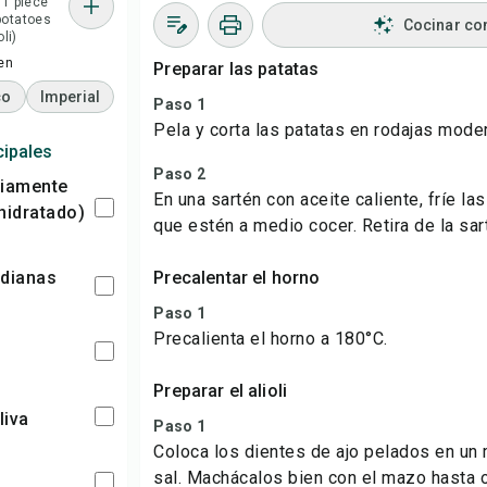
 1 piece
potatoes
Cocinar co
li)
en
Preparar las patatas
co
Imperial
Paso 1
Pela y corta las patatas en rodajas mod
cipales
Paso 2
En una sartén con aceite caliente, fríe la
hidratado)
que estén a medio cocer. Retira de la sar
edianas
Precalentar el horno
Paso 1
Precalienta el horno a 180°C.
Preparar el alioli
liva
Paso 1
Coloca los dientes de ajo pelados en un
sal. Machácalos bien con el mazo hasta 