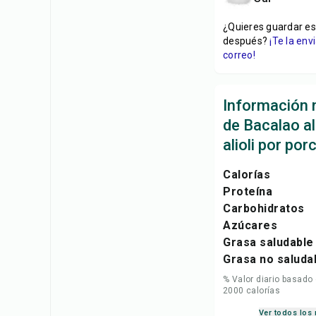
¿Quieres guardar es
después?
¡Te la en
correo!
Información n
de Bacalao a
alioli por por
Calorías
Proteína
Carbohidratos
Azúcares
Grasa saludable
Grasa no saluda
% Valor diario basado
2000 calorías
Ver todos los 