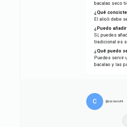
bacalao seco ti
¿Qué consisten
El alioli debe 
¿Puedo añadir
Sí, puedes añad
tradicional es s
¿Qué puedo ser
Puedes servir 
bacalao y las p
C
@cocinero44