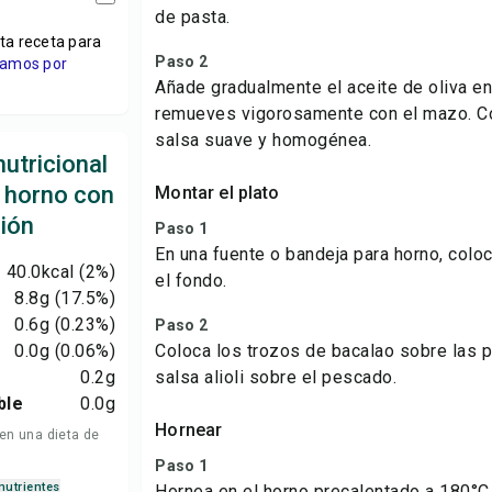
de pasta.
ta receta para
Paso 2
viamos por
Añade gradualmente el aceite de oliva en 
remueves vigorosamente con el mazo. Co
salsa suave y homogénea.
utricional
l horno con
Montar el plato
ción
Paso 1
En una fuente o bandeja para horno, coloc
40.0
kcal
(2%)
el fondo.
8.8
g
(17.5%)
0.6
g
(0.23%)
Paso 2
0.0
g
(0.06%)
Coloca los trozos de bacalao sobre las p
0.2
g
salsa alioli sobre el pescado.
ble
0.0
g
Hornear
 en una dieta de
Paso 1
nutrientes
Hornea en el horno precalentado a 180°C