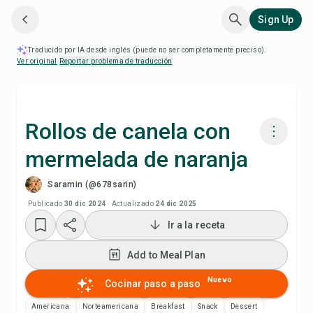
Sign Up
Traducido por IA desde inglés (puede no ser completamente preciso).
Ver original
·
Reportar problema de traducción
Rollos de canela con
mermelada de naranja
Cocinar con Chefadora AI
Saramin (@678sarin)
Add to Meal Plan
Publicado
30 dic 2024
·
Actualizado
24 dic 2025
Ir a la receta
Add to Shopping List
Add to Meal Plan
Notas de la receta
Nuevo
Cocinar paso a paso
Americana
Norteamericana
Breakfast
Snack
Dessert