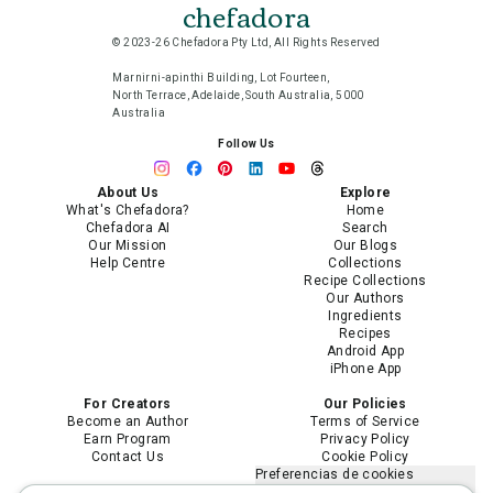
chefadora
© 2023-26 Chefadora Pty Ltd, All Rights Reserved
Marnirni-apinthi Building, Lot Fourteen,
North Terrace, Adelaide, South Australia, 5000
Australia
Follow Us
About Us
Explore
What's Chefadora?
Home
Chefadora AI
Search
Our Mission
Our Blogs
Help Centre
Collections
Recipe Collections
Our Authors
Ingredients
Recipes
Android App
iPhone App
For Creators
Our Policies
Become an Author
Terms of Service
Earn Program
Privacy Policy
Contact Us
Cookie Policy
Preferencias de cookies
No vender ni compartir mi