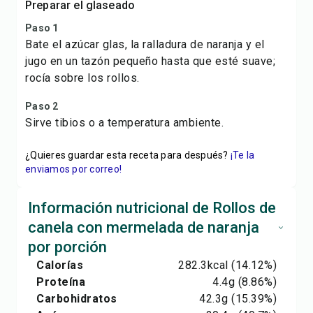
Preparar el glaseado
Paso 1
Bate el azúcar glas, la ralladura de naranja y el
jugo en un tazón pequeño hasta que esté suave;
rocía sobre los rollos.
Paso 2
Sirve tibios o a temperatura ambiente.
¿Quieres guardar esta receta para después?
¡Te la
enviamos por correo!
Información nutricional de Rollos de
canela con mermelada de naranja
por porción
Calorías
282.3
kcal
(14.12%)
Proteína
4.4
g
(8.86%)
Carbohidratos
42.3
g
(15.39%)