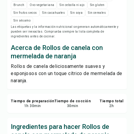
Imprimir receta
Brunch
Ovo-vegetariana
Sin cebolla ni ajo
Sin gluten
Sin frutos secos
Sin cacahuates
Sin soya
Sin cereales
Guardar
Sin sésamo
Las etiquetas y la información nutricional se generan automáticamente y
pueden ser inexactas. Comprueba siempre la lista completa de
Compartir
ingredientes antes de cocinar.
Acerca de Rollos de canela con
Reportar
mermelada de naranja
Rollos de canela deliciosamente suaves y
esponjosos con un toque cítrico de mermelada de
naranja.
Tiempo de preparación
Tiempo de cocción
Tiempo total
1
h
30
min
30
min
2
h
Ingredientes para hacer Rollos de