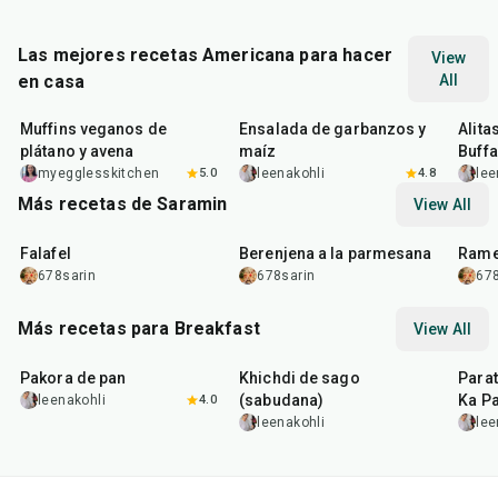
Las mejores recetas Americana para hacer
View
en casa
All
40
min
40
min
1
hr
Muffins veganos de
Ensalada de garbanzos y
Alita
plátano y avena
maíz
Buffa
myegglesskitchen
5.0
leenakohli
4.8
lee
Más recetas de Saramin
View All
25
min
1
hr
20
min
30
m
Falafel
Berenjena a la parmesana
Rame
678sarin
678sarin
678
Más recetas para Breakfast
View All
15
min
5
hr
20
min
35
m
Pakora de pan
Khichdi de sago
Parat
(sabudana)
Ka Pa
leenakohli
4.0
leenakohli
lee