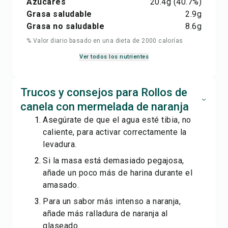
Azúcares
20.4
g
(40.7%)
Grasa saludable
2.9
g
Grasa no saludable
8.6
g
% Valor diario basado en una dieta de 2000 calorías
Ver todos los nutrientes
Trucos y consejos para Rollos de
canela con mermelada de naranja
Asegúrate de que el agua esté tibia, no
caliente, para activar correctamente la
levadura.
Si la masa está demasiado pegajosa,
añade un poco más de harina durante el
amasado.
Para un sabor más intenso a naranja,
añade más ralladura de naranja al
glaseado.