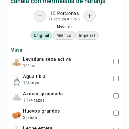
canela con mermelada de naranja
15 Porciones
(1 porción = 1 roll)
Medir en
Original
Métrico
Imperial
Masa
levadura seca activa
1/4 oz
agua tibia
1/4 taza
azúcar granulada
1 1/4 tazas
huevos grandes
3 pieza
leche entera