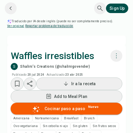
Sign Up
Traducido por IA desde inglés (puede no ser completamente preciso).
Ver original
·
Reportar problema de traducción
Waffles irresistibles
S
Shalini's Creations (@shalinigovender)
Cocinar con Chefadora AI
Publicado
20 jul 2024
·
Actualizado
23 abr 2025
Ir a la receta
Add to Meal Plan
Add to Meal Plan
Add to Shopping List
Nuevo
Cocinar paso a paso
Notas de la receta
Americana
Norteamericana
Breakfast
Brunch
Ovo-vegetariana
Sin cebolla ni ajo
Sin gluten
Sin frutos secos