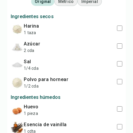
Original
Métrico
Imperial
Ingredientes secos
harina
1 taza
azúcar
2 cda
sal
1/4 cda
polvo para hornear
1/2 cda
Ingredientes húmedos
huevo
1 pieza
esencia de vainilla
1 cdta