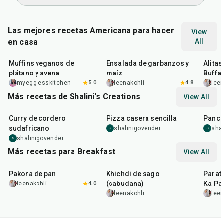
Las mejores recetas Americana para hacer
View
en casa
All
40
min
40
min
1
hr
Muffins veganos de
Ensalada de garbanzos y
Alita
plátano y avena
maíz
Buffa
myegglesskitchen
5.0
leenakohli
4.8
lee
Más recetas de Shalini's Creations
View All
1
hr
20
min
35
min
25
m
Curry de cordero
Pizza casera sencilla
Panc
sudafricano
shalinigovender
sha
S
S
shalinigovender
S
Más recetas para Breakfast
View All
15
min
5
hr
20
min
35
m
Pakora de pan
Khichdi de sago
Parat
(sabudana)
Ka Pa
leenakohli
4.0
leenakohli
lee