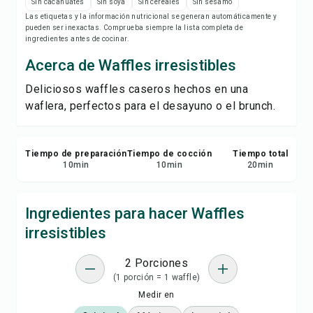
Imprimir receta
Sin cacahuates
Sin soya
Sin cereales
Sin sésamo
Las etiquetas y la información nutricional se generan automáticamente y
pueden ser inexactas. Comprueba siempre la lista completa de
Guardar
ingredientes antes de cocinar.
Acerca de Waffles irresistibles
Compartir
Deliciosos waffles caseros hechos en una
waflera, perfectos para el desayuno o el brunch.
Reportar
Tiempo de preparación
Tiempo de cocción
Tiempo total
10
min
10
min
20
min
Ingredientes para hacer Waffles
irresistibles
2 Porciones
(1 porción = 1 waffle)
Medir en