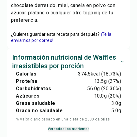
chocolate derretido, miel, canela en polvo con
azúcar, plátano o cualquier otro topping de tu
preferencia.
¿Quieres guardar esta receta para después?
¡Te la
enviamos por correo!
Información nutricional de Waffles
irresistibles por porción
Calorías
374.5
kcal
(18.73%)
Proteína
13.5
g
(27%)
Carbohidratos
56.0
g
(20.36%)
Azúcares
10.0
g
(20%)
Grasa saludable
3.0
g
Grasa no saludable
5.0
g
% Valor diario basado en una dieta de 2000 calorías
Ver todos los nutrientes