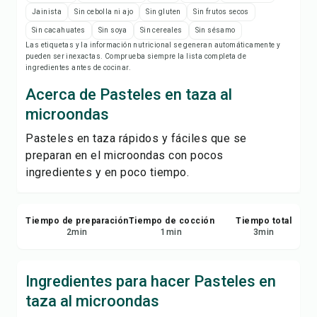
Notas de la receta
Jainista
Sin cebolla ni ajo
Sin gluten
Sin frutos secos
Sin cacahuates
Sin soya
Sin cereales
Sin sésamo
Imprimir receta
Las etiquetas y la información nutricional se generan automáticamente y
pueden ser inexactas. Comprueba siempre la lista completa de
ingredientes antes de cocinar.
Guardar
Acerca de Pasteles en taza al
microondas
Compartir
Pasteles en taza rápidos y fáciles que se
preparan en el microondas con pocos
Reportar
ingredientes y en poco tiempo.
Tiempo de preparación
Tiempo de cocción
Tiempo total
2
min
1
min
3
min
Ingredientes para hacer Pasteles en
taza al microondas