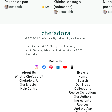
Pakora de pan
Khichdi de sago
Nuec
(sabudana)
para 
leenakohli
4.0
leenakohli
lee
chefadora
© 2023-26 Chefadora Pty Ltd, All Rights Reserved
Marnirni-apinthi Building, Lot Fourteen,
North Terrace, Adelaide, South Australia, 5000
Australia
Follow Us
About Us
Explore
What's Chefadora?
Home
Chefadora AI
Search
Our Mission
Our Blogs
Help Centre
Collections
Recipe Collections
Our Authors
Ingredients
Recipes
Android App