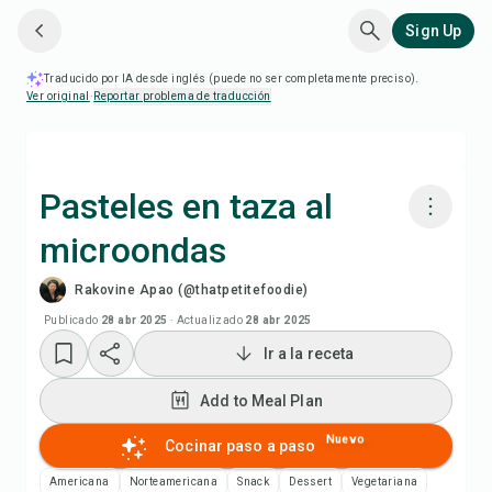
Sign Up
Traducido por IA desde inglés (puede no ser completamente preciso).
Ver original
·
Reportar problema de traducción
Pasteles en taza al
microondas
Cocinar con Chefadora AI
Rakovine Apao (@thatpetitefoodie)
Ver video de la receta
Publicado
28 abr 2025
·
Actualizado
28 abr 2025
Ir a la receta
Add to Meal Plan
Add to Meal Plan
Add to Shopping List
Nuevo
Cocinar paso a paso
Americana
Norteamericana
Snack
Dessert
Vegetariana