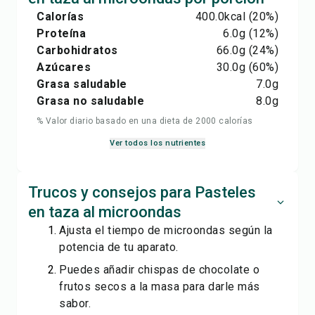
Calorías
400.0
kcal
(20%)
Proteína
6.0
g
(12%)
Carbohidratos
66.0
g
(24%)
Azúcares
30.0
g
(60%)
Grasa saludable
7.0
g
Grasa no saludable
8.0
g
% Valor diario basado en una dieta de 2000 calorías
Ver todos los nutrientes
Trucos y consejos para Pasteles
en taza al microondas
Ajusta el tiempo de microondas según la
potencia de tu aparato.
Puedes añadir chispas de chocolate o
frutos secos a la masa para darle más
sabor.