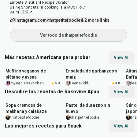
Enroute Dietitian| Recipe Curator
Using Shortcuts in cooking is a MUST ☺️💅
Delhi 🇮🇳 📍
instagram.com/thatpetitefoodie
& 2 more links
Ver todo de thatpetitefoodie
Más recetas Americana para probar
View All
40
min
40
min
1
hr
Muffins veganos de
Ensalada de garbanzos y
Alita
plátano y avena
maíz
Buffa
myegglesskitchen
5.0
leenakohli
4.8
lee
Descubre las recetas de Rakovine Apao
View All
15
min
1
hr
20
m
Sopa cremosa de
Pastel de durazno sin
Sándw
makhana y calabaza
huevo
japo
thatpetitefoodie
thatpetitefoodie
tha
Las mejores recetas para Snack
View All
15
min
5
hr
20
min
15
m